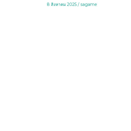
Posted
Posted
8 สิงหาคม 2025
sagame
on
in