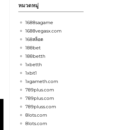
หมวดหมู่
1688sagame
1688vegasx.com
168สล็อต
188bet
188betth
1xbetth
1xbit1
1xgameth.com
789plus.com
789plus.com
789pluss.com
8lots.com
8lots.com