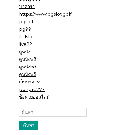
บาคาร่า
https://www.pgslot.golf
pgslot
pg99
fullslot
live22
ดูหนัง
ดูหนังฟรี
ดูหนังhd
ดูหนังฟรี
เว็บบาคาร่า
punpro777
ซื้อหวยออนไลน์
ค้นหา
สำหรับ: