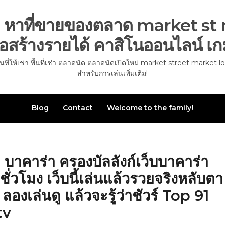
ด หาที่ขายของตลาด market st
พื่อสร้างรายได้ คาสิโนออนไลน์ เก
่ให้เช่า พื้นที่เช่า ตลาดนัด ตลาดนัดเปิดใหม่ market street market 
สำหรับการเล่นเพิ่มเติม!
Blog
Contact
Welcome to the family!
บาคาร่า ครองบัลลังก์เว็บบาคาร่า
ั่วโมง เว็บนี้เล่นแล้วรวยจริงหลับตา
ลองเล่นดู แล้วจะรู้ว่าชัวร์ Top 91
tv