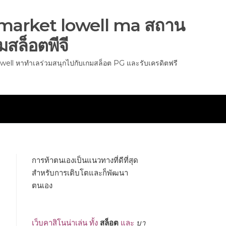
 market lowell ma สถาน
มสล็อตพีจี
lowell หาทำเลร่วมสนุกไปกับเกมสล็อต PG และรับเครดิตฟรี
การท้าตนเองเป็นแนวทางที่ดีที่สุด
สำหรับการเติบโตและก็พัฒนา
ตนเอง
เว็บคาสิโนน่าเล่น ทั้ง
สล็อต
และ
บา