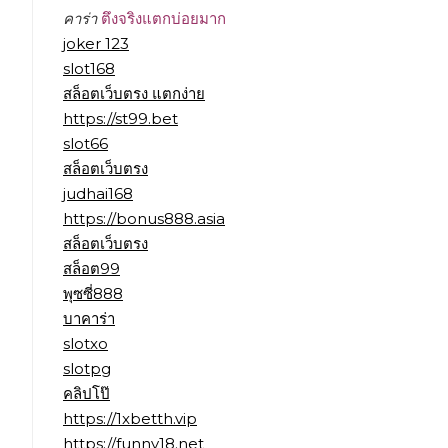
คาร่า
ตึงจริงแตกบ่อยมาก
joker 123
slot168
สล็อตเว็บตรง แตกง่าย
https://st99.bet
slot66
สล็อตเว็บตรง
judhai168
https://bonus888.asia
สล็อตเว็บตรง
สล็อต99
พุซซี่888
บาคาร่า
slotxo
slotpg
คลิปโป๊
https://1xbetth.vip
https://funny18.net