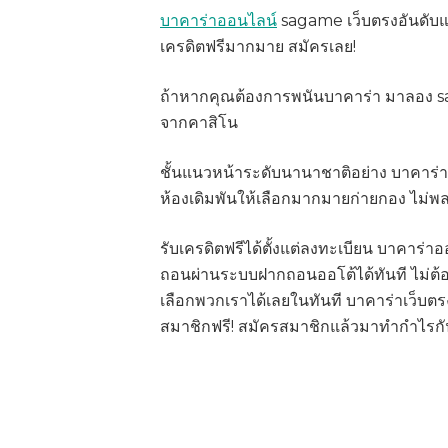
บาคาร่าออนไลน์
sagame เว็บตรงอันดับแร
เครดิตฟรีมากมาย สมัครเลย!
ถ้าหากคุณต้องการพนันบาคาร่า มาลอง saga
จากคาสิโน
ชั้นแนวหน้าระดับนานาชาติอย่าง บาคาร่า ส
ห้องเดิมพันให้เลือกมากมายก่ายกอง ไม่พ
รับเครดิตฟรีได้ตั้งแต่ลงทะเบียน บาคาร่าอ
ถอนผ่านระบบฝากถอนออโต้ได้ทันที ไม่ต้อง
เลือกพวกเราได้เลยในทันที บาคาร่าเว็บตร
สมาชิกฟรี! สมัครสมาชิกแล้วมาทำกำไรกัน