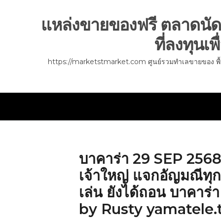
Skip
to
แหล่งขายของฟรี ตลาดนั
content
ที่ลงทุนเ
https://marketstmarket.com ศูนย์รวมทำเลขายของ พื้นที
บาคาร่า 29 SEP 2568 
เจ้าใหญ่ แจกอัญมณีทุกช
เล่น ยังได้ถอน บาคาร่า 
by Rusty yamatele.