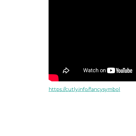
https://cutly.info/fancysymbol