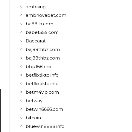
ambking
ambnovabet.com
ba88th.com
babet555.com
Baccarat
baj88thbz.com
baj88thbz.com
bbp168.me
betflixtikto.info
betflixtikto.info
betm4vip.com
betway
betwin6666.com
bitcoin
bluewin8888.info