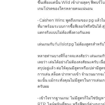
ขึ้นเพียงแค่นั้น Wild เข้าง่ายสุดๆ ฟีพบร์
เกมโปรดของใครหลายคนแน่นอน
• Caishen Wins: พูดถึงเกมของ pg แล้วไม่
ที่มาพร้อมระบบการซื้อฟีเจอร์ฟรีสปินได้
แตกจริงแบบไม่ต้องพึ่งดวงกันเลย
เล่นเกมกับ fullslotpg ไม่ต้องสูตรสำหรับ
หลายท่านบางทีก็อาจจะสงสัยว่า เล่นเกมก
เลยว่า เล่นได้อย่างไม่ต้องสงสัยนะครับ 
สรุปอยู่แล้ว ต่อให้คุณมีสูตรหรือเปล่ามีสู
การเล่น สล็อต ปากทางเข้า จำนวนมากจะใ
ฉะนั้น แม้กระทั่งคุณไม่มีสูตรในการเล่
ครับผม
• เข้าใจรากฐานเกม: ไม่มีสูตรก็ไม่ใช่ปัญ
RTP, ไลน์พนันที่ชนะ หรือฟีพบร์ต่างๆภาย