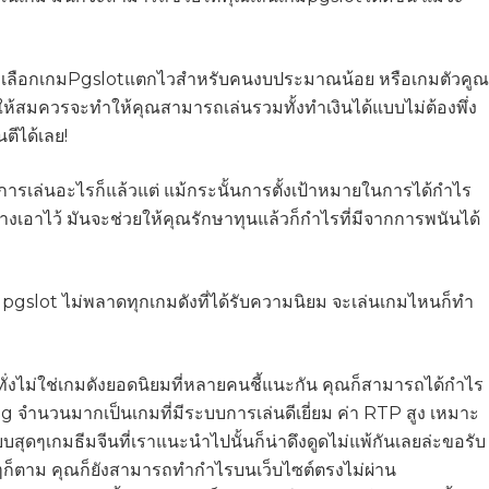
เลือกเกมPgslotแตกไวสำหรับคนงบประมาณน้อย หรือเกมตัวคูณ
สมควรจะทำให้คุณสามารถเล่นรวมทั้งทำเงินได้แบบไม่ต้องพึ่ง
ตีได้เลย!
สูตรการเล่นอะไรก็แล้วแต่ แม้กระนั้นการตั้งเป้าหมายในการได้กำไร
ี่วางเอาไว้ มันจะช่วยให้คุณรักษาทุนแล้วก็กำไรที่มีจากการพนันได้
จาก pgslot ไม่พลาดทุกเกมดังที่ได้รับความนิยม จะเล่นเกมไหนก็ทำ
ั่งไม่ใช่เกมดังยอดนิยมที่หลายคนชี้แนะกัน คุณก็สามารถได้กำไร
pg จำนวนมากเป็นเกมที่มีระบบการเล่นดีเยี่ยม ค่า RTP สูง เหมาะ
สุดๆเกมธีมจีนที่เราแนะนำไปนั้นก็น่าดึงดูดไม่แพ้กันเลยล่ะขอรับ
ดๆก็ตาม คุณก็ยังสามารถทำกำไรบนเว็บไซต์ตรงไม่ผ่าน