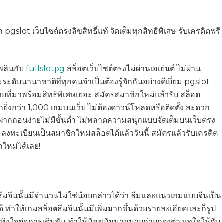
 pgslot เว็บไซต์ตรงลิขสิทธิ์แท้ จัดเต็มทุกสิทธิพิเศษ รับเครดิตฟรี
พลินกับ
fullslotpg
สล็อตเว็บไซต์ตรงไม่ผ่านเอเย่นต์ ไม่ผ่าน
ระดับนานาชาติที่ทุกคนจำเป็นต้องรู้จักกันอย่างดีเยี่ยม pgslot
ทยที่มาพร้อมสิทธิพิเศษเยอะ สมัครสมาชิกใหม่แล้วรับ สล็อต
กยิ่งกว่า 1,000 เกมบนเว็บ ไม่ต้องดาวน์โหลดหรือติดตั้ง สะดวก
ฝากถอนง่ายไม่มีขั้นต่ำ ไม่พลาดความสนุกแบบจัดเต็มบนเว็บตรง
ลงทะเบียนเป็นสมาชิกใหม่สล็อตได้แล้ววันนี้ สมัครแล้วรับเครดิต
กใหม่ได้เลย!
ธีมจีนนั้นมีจำนวนไม่ใช่น้อยกล่าวได้ว่า ธีมและแนวเกมแบบจีนเป็น
ด้ ทำให้เกมสล็อตธีมจีนนั้นมีเพิ่มมากขึ้นด้วยรายละเอียดและก็รูป
ันเทิงใจต่อการเดิมพัน ทำให้นักพนันมากมายก่ายกองต่างเทใจให้กับ