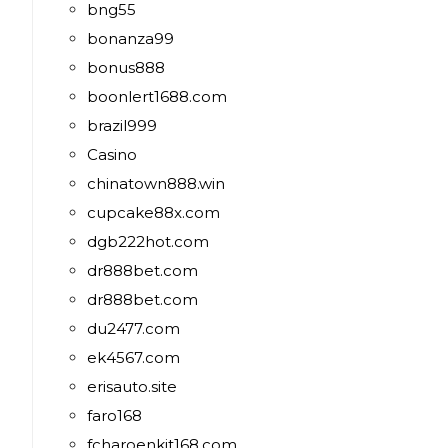
bng55
bonanza99
bonus888
boonlert1688.com
brazil999
Casino
chinatown888.win
cupcake88x.com
dgb222hot.com
dr888bet.com
dr888bet.com
du2477.com
ek4567.com
erisauto.site
faro168
fcharoenkit168.com