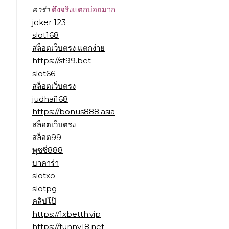
คาร่า
ตึงจริงแตกบ่อยมาก
joker 123
slot168
สล็อตเว็บตรง แตกง่าย
https://st99.bet
slot66
สล็อตเว็บตรง
judhai168
https://bonus888.asia
ม
สล็อตเว็บตรง
สล็อต99
พุซซี่888
บาคาร่า
slotxo
slotpg
คลิปโป๊
https://1xbetth.vip
https://funny18.net