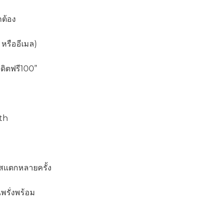
กต้อง
 หรืออีเมล)
รดิตฟรี100”
th
สแตกหลายครั้ง
พรั่งพร้อม