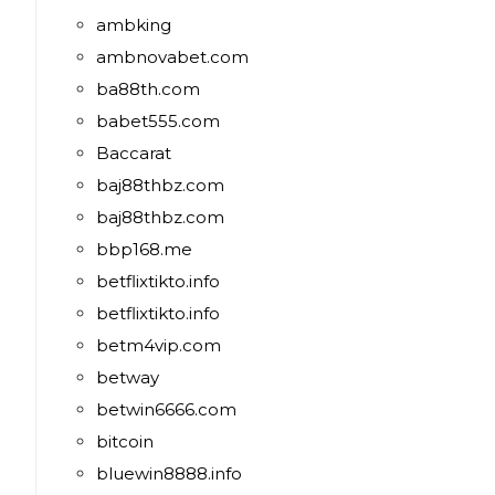
ambking
ambnovabet.com
ba88th.com
babet555.com
Baccarat
baj88thbz.com
baj88thbz.com
bbp168.me
betflixtikto.info
betflixtikto.info
betm4vip.com
betway
betwin6666.com
bitcoin
bluewin8888.info