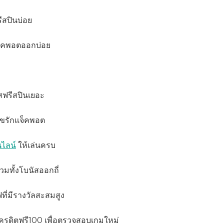
ีสปินบ่อย
จ็คพอตออกบ่อย
สฟรีสปินเยอะ
ขรักแจ็คพอต
ไลน์
ให้เล่นครบ
วมทั้งโบนัสออกถี่
ที่มีรางวัลสะสมสูง
รดิตฟรี100 เพื่อตรวจสอบเกมใหม่