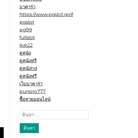
บาคาร่า
https://www.pgslot.golf
pgslot
pg99
fullslot
live22
ดูหนัง
ดูหนังฟรี
ดูหนังhd
ดูหนังฟรี
เว็บบาคาร่า
punpro777
ซื้อหวยออนไลน์
ค้นหา
สำหรับ: