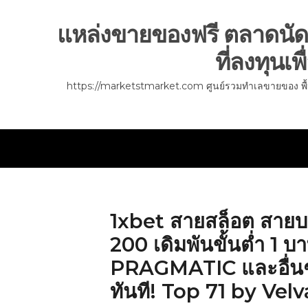
Skip
to
แหล่งขายของฟรี ตลาดนั
content
ที่ลงทุนเ
https://marketstmarket.com ศูนย์รวมทำเลขายของ พื้นที
1xbet สายสล็อต สายบอ
200 เดิมพันขั้นต่ำ 
PRAGMATIC และอื่นๆ 1
ทันที! Top 71 by Vel