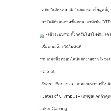
• คลิก “สมัครสมาชิก” และกรอกข้อมูลที่ถู
• การันตีตัวตนตามขั้นตอน (อาทิเช่น OTP
• เข้าระบบรวมทั้งกดรับโปรโมชั่น “เค
• เริ่มเล่นสล็อตได้ในทันที
รวมเกมสล็อตออนไลน์แตกง่ายจาก 1xbet
PG Slot
• Sweet Bonanza – เกมสายหวานที่โบนั
• Gates of Olympus – เทพซูสแจกตัวคูณ
Joker Gaming