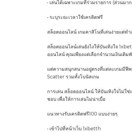
• เล่นได้เฉพาะเกมที่ร่วมรายการ (ส่วนมา
• ระบุระยะเวลาใช้เครดิตฟรี
สล็อตออนไลน์ เกมคาสิโนที่เล่นง่ายแต่ทำเง
สล็อตออนไลน์เล่นยังไงให้บันเทิงใจ 1xbet
ออนไลน์ คุณเพียงแต่เลือกจำนวนเงินเดิมพ
แต่ความสนุกสนานอยู่ตรงที่แต่ละเกมมีฟีพบ
Scatter รวมทั้งโบนัสเกม
การเล่น สล็อตออนไลน์ ให้บันเทิงใจไม่ใช่
ชอบ เพื่อให้การเล่นไม่น่าเบื่อ
แนวทางรับเครดิตฟรี100 แบบง่ายๆ
• เข้าไปที่หน้าเว็บ 1xbetth