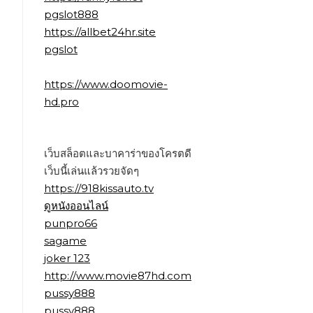
pgslot888
https://allbet24hr.site
pgslot
https://www.doomovie-
hd.pro
เว็บสล็อตและบาคาร่าของโครตดี
เว็บนี้เล่นแล้วรวยจัดๆ
https://918kissauto.tv
ดูหนังออนไลน์
punpro66
sagame
joker 123
http://www.movie87hd.com
pussy888
pussy888