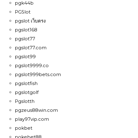
pgk44b
PGSlot
pgslot เว็บตรง
pgslot168
pgslot77
pgslot77.com
pgslot99
pgslot9999.co
pgslot999bets.com
pgslotfish
pgslotgolf
Pgslotth
pgzeus88win.com
play97vip.com
pokbet
pokebet88