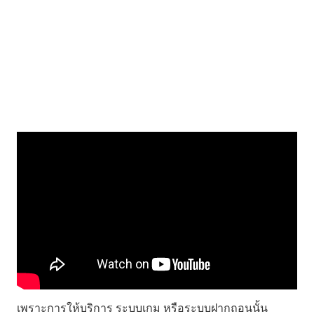
เพราะการให้บริการ ระบบเกม หรือระบบฝากถอนนั้น