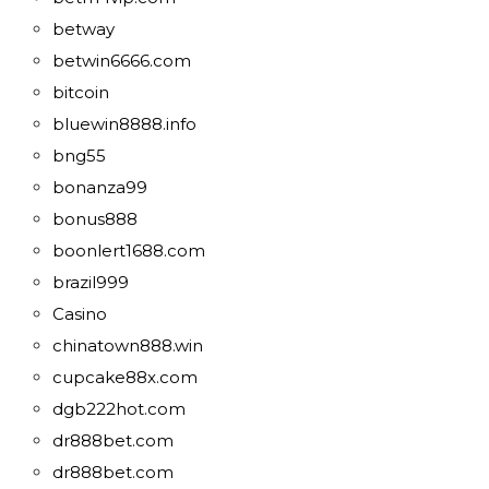
betway
betwin6666.com
bitcoin
bluewin8888.info
bng55
bonanza99
bonus888
boonlert1688.com
brazil999
Casino
chinatown888.win
cupcake88x.com
dgb222hot.com
dr888bet.com
dr888bet.com