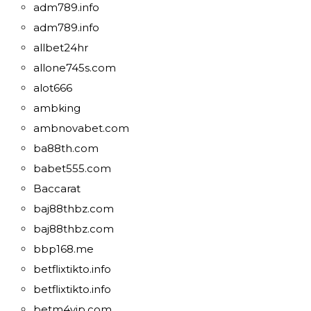
adm789.info
adm789.info
allbet24hr
allone745s.com
alot666
ambking
ambnovabet.com
ba88th.com
babet555.com
Baccarat
baj88thbz.com
baj88thbz.com
bbp168.me
betflixtikto.info
betflixtikto.info
betm4vip.com