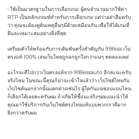
• ใช้เป็นมาตรฐานในการเลือกเกม: ผู้คนจำนวนมากใช้ค่า
RTP เป็นหลักเกณฑ์สำหรับการเลือกเกม แต่ว่าอย่าลืมครับ
ว่า คุณจะต้องดูต้นเหตุอื่นๆมีด้วยเหมือนกัน เพื่อให้ได้เกมที่
ดีและเหมาะสมอย่างยิ่งที่สุด
เตรียมตัวให้พร้อมกับการเดิมพันครั้งสำคัญกับ 918kiss เว็บ
ตรงแท้ 100% เล่นเว็บไทยถูกอกถูกใจกว่าแน่ๆ ทดลองเลย!
อะไรจะดีไปกว่าเว็บตรงแท้จาก 918kissauto อีกล่ะนะครับ
จริงไหม ในขณะนี้คุณก้น่าจะเข้าใจแล้วว่า เว็บไซต์ไทยกับ
เว็บไซต์นอกจากนั้นแตกต่างเช่นไร ผู้ใดกันแน่ชอบแบบไหน
ก็เลือกได้เลยคะครับผม ถ้าเกิดให้ชี้แนะจริงๆผมแนะนำให้
คุณมาใช้บริการกับเว็บไซต์ตรงไทยแท้แบบพวกเราดีมาก
ยิ่งกว่าครับผม