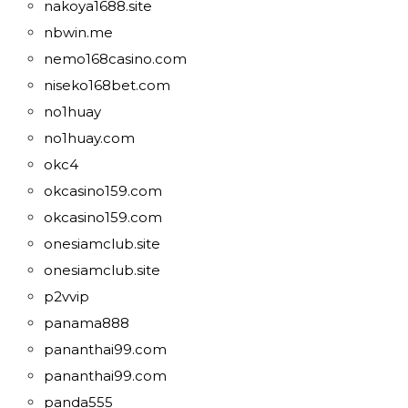
nakoya1688.site
nbwin.me
nemo168casino.com
niseko168bet.com
no1huay
no1huay.com
okc4
okcasino159.com
okcasino159.com
onesiamclub.site
onesiamclub.site
p2vvip
panama888
pananthai99.com
pananthai99.com
panda555