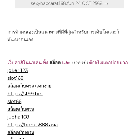
sexybaccarat168.fun 24 OCT 2568 →
การท้าตนเองเป็นแนวทางที่ดีที่สุดสำหรับการเติบโตและก็
พัฒนาตนเอง
เว็บคาสิโนน่าเล่น ทั้ง
สล็อต
และ
บาคาร่า
ตึงจริงแตกบ่อยมาก
joker 123
slot168
สล็อตเว็บตรง แตกง่าย
https://st99.bet
slot66
สล็อตเว็บตรง
judhai168
https://bonus888.asia
สล็อตเว็บตรง