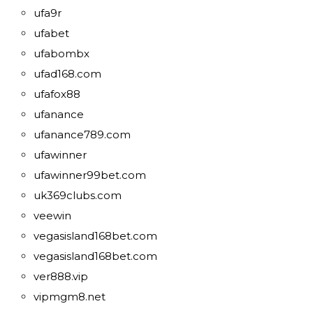
ufa9r
ufabet
ufabombx
ufad168.com
ufafox88
ufanance
ufanance789.com
ufawinner
ufawinner99bet.com
uk369clubs.com
veewin
vegasisland168bet.com
vegasisland168bet.com
ver888.vip
vipmgm8.net