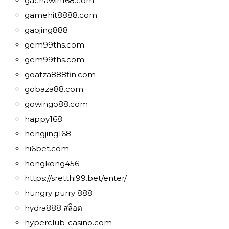
gachawin168.com
gamehit8888.com
gaojing888
gem99ths.com
gem99ths.com
goatza888fin.com
gobaza88.com
gowingo88.com
happy168
hengjing168
hi6bet.com
hongkong456
https://sretthi99.bet/enter/
hungry purry 888
hydra888 สล็อต
hyperclub-casino.com