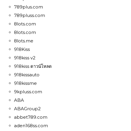
789plus.com
789pluss.com
8lots.com
8lots.com
8lots.me
918Kiss
918kiss v2
918kiss ดาวน์โหลด
918kissauto
918kissme
9kpluss.com
ABA
ABAGroup2
abbet789.com
aden168ss.com