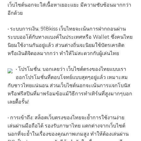
เว็บไซต์นอกจะใส่เนื้อหาเยอะแยะ มีความซับซ้อนมากกว่า
อีกด้วย
• ระบบการเงิน: 918kiss เว็บไทยจะเน้นการฝากถอนผ่าน
ระบบออโต้กับทางแบงค์ในประเทศหรือ Wallet ซึ่งคนไทย
นิยมใช้งานกันอยู่แล้ว ส่วนต่างถิ่นจะนิยมใช้บัตรเครดิต
หรือเงินดิจิตอลมากกว่า ทำให้ไม่สะดวกกับผู้เล่นไทย
• โปรโมชั่น: บอกเลยว่า เว็บไซต์ตรงของไทยแบบเรา
ออกโปรโมชั่นที่ตอบโจทย์แบบสุดๆอยู่แล้ว เหมาะสม
กับชาวไทยแน่นอน ส่วนเว็บไซต์นอกจะเน้นการแจกโบนัส
หรือฟรีสปินที่มาพร้อมข้อแม้วิธีการทำเทิร์นที่สูงมากๆบอก
เลยดื้อรั้น!
• การเข้าถึง: สล็อตเว็บตรงของไทยจะย้ำการใช้งานง่าย
เล่นผ่านมือถือได้ รองรับภาษาไทย แตกต่างจากเว็บไซต์
นอกที่จะย้ำในเรื่องของคุณภาพเกมสูง ทำให้ต้องเล่นผ่าน