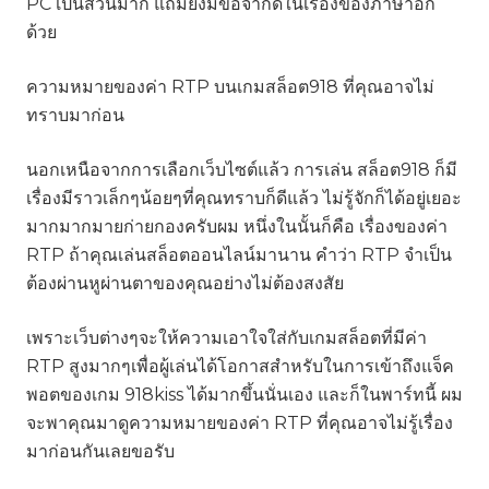
PC เป็นส่วนมาก แถมยังมีข้อจำกัดในเรื่องของภาษาอีก
ด้วย
ความหมายของค่า RTP บนเกมสล็อต918 ที่คุณอาจไม่
ทราบมาก่อน
นอกเหนือจากการเลือกเว็บไซต์แล้ว การเล่น สล็อต918 ก็มี
เรื่องมีราวเล็กๆน้อยๆที่คุณทราบก็ดีแล้ว ไม่รู้จักก็ได้อยู่เยอะ
มากมากมายก่ายกองครับผม หนึ่งในนั้นก็คือ เรื่องของค่า
RTP ถ้าคุณเล่นสล็อตออนไลน์มานาน คำว่า RTP จำเป็น
ต้องผ่านหูผ่านตาของคุณอย่างไม่ต้องสงสัย
เพราะเว็บต่างๆจะให้ความเอาใจใส่กับเกมสล็อตที่มีค่า
RTP สูงมากๆเพื่อผู้เล่นได้โอกาสสำหรับในการเข้าถึงแจ็ค
พอตของเกม 918kiss ได้มากขึ้นนั่นเอง และก็ในพาร์ทนี้ ผม
จะพาคุณมาดูความหมายของค่า RTP ที่คุณอาจไม่รู้เรื่อง
มาก่อนกันเลยขอรับ