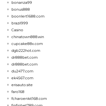
bonanza99
bonus888
boonlert1688.com
brazil999
Casino
chinatown888.win
cupcake88x.com
dgb222hot.com
dr888bet.com
dr888bet.com
du2477.com
ek4567.com
erisauto.site
faro168
fcharoenkit168.com
finfinbet789.com