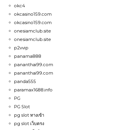
okc4
okcasino159.com
okcasino159.com
onesiamclub.site
onesiamclub.site
p2vvip
panama888
pananthai99.com
pananthai99.com
panda555
paramax1688.info
PG
PG Slot
pg slot ทางเข้า
pg slot เว็บตรง