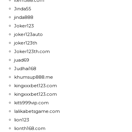
item388.com
Jinda55
jinda888
Joker123
joker123auto
joker123th
Joker123th.com
juad69
Judhai168
khumsup888.me
kingxxxbet123.com
kingxxxbet123.com
kitti999vip.com
lalikabetsgame.com
lion123
lionth168.com