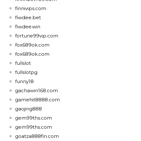
finnivips.com
fiwdee.bet
fiwdee.win
fortune99vip.com
fox689ok.com
fox689ok.com
fullslot
fullslotpg
funny18
gachawin168.com
gamehit8888.com
gaojing888
gem99ths.com
gem99ths.com
goatza888fin.com