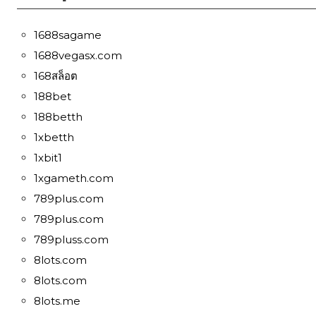
1688sagame
1688vegasx.com
168สล็อต
188bet
188betth
1xbetth
1xbit1
1xgameth.com
789plus.com
789plus.com
789pluss.com
8lots.com
8lots.com
8lots.me