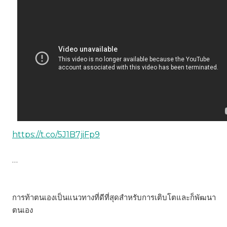
https://t.co/5J1B7jiFp9
…
การท้าตนเองเป็นแนวทางที่ดีที่สุดสำหรับการเติบโตและก็พัฒนา
ตนเอง