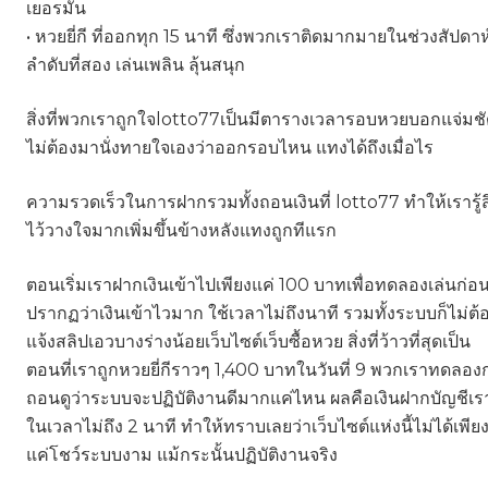
เยอรมัน
• หวยยี่กี ที่ออกทุก 15 นาที ซึ่งพวกเราติดมากมายในช่วงสัปดาห
ลำดับที่สอง เล่นเพลิน ลุ้นสนุก
สิ่งที่พวกเราถูกใจlotto77เป็นมีตารางเวลารอบหวยบอกแจ่มช
ไม่ต้องมานั่งทายใจเองว่าออกรอบไหน แทงได้ถึงเมื่อไร
ความรวดเร็วในการฝากรวมทั้งถอนเงินที่ lotto77 ทำให้เรารู้ส
ไว้วางใจมากเพิ่มขึ้นข้างหลังแทงถูกทีแรก
ตอนเริ่มเราฝากเงินเข้าไปเพียงแค่ 100 บาทเพื่อทดลองเล่นก่อ
ปรากฏว่าเงินเข้าไวมาก ใช้เวลาไม่ถึงนาที รวมทั้งระบบก็ไม่ต้
แจ้งสลิปเอวบางร่างน้อยเว็บไซต์เว็บซื้อหวย สิ่งที่ว้าวที่สุดเป็น
ตอนที่เราถูกหวยยี่กีราวๆ 1,400 บาทในวันที่ 9 พวกเราทดลอง
ถอนดูว่าระบบจะปฏิบัติงานดีมากแค่ไหน ผลคือเงินฝากบัญชีเร
ในเวลาไม่ถึง 2 นาที ทำให้ทราบเลยว่าเว็บไซต์แห่งนี้ไม่ได้เพีย
แค่โชว์ระบบงาม แม้กระนั้นปฏิบัติงานจริง