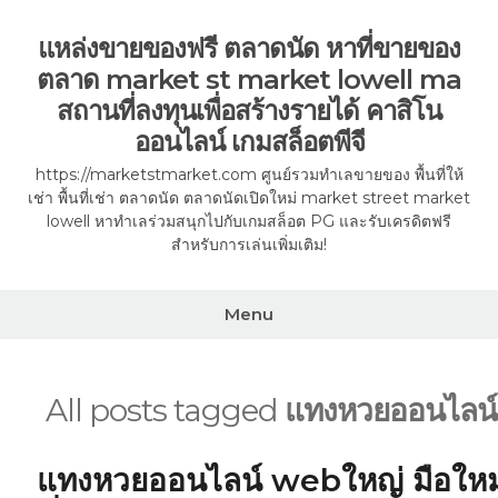
Skip
to
แหล่งขายของฟรี ตลาดนัด หาที่ขายของ
content
ตลาด market st market lowell ma
สถานที่ลงทุนเพื่อสร้างรายได้ คาสิโน
ออนไลน์ เกมสล็อตพีจี
https://marketstmarket.com ศูนย์รวมทำเลขายของ พื้นที่ให้
เช่า พื้นที่เช่า ตลาดนัด ตลาดนัดเปิดใหม่ market street market
lowell หาทำเลร่วมสนุกไปกับเกมสล็อต PG และรับเครดิตฟรี
สำหรับการเล่นเพิ่มเติม!
Menu
All posts tagged
แทงหวยออนไลน์
แทงหวยออนไลน์ webใหญ่ มือใหม