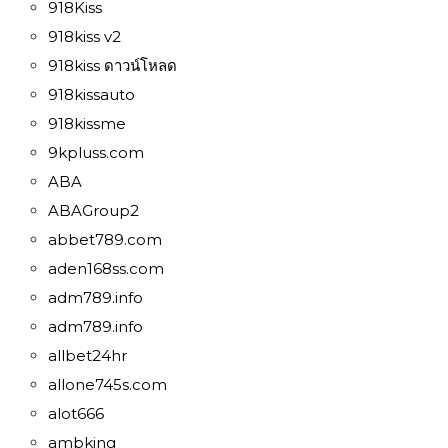
918Kiss
918kiss v2
918kiss ดาวน์โหลด
918kissauto
918kissme
9kpluss.com
ABA
ABAGroup2
abbet789.com
aden168ss.com
adm789.info
adm789.info
allbet24hr
allone745s.com
alot666
ambking