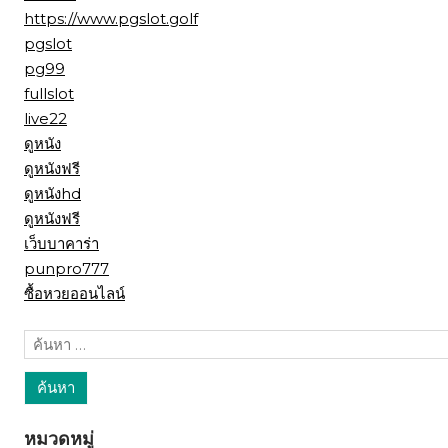
https://www.pgslot.golf
pgslot
pg99
fullslot
live22
ดูหนัง
ดูหนังฟรี
ดูหนังhd
ดูหนังฟรี
เว็บบาคาร่า
punpro777
ซื้อหวยออนไลน์
ค้นหา
สำหรับ:
หมวดหมู่