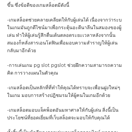
ขึ้น ซึ่งข้อดีของเกมสล็อตมีดังนี้
-เกมสล็อตช่วยคลายเคลียดให้กับผู้เล่นได้ เนื่องจากว่าระบ
ในเกมมันถูกดีไซน์มาเพื่อกระตุ้นอะดีนาลีนในสมองของผู้
เล่น ทำให้ผู้เล่นรู้สึกตื่นเต้นตลอดระยะเวลาหลังจากนั้น
สมองก็หลั่งสารเอนโดฟินเพื่อมอบความสำราญให้ผู้เล่น
กลับมาอีกด้วย
-การเล่นเกม pg slot pgslot ช่วยฝึกความสามารถความ
คิด การวางแผนในตัวคุณ
-เกมสล็อตเป็นหลักที่ที่ทำให้คุณได้ทราบจะเพื่อนฝูงใหม่ๆ
ในเกม มอบการสร้างปฎิชมรมให้ผู้คนในเกมอีกด้วย
-เกมสล็อตมอบแจ็คพ็อตอันมหาศาลให้กับผู้เล่น สิ่งนี้เป็น
ประโยชน์ที่ยอดเยี่ยมที่เว็บสล็อตจะมอบให้กับคุณได้