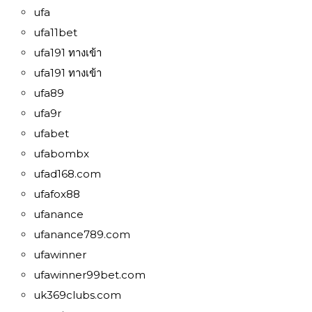
ufa
ufa11bet
ufa191 ทางเข้า
ufa191 ทางเข้า
ufa89
ufa9r
ufabet
ufabombx
ufad168.com
ufafox88
ufanance
ufanance789.com
ufawinner
ufawinner99bet.com
uk369clubs.com