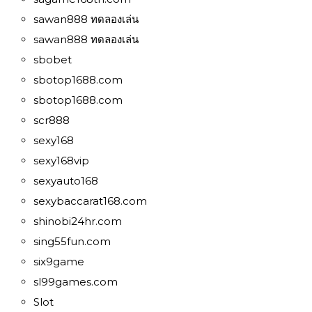
sawan888 ทดลองเล่น
sawan888 ทดลองเล่น
sbobet
sbotop1688.com
sbotop1688.com
scr888
sexy168
sexy168vip
sexyauto168
sexybaccarat168.com
shinobi24hr.com
sing55fun.com
six9game
sl99games.com
Slot