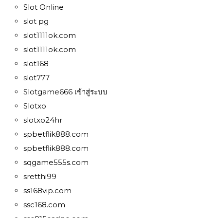
Slot Online
slot pg
slot1111ok.com
slot1111ok.com
slot168
slot777
Slotgame666 เข้าสู่ระบบ
Slotxo
slotxo24hr
spbetflik888.com
spbetflik888.com
sqgame555s.com
sretthi99
ss168vip.com
ssc168.com