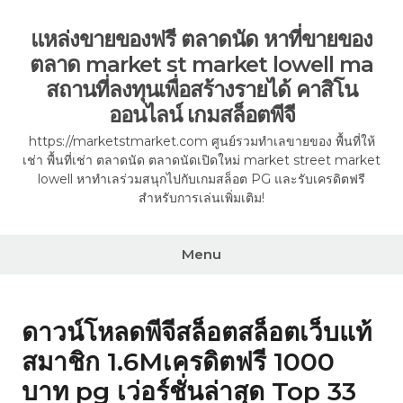
Skip
to
แหล่งขายของฟรี ตลาดนัด หาที่ขายของ
content
ตลาด market st market lowell ma
สถานที่ลงทุนเพื่อสร้างรายได้ คาสิโน
ออนไลน์ เกมสล็อตพีจี
https://marketstmarket.com ศูนย์รวมทำเลขายของ พื้นที่ให้
เช่า พื้นที่เช่า ตลาดนัด ตลาดนัดเปิดใหม่ market street market
lowell หาทำเลร่วมสนุกไปกับเกมสล็อต PG และรับเครดิตฟรี
สำหรับการเล่นเพิ่มเติม!
Menu
ดาวน์โหลดพีจีสล็อตสล็อตเว็บแท้
สมาชิก 1.6Mเครดิตฟรี 1000
บาท pg เว่อร์ชั่นล่าสุด Top 33