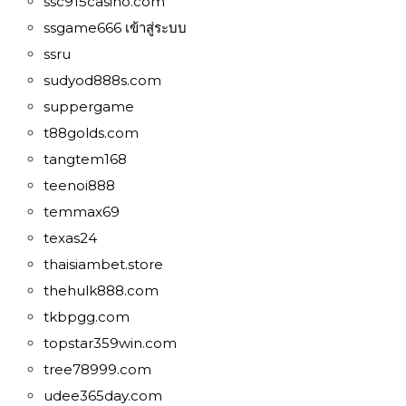
ssc915casino.com
ssgame666 เข้าสู่ระบบ
ssru
sudyod888s.com
suppergame
t88golds.com
tangtem168
teenoi888
temmax69
texas24
thaisiambet.store
thehulk888.com
tkbpgg.com
topstar359win.com
tree78999.com
udee365day.com