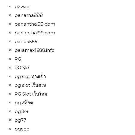
p2vvip
panama888
pananthai99.com
pananthai99.com
panda555
paramax1688.info
PG
PG Slot
pg slot ทางเข้า
pg slot เว็บตรง
PG Slot เว็บใหม่
pg สล็อต
pg168
pg77
pgceo