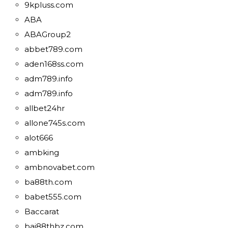
9kpluss.com
ABA
ABAGroup2
abbet789.com
aden168ss.com
adm789.info
adm789.info
allbet24hr
allone745s.com
alot666
ambking
ambnovabet.com
ba88th.com
babet555.com
Baccarat
baj88thbz.com