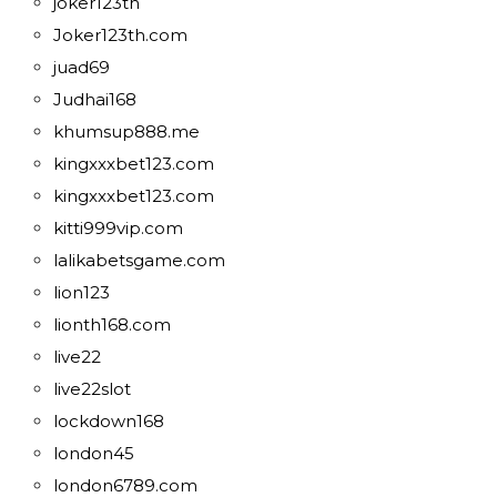
joker123th
Joker123th.com
juad69
Judhai168
khumsup888.me
kingxxxbet123.com
kingxxxbet123.com
kitti999vip.com
lalikabetsgame.com
lion123
lionth168.com
live22
live22slot
lockdown168
london45
london6789.com