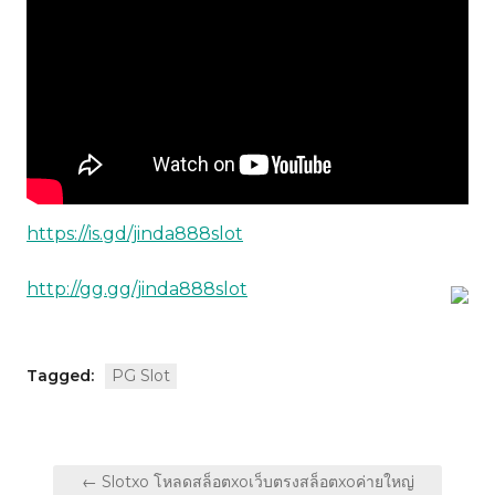
https://is.gd/jinda888slot
http://gg.gg/jinda888slot
Tagged:
PG Slot
แนะแนว
← Slotxo โหลดสล็อตxoเว็บตรงสล็อตxoค่ายใหญ่