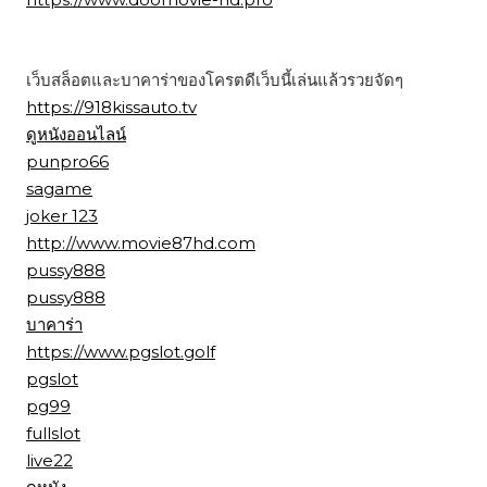
เว็บสล็อตและบาคาร่าของโครตดีเว็บนี้เล่นแล้วรวยจัดๆ
https://918kissauto.tv
ดูหนังออนไลน์
punpro66
sagame
joker 123
http://www.movie87hd.com
pussy888
pussy888
บาคาร่า
https://www.pgslot.golf
pgslot
pg99
fullslot
live22