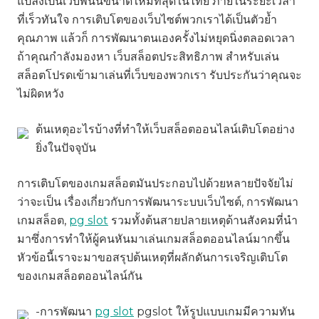
แปลงเป็นเว็บพนันขนาดใหม่ที่สุดในไทย ภายในระยะเวลา
ที่เร็วทันใจ การเติบโตของเว็บไซต์พวกเราได้เป็นตัวย้ำ
คุณภาพ แล้วก็ การพัฒนาตนเองครั้งไม่หยุดนิ่งตลอดเวลา
ถ้าคุณกำลังมองหา เว็บสล็อตประสิทธิภาพ สำหรับเล่น
สล็อตโปรดเข้ามาเล่นที่เว็บของพวกเรา รับประกันว่าคุณจะ
ไม่ผิดหวัง
ต้นเหตุอะไรบ้างที่ทำให้เว็บสล็อตออนไลน์เติบโตอย่าง
ยิ่งในปัจจุบัน
การเติบโตของเกมสล็อตมันประกอบไปด้วยหลายปัจจัยไม่
ว่าจะเป็น เรื่องเกี่ยวกับการพัฒนาระบบเว็บไซต์, การพัฒนา
เกมสล็อต,
pg slot
รวมทั้งต้นสายปลายเหตุด้านสังคมที่นำ
มาซึ่งการทำให้ผู้คนหันมาเล่นเกมสล็อตออนไลน์มากขึ้น
หัวข้อนี้เราจะมาขอสรุปต้นเหตุที่ผลักดันการเจริญเติบโต
ของเกมสล็อตออนไลน์กัน
-การพัฒนา
pg slot
pgslot ให้รูปแบบเกมมีความทัน