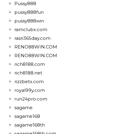
Pussy888
pussy888fun
pussy888win
ramclubx.com
rasri365day.com
RENO88WIN.COM
RENO88WIN.COM
rich8188.com
rich8188.net
rizzbetx.com
royal99y.com
run24pro.com
sagame
sagame168
sagame168th
sagame168th.com