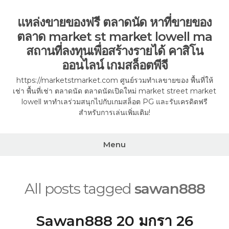
Skip
to
แหล่งขายของฟรี ตลาดนัด หาที่ขายของ
content
ตลาด market st market lowell ma
สถานที่ลงทุนเพื่อสร้างรายได้ คาสิโน
ออนไลน์ เกมสล็อตพีจี
https://marketstmarket.com ศูนย์รวมทำเลขายของ พื้นที่ให้
เช่า พื้นที่เช่า ตลาดนัด ตลาดนัดเปิดใหม่ market street market
lowell หาทำเลร่วมสนุกไปกับเกมสล็อต PG และรับเครดิตฟรี
สำหรับการเล่นเพิ่มเติม!
Menu
All posts tagged
sawan888
Sawan888 20 มกรา 26