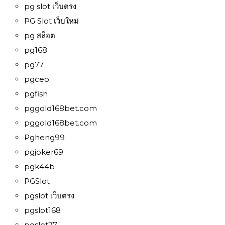
pg slot เว็บตรง
PG Slot เว็บใหม่
pg สล็อต
pg168
pg77
pgceo
pgfish
pggold168bet.com
pggold168bet.com
Pgheng99
pgjoker69
pgk44b
PGSlot
pgslot เว็บตรง
pgslot168
pgslot77