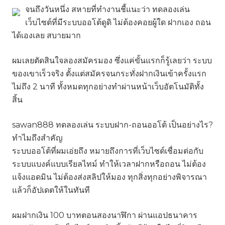
จนถึงวันหนึ่ง สหายที่ทำงานชี้แนะว่า ทดลองเล่น
เว็บไซต์ที่มีระบบออโต้ดูดิ ไม่ต้องคอยผู้ใด ฝากเอง ถอน
ได้เองเลย สบายมาก
ผมเลยตัดสินใจลองสมัครมอง ซึ่งแค่ขั้นแรกก็รู้เลยว่า ระบบ
ของเขาเร็วจริง ตั้งแต่สมัครจนกระทั่งฝากเงินเข้าครั้งแรก
ไม่ถึง 2 นาที ทั้งหมดทุกอย่างทำผ่านหน้าเว็บอัตโนมัติทั้ง
สิ้น
sawan888 ทดลองเล่น ระบบฝาก-ถอนออโต้ เป็นอย่างไร?
ทำไมถึงสำคัญ
ระบบออโต้ที่ผมเอ่ยถึง หมายถึงการที่เว็บไซต์เชื่อมต่อกับ
ระบบแบงค์แบบเรียลไทม์ ทำให้เวลาฝากหรือถอน ไม่ต้อง
แจ้งแอดมิน ไม่ต้องส่งสลิปให้มอง ทุกสิ่งทุกอย่างพิจารณา
แล้วก็อัปเดตให้ในทันที
ผมฝากเงิน 100 บาทตอนสองนาฬิกา ผ่านแอปธนาคาร