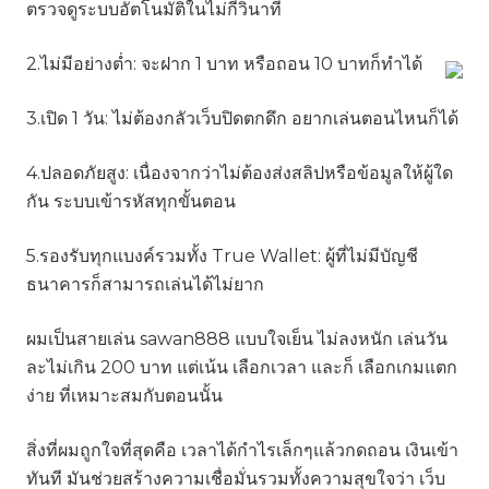
ตรวจดูระบบอัตโนมัติในไม่กี่วินาที
2.ไม่มีอย่างต่ำ: จะฝาก 1 บาท หรือถอน 10 บาทก็ทำได้
3.เปิด 1 วัน: ไม่ต้องกลัวเว็บปิดตกดึก อยากเล่นตอนไหนก็ได้
4.ปลอดภัยสูง: เนื่องจากว่าไม่ต้องส่งสลิปหรือข้อมูลให้ผู้ใด
กัน ระบบเข้ารหัสทุกขั้นตอน
5.รองรับทุกแบงค์รวมทั้ง True Wallet: ผู้ที่ไม่มีบัญชี
ธนาคารก็สามารถเล่นได้ไม่ยาก
ผมเป็นสายเล่น sawan888 แบบใจเย็น ไม่ลงหนัก เล่นวัน
ละไม่เกิน 200 บาท แต่เน้น เลือกเวลา และก็ เลือกเกมแตก
ง่าย ที่เหมาะสมกับตอนนั้น
สิ่งที่ผมถูกใจที่สุดคือ เวลาได้กำไรเล็กๆแล้วกดถอน เงินเข้า
ทันที มันช่วยสร้างความเชื่อมั่นรวมทั้งความสุขใจว่า เว็บ