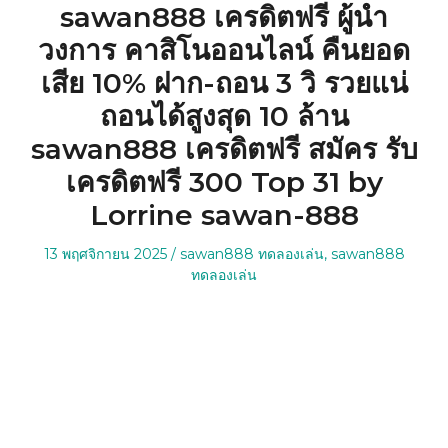
sawan888 เครดิตฟรี ผู้นำ
วงการ คาสิโนออนไลน์ คืนยอด
เสีย 10% ฝาก-ถอน 3 วิ รวยแน่
ถอนได้สูงสุด 10 ล้าน
sawan888 เครดิตฟรี สมัคร รับ
เครดิตฟรี 300 Top 31 by
Lorrine sawan-888
Posted
Posted
13 พฤศจิกายน 2025
sawan888 ทดลองเล่น
,
sawan888
on
in
ทดลองเล่น