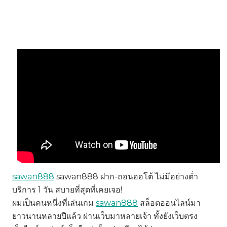
sawan888
sawan888 ฝาก-ถอนออโต้ ไม่มีอย่างต่ำ
บริการ 1 วัน สบายที่สุดที่เคยเจอ!
ผมเป็นคนหนึ่งที่เล่นเกม
sawan888
สล็อตออนไลน์มา
ยาวนานหลายปีแล้ว ผ่านเว็บมาหลายเจ้า ทั้งยังเว็บตรง