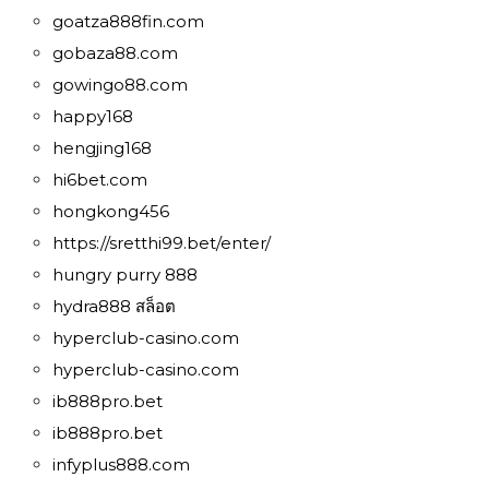
goatza888fin.com
gobaza88.com
gowingo88.com
happy168
hengjing168
hi6bet.com
hongkong456
https://sretthi99.bet/enter/
hungry purry 888
hydra888 สล็อต
hyperclub-casino.com
hyperclub-casino.com
ib888pro.bet
ib888pro.bet
infyplus888.com