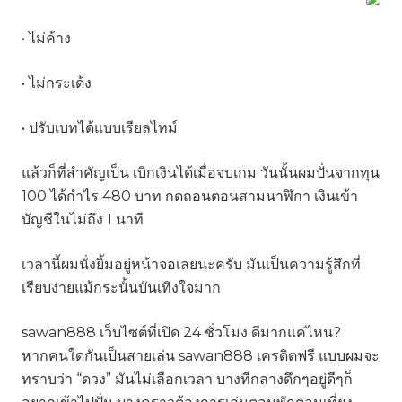
• ไม่ค้าง
• ไม่กระเด้ง
• ปรับเบทได้แบบเรียลไทม์
แล้วก็ที่สำคัญเป็น เบิกเงินได้เมื่อจบเกม วันนั้นผมปั่นจากทุน
100 ได้กำไร 480 บาท กดถอนตอนสามนาฬิกา เงินเข้า
บัญชีในไม่ถึง 1 นาที
เวลานี้ผมนั่งยิ้มอยู่หน้าจอเลยนะครับ มันเป็นความรู้สึกที่
เรียบง่ายแม้กระนั้นบันเทิงใจมาก
sawan888 เว็บไซต์ที่เปิด 24 ชั่วโมง ดีมากแค่ไหน?
หากคนใดกันเป็นสายเล่น sawan888 เครดิตฟรี แบบผมจะ
ทราบว่า “ดวง” มันไม่เลือกเวลา บางทีกลางดึกๆอยู่ดีๆก็