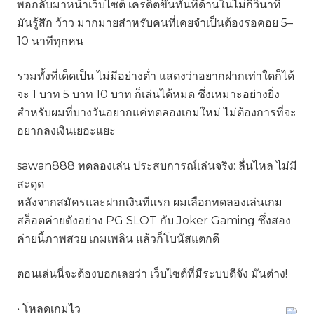
พอกลับมาหน้าเว็บไซต์ เครดิตขึ้นทันทีด้านในไม่กี่วินาที
มันรู้สึก ว้าว มากมายสำหรับคนที่เคยจำเป็นต้องรอคอย 5–
10 นาทีทุกหน
รวมทั้งที่เด็ดเป็น ไม่มีอย่างต่ำ แสดงว่าอยากฝากเท่าใดก็ได้
จะ 1 บาท 5 บาท 10 บาท ก็เล่นได้หมด ซึ่งเหมาะอย่างยิ่ง
สำหรับผมที่บางวันอยากแค่ทดลองเกมใหม่ ไม่ต้องการที่จะ
อยากลงเงินเยอะแยะ
sawan888 ทดลองเล่น ประสบการณ์เล่นจริง: ลื่นไหล ไม่มี
สะดุด
หลังจากสมัครและฝากเงินทีแรก ผมเลือกทดลองเล่นเกม
สล็อตค่ายดังอย่าง PG SLOT กับ Joker Gaming ซึ่งสอง
ค่ายนี้ภาพสวย เกมเพลิน แล้วก็โบนัสแตกดี
ตอนเล่นนี่จะต้องบอกเลยว่า เว็บไซต์ที่มีระบบดีจัง มันต่าง!
• โหลดเกมไว