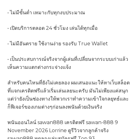
• ไม่มีขั้นต่ำ เหมาะกับทุกงบประมาณ
• เปิดบริการตลอด 24 ชั่วโมง เล่นได้ทุกเมื่อ
• ไม่มีอันตราย ใช้งานง่าย รองรับ True Wallet
• เป็นประสบการณ์จริงจากผู้เล่นที่เปลี่ยนจากระบบเก่าแล้ว
เห็นความแตกต่างกระจ่างแจ้ง
สำหรับคนไหนที่ยังไม่เคยลอง ผมเสนอแนะให้หาเว็บสล็อต
ที่แจกเครดิตฟรีแล้วเริ่มเล่นเลยนะครับ มันไม่เพียงแค่สนุก
แต่ว่ายังเป็นช่องทางให้พวกเราทำความเข้าใจกลยุทธ์และ
ก็ฟีเจอร์ของเกมต่างๆก่อนลงพนันด้วยเงินจริง
พนันออนไลน์ sawan888 เครดิตฟรี sawan-888 9
November 2026 Lorrine ดูรีวิวจากลูกค้าจริง
sawan888 ทดลองเล่นสมัครฟรี Top 93