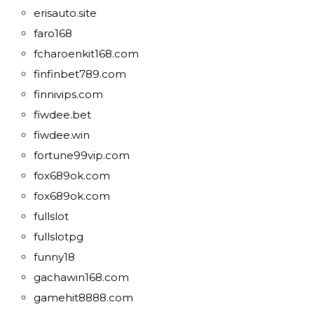
erisauto.site
faro168
fcharoenkit168.com
finfinbet789.com
finnivips.com
fiwdee.bet
fiwdee.win
fortune99vip.com
fox689ok.com
fox689ok.com
fullslot
fullslotpg
funny18
gachawin168.com
gamehit8888.com