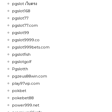
pgslot เว็บตรง
pgslot168
pgslot77
pgslot77.com
pgslot99
pgslot9999.co
pgslot999bets.com
pgslotfish
pgslotgolf
Pgslotth
pgzeus88win.com
play97vip.com
pokbet
pokebet88
power999.net