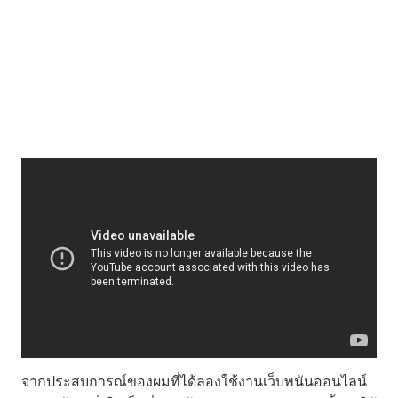
จากประสบการณ์ของผมที่ได้ลองใช้งานเว็บพนันออนไลน์