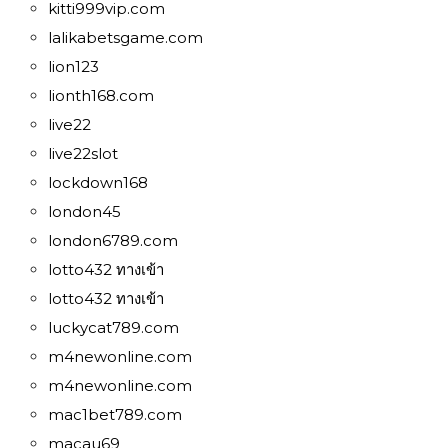
kitti999vip.com
lalikabetsgame.com
lion123
lionth168.com
live22
live22slot
lockdown168
london45
london6789.com
lotto432 ทางเข้า
lotto432 ทางเข้า
luckycat789.com
m4newonline.com
m4newonline.com
mac1bet789.com
macau69