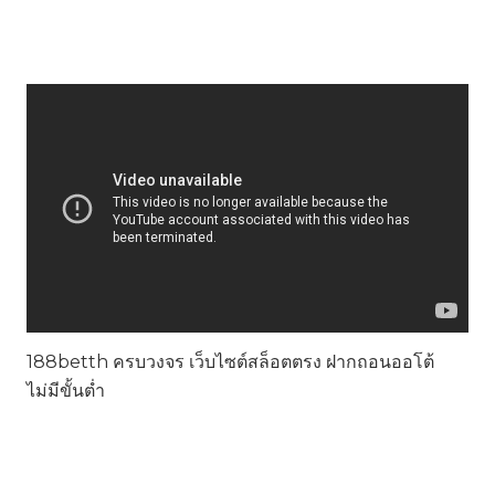
188betth ครบวงจร เว็บไซต์สล็อตตรง ฝากถอนออโต้
ไม่มีขั้นต่ำ