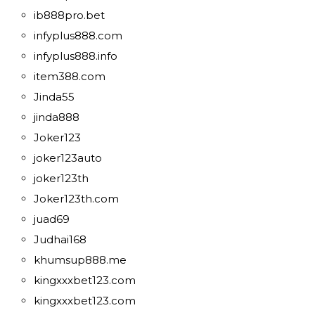
ib888pro.bet
infyplus888.com
infyplus888.info
item388.com
Jinda55
jinda888
Joker123
joker123auto
joker123th
Joker123th.com
juad69
Judhai168
khumsup888.me
kingxxxbet123.com
kingxxxbet123.com