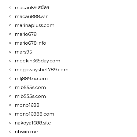
macau69 สมัคร
macau888.win
marinapluss.com
mario678
mario678.info
mars95
meekin365day.com
megawaysbet789.com
mfj889xx.com
mib555s.com
mib555s.com
mono1688
mono16888.com
nakoya1688.site
nbwin.me