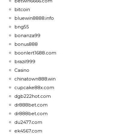
betwin6666.com
bitcoin
bluewin8888.info
bng55
bonanza99
bonus888
boonlert1688.com
brazil999
Casino
chinatown888.win
cupcake88x.com
dgb222hot.com
dr888bet.com
dr888bet.com
du2477.com
ek4567.com