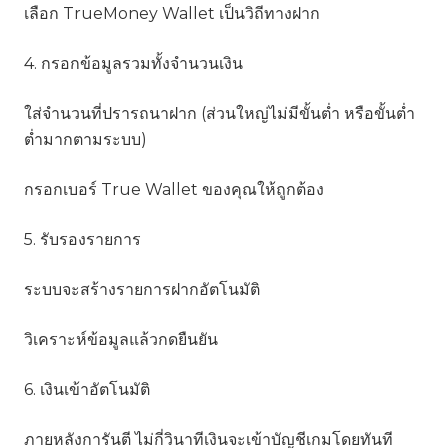
เลือก TrueMoney Wallet เป็นวิถีทางฝาก
4. กรอกข้อมูลรวมทั้งจำนวนเงิน
ใส่จำนวนที่ปรารถนาฝาก (ส่วนใหญ่ไม่มีขั้นต่ำ หรือขั้นต่ำ
ต่ำมากตามระบบ)
กรอกเบอร์ True Wallet ของคุณให้ถูกต้อง
5. รับรองรายการ
ระบบจะสร้างรายการฝากอัตโนมัติ
วิเคราะห์ข้อมูลแล้วกดยืนยัน
6. เงินเข้าอัตโนมัติ
ภายหลังการันตี ไม่กี่วินาทีเงินจะเข้าบัญชีเกมโดยทันที