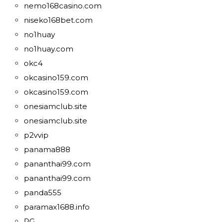
nemo168casino.com
niseko168bet.com
no1huay
no1huay.com
okc4
okcasino159.com
okcasino159.com
onesiamclub.site
onesiamclub.site
p2vvip
panama888
pananthai99.com
pananthai99.com
panda555
paramax1688.info
PG