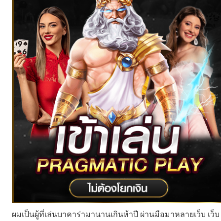
ผมเป็นผู้ที่เล่นบาคาร่ามานานเกินห้าปี ผ่านมือมาหลายเว็บ เว็บ