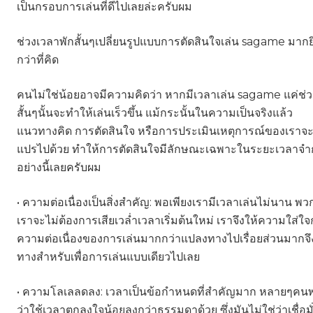
เป็นกรอบการเล่นที่ดีไปเลยล่ะครับผม
ช่วงเวลาพักสั้นๆเปลี่ยนรูปแบบการตัดสินใจเล่น sagame มากยิ
กว่าที่คิด
คนไม่ใช่น้อยอาจมีความคิดว่า หากมีเวลาเล่น sagame แค่ช่ว
สั้นๆนั้นจะทำให้เล่นเร็วขึ้น แม้กระนั้นในความเป็นจริงแล้ว
แนวทางคิด การตัดสินใจ หรือการประเมินเหตุการณ์ของเราจ
แปรไปด้วย ทำให้การตัดสินใจมีลักษณะเฉพาะในระยะเวลาจำ
อย่างนี้เลยครับผม
• ความต่อเนื่องเป็นสิ่งสำคัญ: พอเพียงเรามีเวลาเล่นไม่นาน พว
เราจะไม่ต้องการเสียเวล่ำเวลาเริ่มต้นใหม่ เราจึงให้ความใส่ใจ
ความต่อเนื่องของการเล่นมากกว่าแปลงทางไปเรื่อยส่วนมากจึ
ทางสำหรับเพื่อการเล่นแบบเดียวไปเลย
• ความโลเลลดลง: เวลาเป็นข้อกำหนดที่สำคัญมาก หลายๆคน
ว่าใช้เวลาตกลงใจน้อยลงกว่าธรรมดาด้วย ซึ่งมันไม่ใช่ว่าเชื่อมั