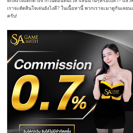
ตกลงใจแตกต่างจากในตอนที่มีเวลาเล่นนานๆหรือเปล่า? แล้ว
เราจะตัดสินใจเล่นยังไงดี? ในเนื้อหานี้ พวกเราจะมาดูกันเลยน
ครับ!