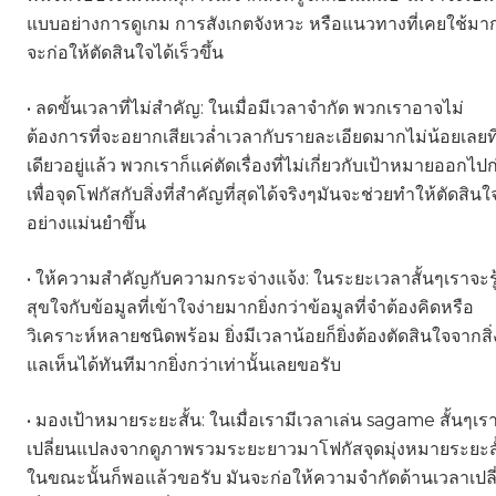
แบบอย่างการดูเกม การสังเกตจังหวะ หรือแนวทางที่เคยใช้มา
จะก่อให้ตัดสินใจได้เร็วขึ้น
• ลดขั้นเวลาที่ไม่สำคัญ: ในเมื่อมีเวลาจำกัด พวกเราอาจไม่
ต้องการที่จะอยากเสียเวล่ำเวลากับรายละเอียดมากไม่น้อยเลยท
เดียวอยู่แล้ว พวกเราก็แค่ตัดเรื่องที่ไม่เกี่ยวกับเป้าหมายออกไป
เพื่อจุดโฟกัสกับสิ่งที่สำคัญที่สุดได้จริงๆมันจะช่วยทำให้ตัดสินใ
อย่างแม่นยำขึ้น
• ให้ความสำคัญกับความกระจ่างแจ้ง: ในระยะเวลาสั้นๆเราจะรู
สุขใจกับข้อมูลที่เข้าใจง่ายมากยิ่งกว่าข้อมูลที่จำต้องคิดหรือ
วิเคราะห์หลายชนิดพร้อม ยิ่งมีเวลาน้อยก็ยิ่งต้องตัดสินใจจากสิ่ง
แลเห็นได้ทันทีมากยิ่งกว่าเท่านั้นเลยขอรับ
• มองเป้าหมายระยะสั้น: ในเมื่อเรามีเวลาเล่น sagame สั้นๆเรา
เปลี่ยนแปลงจากดูภาพรวมระยะยาวมาโฟกัสจุดมุ่งหมายระยะสั
ในขณะนั้นก็พอแล้วขอรับ มันจะก่อให้ความจำกัดด้านเวลาเปลี