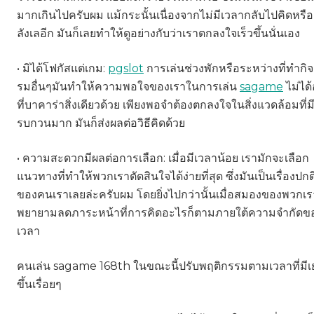
มากเกินไปครับผม แม้กระนั้นเนื่องจากไม่มีเวลากลับไปคิดหรือ
ลังเลอีก มันก็เลยทำให้ดูอย่างกับว่าเราตกลงใจเร็วขึ้นนั่นเอง
• มิได้โฟกัสแต่เกม:
pgslot
การเล่นช่วงพักหรือระหว่างที่ทำกิ
รมอื่นๆมันทำให้ความพอใจของเราในการเล่น
sagame
ไม่ได้อ
ที่บาคาร่าสิ่งเดียวด้วย เพียงพอจำต้องตกลงใจในสิ่งแวดล้อมที่มีส
รบกวนมาก มันก็ส่งผลต่อวิธีคิดด้วย
• ความสะดวกมีผลต่อการเลือก: เมื่อมีเวลาน้อย เรามักจะเลือก
แนวทางที่ทำให้พวกเราตัดสินใจได้ง่ายที่สุด ซึ่งมันเป็นเรื่องปกต
ของคนเราเลยล่ะครับผม โดยยิ่งไปกว่านั้นเมื่อสมองของพวกเร
พยายามลดภาระหน้าที่การคิดอะไรก็ตามภายใต้ความจำกัดข
เวลา
คนเล่น sagame 168th ในขณะนี้ปรับพฤติกรรมตามเวลาที่มีเ
ขึ้นเรื่อยๆ