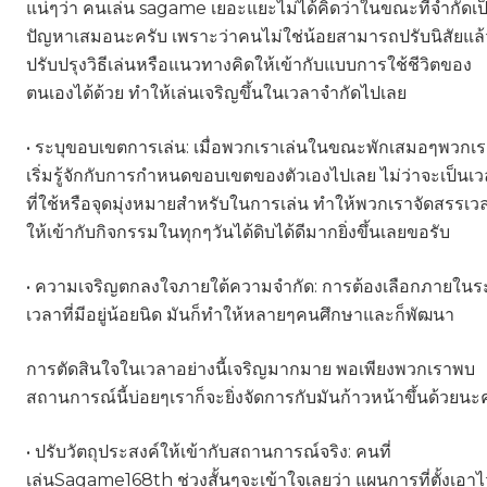
แน่ๆว่า คนเล่น sagame เยอะแยะไม่ได้คิดว่าในขณะที่จำกัดเป
ปัญหาเสมอนะครับ เพราะว่าคนไม่ใช่น้อยสามารถปรับนิสัยแล้
ปรับปรุงวิธีเล่นหรือแนวทางคิดให้เข้ากับแบบการใช้ชีวิตของ
ตนเองได้ด้วย ทำให้เล่นเจริญขึ้นในเวลาจำกัดไปเลย
• ระบุขอบเขตการเล่น: เมื่อพวกเราเล่นในขณะพักเสมอๆพวกเ
เริ่มรู้จักกับการกำหนดขอบเขตของตัวเองไปเลย ไม่ว่าจะเป็นเ
ที่ใช้หรือจุดมุ่งหมายสำหรับในการเล่น ทำให้พวกเราจัดสรรเว
ให้เข้ากับกิจกรรมในทุกๆวันได้ดิบได้ดีมากยิ่งขึ้นเลยขอรับ
• ความเจริญตกลงใจภายใต้ความจำกัด: การต้องเลือกภายในร
เวลาที่มีอยู่น้อยนิด มันก็ทำให้หลายๆคนศึกษาและก็พัฒนา
การตัดสินใจในเวลาอย่างนี้เจริญมากมาย พอเพียงพวกเราพบ
สถานการณ์นี้บ่อยๆเราก็จะยิ่งจัดการกับมันก้าวหน้าขึ้นด้วยนะ
• ปรับวัตถุประสงค์ให้เข้ากับสถานการณ์จริง: คนที่
เล่นSagame168th ช่วงสั้นๆจะเข้าใจเลยว่า แผนการที่ตั้งเอาไ