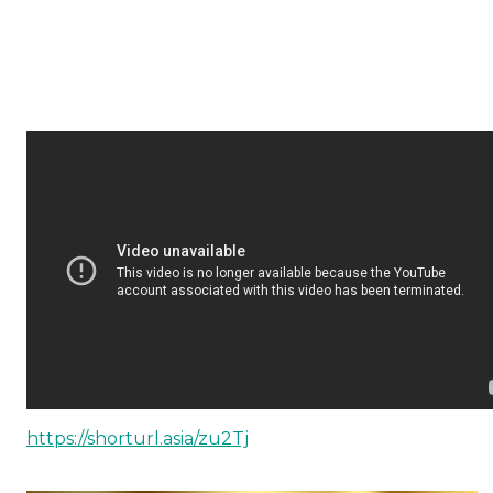
https://shorturl.asia/zu2Tj