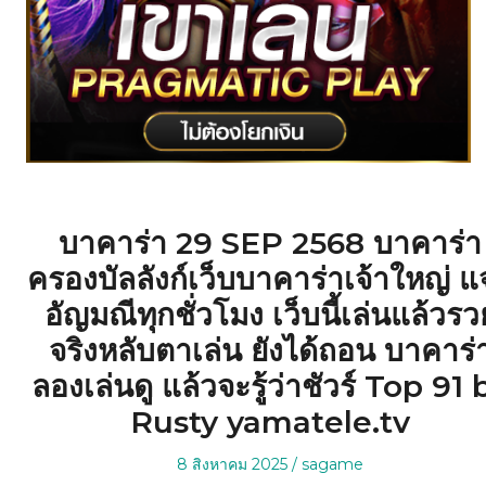
บาคาร่า 29 SEP 2568 บาคาร่า
ครองบัลลังก์เว็บบาคาร่าเจ้าใหญ่ แ
อัญมณีทุกชั่วโมง เว็บนี้เล่นแล้วรว
จริงหลับตาเล่น ยังได้ถอน บาคาร่
ลองเล่นดู แล้วจะรู้ว่าชัวร์ Top 91 
Rusty yamatele.tv
Posted
Posted
8 สิงหาคม 2025
sagame
on
in