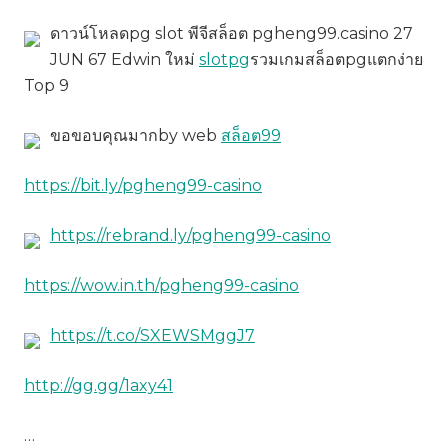
ดาวน์โหลดpg slot พีจีสล็อต pgheng99.casino 27
JUN 67 Edwin ใหม่
slotpg
รวมเกมสล็อตpgแตกง่าย
Top 9
ขอขอบคุณมากby web
สล็อต99
https://bit.ly/pgheng99-casino
https://rebrand.ly/pgheng99-casino
https://wow.in.th/pgheng99-casino
https://t.co/SXEWSMggJ7
http://gg.gg/1axy41
…