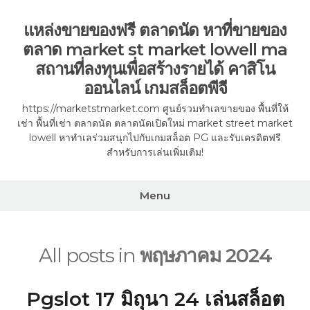
Skip
to
แหล่งขายของฟรี ตลาดนัด หาที่ขายของ
content
ตลาด market st market lowell ma
สถานที่ลงทุนเพื่อสร้างรายได้ คาสิโน
ออนไลน์ เกมสล็อตพีจี
https://marketstmarket.com ศูนย์รวมทำเลขายของ พื้นที่ให้
เช่า พื้นที่เช่า ตลาดนัด ตลาดนัดเปิดใหม่ market street market
lowell หาทำเลร่วมสนุกไปกับเกมสล็อต PG และรับเครดิตฟรี
สำหรับการเล่นเพิ่มเติม!
Menu
All posts in
พฤษภาคม 2024
Pgslot 17 มิถุนา 24 เล่นสล็อต