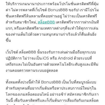
ให้บริการเกมนานาประการพร้อมโปรโมชั่นเครดิตฟรีที่คุ้ม
ค่า ไม่ควรพลาดที่เว็บไซต์ Bonus888 ขอรับ! เรามีโปรโม
ชั่นเครดิตฟรีล้นหลามที่คอยท่านอยู่ ไม่ว่าจะเป็นเครดิตฟรี
สำหรับสมาชิกใหม่,
สล็อต888
เครดิตฟรีจากการฝากเงินที
แรก, หรือเครดิตฟรีตามเทศกาลต่างๆที่จะทำให้ทุกการเล่น
ของท่านเต็มไปด้วยความสนุกสนานร่าเริงแล้วก็ตื่นเต้นยิ่ง
ขึ้น
เว็บไซต์ สล็อต888 นั้นรองรับการเล่นผ่านมือถือทุกระบบ
ปฏิบัติการ ไม่ว่าจะเป็น iOS หรือ Android ด้วยระบบที่
เสถียรและไม่เป็นอันตรายด้วยเทคโนโลยีระดับสูงและมีทีม
งานคอยตรวจทานระบบอยู่ตลอด
ทั้งหมดทั้งปวงนี้ทำให้ Bonus888 เป็นเว็บที่สมบูรณ์แบบ
สำหรับทุกคนที่อยากเริ่มต้นหรือหาประสบการณ์ใหม่ๆใน
โลกของเกมสล็อตออนไลน์ อย่ารอช้า! สมัครสมาชิกกับเรา
วันนี้ เพื่อรับเครดิตฟรีและก็เริ่มต้นการเสี่ยงภัยกับเกมสล็อต