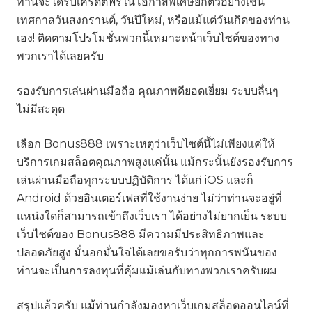
ท่านจะได้รับเครดิตฟรีในโอกาสพิเศษยกตัวอย่างเช่น
เทศกาลวันสงกรานต์, วันปีใหม่, หรือแม้แต่วันเกิดของท่าน
เอง! ติดตามโปรโมชั่นพวกนี้เหมาะหน้าเว็บไซต์ของทาง
พวกเราได้เลยครับ
รองรับการเล่นผ่านมือถือ คุณภาพดียอดเยี่ยม ระบบลื่นๆ
ไม่มีสะดุด
เลือก Bonus888 เพราะเหตุว่าเว็บไซต์นี้ไม่เพียงแค่ให้
บริการเกมสล็อตคุณภาพสูงแค่นั้น แม้กระนั้นยังรองรับการ
เล่นผ่านมือถือทุกระบบปฏิบัติการ ได้แก่ iOS และก็
Android ด้วยอินเตอร์เฟสที่ใช้งานง่าย ไม่ว่าท่านจะอยู่ที่
แหน่งใดก็สามารถเข้าถึงเว็บเรา ได้อย่างไม่ยากเย็น ระบบ
เว็บไซต์ของ Bonus888 มีความมีประสิทธิภาพและ
ปลอดภัยสูง มั่นอกมั่นใจได้เลยขอรับว่าทุกการพนันของ
ท่านจะเป็นการลงทุนที่คุ้มแม้เล่นกับทางพวกเราครับผม
สรุปแล้วครับ แม้ท่านกำลังมองหาเว็บเกมสล็อตออนไลน์ที่