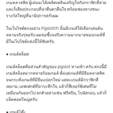
เกมคลาสสิค ผู้เล่นจะได้เพลิดเพลินเจริญใจกับกราฟิกที่สวย
และก็เสียงประกอบที่น่าตื่นตาตื่นใจ พร้อมช่องทางชนะ
รางวัลใหญ่ที่นานัปการครับผม
ในเว็บไซต์ตรงอย่าง Pgslotth นั้นมีเกมส์ให้เลือกเล่นล้น
หลามจริงๆขอรับ ผมขอชี้แจงถึงความมากมายของเกมส์ที่
มีในเว็บไซต์แห่งนี้ให้ฟังครับ
● เกมส์สล็อต
เกมส์สล็อตคือส่วนสำคัญของ pgslot ทางเข้า ครับ ตรงนี้มี
เกมส์สล็อตมากหลายร้อยเกมส์ ตั้งแต่เกมส์ที่มีธีมคลาสสิค
จนกระทั่งเกมส์ที่มีธีมแปลกใหม่ แต่ละเกมส์มีกราฟิกที่
งดงาม, เอฟเฟกต์ที่น่าระทึกใจ, แล้วก็ฟีเจอร์พิเศษที่ไม่
เหมือนกันออกไป ยกตัวอย่างเช่น ฟรีสปิน, โบนัสรอบ, แล้วก็
แจ็คพอตใหญ่ครับ
● เกมส์โต๊ะ