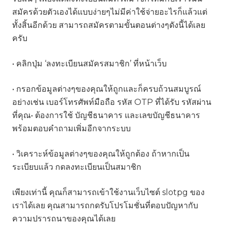
สมัครด้วยตัวเองได้แบบง่ายๆไม่มีค่าใช้จ่ายอะไรก็แล้วแต่
ทั้งสิ้นอีกด้วย สามารถสมัครตามขั้นตอนต่างๆดังนี้ได้เลย
ครับ
• คลิกปุ่ม ‘ลงทะเบียนสมัครสมาชิก’ ที่หน้าเว็บ
• กรอกข้อมูลต่างๆของคุณให้ถูกและก็ครบถ้วนสมบูรณ์
อย่างเช่น เบอร์โทรศัพท์มือถือ รหัส OTP ที่ได้รับ รหัสผ่าน
ที่คุณ• ต้องการใช้ บัญชีธนาคาร และเลขบัญชีธนาคาร
พร้อมตอบคำถามเพิ่มอีกจากระบบ
• วิเคราะห์ข้อมูลต่างๆของคุณให้ถูกต้อง ถ้าหากเป็น
ระเบียบแล้ว กดลงทะเบียนเป็นสมาชิก
เพียงเท่านี้ คุณก็สามารถเข้าใช้งานเว็บไซต์ slotpg ของ
เราได้เลย คุณสามารถกดรับโปรโมชั่นที่ตอบปัญหากับ
ความปรารถนาของคุณได้เลย