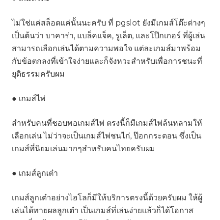
ไม่ใช่แค่สล็อตแค่นั้นนะครับ ที่ pgslot ยังมีเกมส์โต๊ะต่างๆ
เป็นต้นว่า บาคาร่า, แบล็คแจ็ค, รูเล็ต, และโป๊กเกอร์ ที่ผู้เล่น
สามารถเลือกเล่นได้ตามความพอใจ แต่ละเกมส์มาพร้อม
กับข้อตกลงที่เข้าใจง่ายและก็จังหวะสำหรับเพื่อการชนะที่
ยุติธรรมครับผม
● เกมส์ไพ่
สำหรับคนที่ชอบพอเกมส์ไพ่ ตรงนี้ก็มีเกมส์ไพ่ล้นหลามให้
เลือกเล่น ไม่ว่าจะเป็นเกมส์ไพ่ชนไก่, ป๊อกกระดอน ซึ่งเป็น
เกมส์ที่นิยมเล่นมากๆสำหรับคนไทยครับผม
● เกมส์ลูกเต๋า
เกมส์ลูกเต๋าอย่างไฮโลก็มีให้บริการตรงนี้ด้วยครับผม ให้ผู้
เล่นได้ทายผลลูกเต๋า เป็นเกมส์ที่เล่นง่ายแล้วก็ได้โอกาส