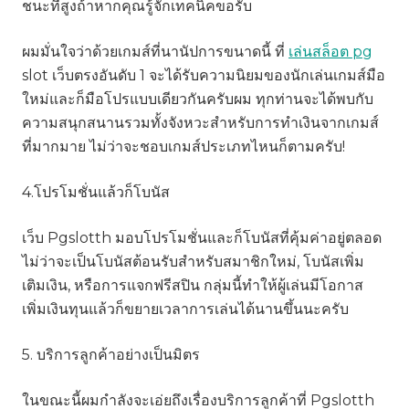
ชนะที่สูงถ้าหากคุณรู้จักเทคนิคขอรับ
ผมมั่นใจว่าด้วยเกมส์ที่นานัปการขนาดนี้ ที่
เล่นสล็อต pg
slot เว็บตรงอันดับ 1 จะได้รับความนิยมของนักเล่นเกมส์มือ
ใหม่และก็มือโปรแบบเดียวกันครับผม ทุกท่านจะได้พบกับ
ความสนุกสนานรวมทั้งจังหวะสำหรับการทำเงินจากเกมส์
ที่มากมาย ไม่ว่าจะชอบเกมส์ประเภทไหนก็ตามครับ!
4.โปรโมชั่นแล้วก็โบนัส
เว็บ Pgslotth มอบโปรโมชั่นและก็โบนัสที่คุ้มค่าอยู่ตลอด
ไม่ว่าจะเป็นโบนัสต้อนรับสำหรับสมาชิกใหม่, โบนัสเพิ่ม
เติมเงิน, หรือการแจกฟรีสปิน กลุ่มนี้ทำให้ผู้เล่นมีโอกาส
เพิ่มเงินทุนแล้วก็ขยายเวลาการเล่นได้นานขึ้นนะครับ
5. บริการลูกค้าอย่างเป็นมิตร
ในขณะนี้ผมกำลังจะเอ่ยถึงเรื่องบริการลูกค้าที่ Pgslotth