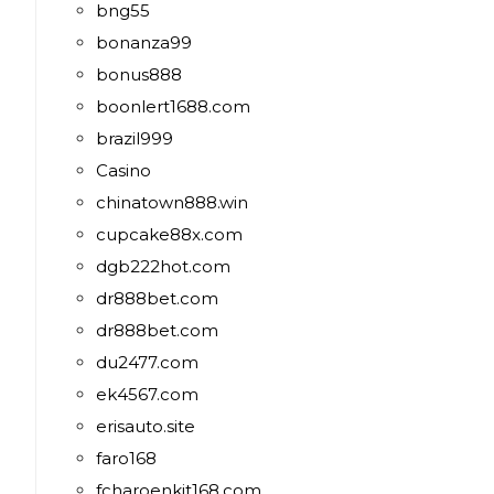
bng55
bonanza99
bonus888
boonlert1688.com
brazil999
Casino
chinatown888.win
cupcake88x.com
dgb222hot.com
dr888bet.com
dr888bet.com
du2477.com
ek4567.com
erisauto.site
faro168
fcharoenkit168.com