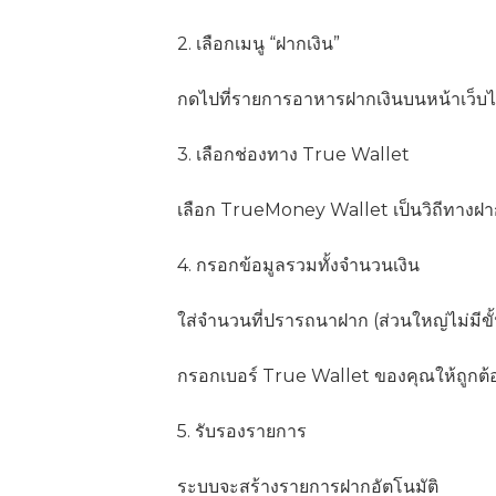
2. เลือกเมนู “ฝากเงิน”
กดไปที่รายการอาหารฝากเงินบนหน้าเว็บ
3. เลือกช่องทาง True Wallet
เลือก TrueMoney Wallet เป็นวิถีทางฝา
4. กรอกข้อมูลรวมทั้งจำนวนเงิน
ใส่จำนวนที่ปรารถนาฝาก (ส่วนใหญ่ไม่มีขั
กรอกเบอร์ True Wallet ของคุณให้ถูกต้
5. รับรองรายการ
ระบบจะสร้างรายการฝากอัตโนมัติ