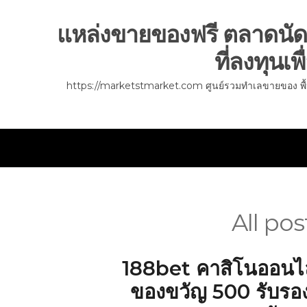
Skip
to
แหล่งขายของฟรี ตลาดนั
content
ที่ลงทุนเ
https://marketstmarket.com ศูนย์รวมทำเลขายของ พื้นที
All po
188bet คาสิโนออนไลน
ของขวัญ 500 รับรอง