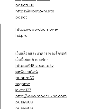
pgslot888
https://allbet24hr.site
pgslot
https://www.doomovie-
hd.pro
เว็บสล็อตและบาคาร่าของโครตดี
เว็บนี้เล่นแล้วรวยจัดๆ
https://918kissauto.tv
ดูหนังออนไลน์
punpro66
sagame
joker 123
http://www.movie87hd.com
pussy888
pussy888