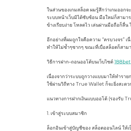
ในส่วนของเกมสล็อต ผมรู้สึกว่าเกมออกจะ
ระบบหน้าเว็บมิได้ซับซ้อน มือใหม่ก็สามารถ
ข้างเรียบง่าย โหลดไว เล่นผ่านมือถือก็ลื่น
อีกอย่างที่ผมถูกใจคือความ “ครบวงจร” เนื่อ
ทำให้ไม่ซ้ำๆซากๆ ขณะที่เบื่อสล็อตก็สาม
วิธีการฝาก–ถอนออโต้บนเว็บไซต์
188bet
เนื่องจากว่าระบบถูกวางแบบมาให้ทำรายกา
ใช้ผ่านวิถีทาง True Wallet ก็จะยิ่งสะดว
แนวทางการฝากเงินแบบออโต้ (รองรับ Tr
1. เข้าสู่ระบบสมาชิก
ล็อกอินเข้าสู่บัญชีของ สล็อตออนไลน์ ให้เ