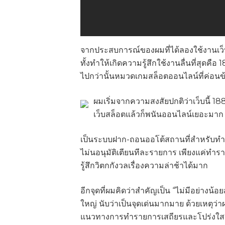
จากประสบการณ์ของผมที่ได้ลองใช้งานเว็บ
ทั้งทำให้เกิดความรู้สึกใช้งานลื่นที่สุดคื
ไปกว่านั้นหมวดเกมสล็อตออนไลน์ที่ค่อนข
ผมเริ่มจากความสงสัยปกติว่าเว็บนี้ 1
เว็บสล็อตแล้วก็พนันออนไลน์เยอะมาก แม
เป็นระบบฝาก-ถอนออโต้สถานที่สำหรับทำงา
ไม่นอนุมัติเตียนทีละรายการ เพียงแค่ทำราย
รู้สึกวิตกกังวลเรื่องความล่าช้าได้มาก
อีกจุดที่ผมคิดว่าสำคัญเป็น “ไม่มีอย่างน้
ใหญ่ นับว่าเป็นจุดเด่นมากมาย ด้วยเหตุว่
แนวทางการทำรายการเสถียรและโปร่งใส ก็