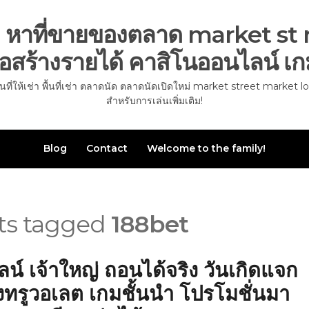
ด หาที่ขายของตลาด market st
พื่อสร้างรายได้ คาสิโนออนไลน์ เก
่ให้เช่า พื้นที่เช่า ตลาดนัด ตลาดนัดเปิดใหม่ market street market 
สำหรับการเล่นเพิ่มเติม!
Blog
Contact
Welcome to the family!
sts tagged
188bet
์ เจ้าใหญ่ ถอนได้จริง วันเกิดแจก
ทรูวอเลต เกมชั้นนำ โปรโมชั่นมา