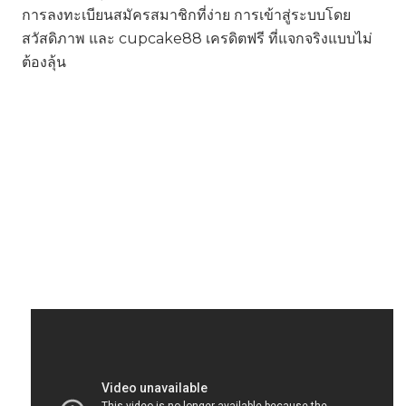
การลงทะเบียนสมัครสมาชิกที่ง่าย การเข้าสู่ระบบโดย
สวัสดิภาพ และ cupcake88 เครดิตฟรี ที่แจกจริงแบบไม่
ต้องลุ้น