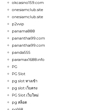
okcasino159.com
onesiamclub.site
onesiamclub.site
p2vvip
panama888
pananthai99.com
pananthai99.com
panda555
paramax1688.info
PG
PG Slot
pg slot ทางเข้า
pg slot เว็บตรง
PG Slot เว็บใหม่
pg สล็อต
pg168