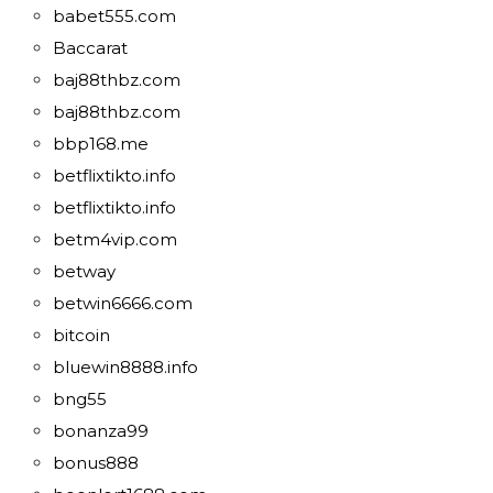
babet555.com
Baccarat
baj88thbz.com
baj88thbz.com
bbp168.me
betflixtikto.info
betflixtikto.info
betm4vip.com
betway
betwin6666.com
bitcoin
bluewin8888.info
bng55
bonanza99
bonus888