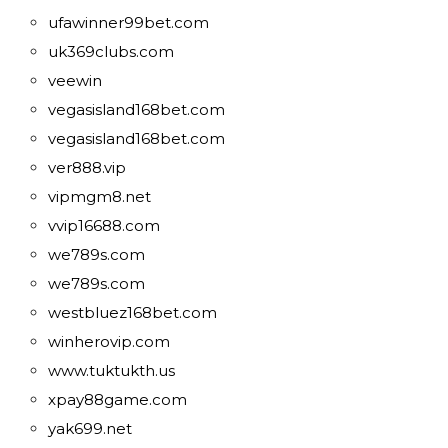
ufawinner99bet.com
uk369clubs.com
veewin
vegasisland168bet.com
vegasisland168bet.com
ver888.vip
vipmgm8.net
vvip16688.com
we789s.com
we789s.com
westbluez168bet.com
winherovip.com
www.tuktukth.us
xpay88game.com
yak699.net