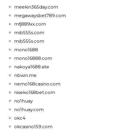
meekin365day.com
megawaysbet789.com
mfj889xx.com
mib555s.com
mib555s.com
mono1688
mono16888.com
nakoya1688.site
nbwin.me
nemo168casino.com
niseko168bet.com
no1huay
no1huay.com
okc4
okcasino159.com