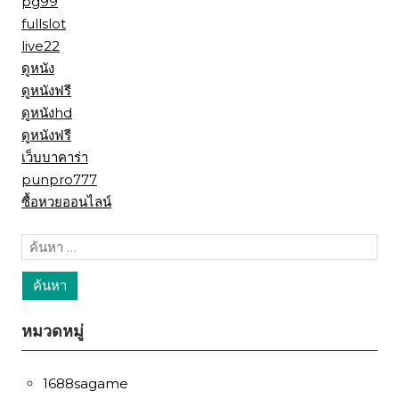
pg99
fullslot
live22
ดูหนัง
ดูหนังฟรี
ดูหนังhd
ดูหนังฟรี
เว็บบาคาร่า
punpro777
ซื้อหวยออนไลน์
ค้นหา
สำหรับ:
หมวดหมู่
1688sagame