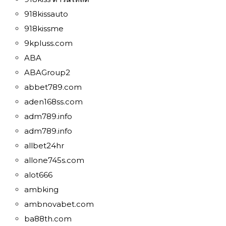
918kissauto
918kissme
9kpluss.com
ABA
ABAGroup2
abbet789.com
aden168ss.com
adm789.info
adm789.info
allbet24hr
allone745s.com
alot666
ambking
ambnovabet.com
ba88th.com