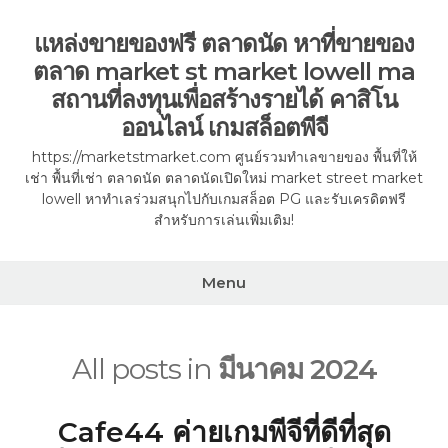
Skip
to
แหล่งขายของฟรี ตลาดนัด หาที่ขายของ
content
ตลาด market st market lowell ma
สถานที่ลงทุนเพื่อสร้างรายได้ คาสิโน
ออนไลน์ เกมสล็อตพีจี
https://marketstmarket.com ศูนย์รวมทำเลขายของ พื้นที่ให้
เช่า พื้นที่เช่า ตลาดนัด ตลาดนัดเปิดใหม่ market street market
lowell หาทำเลร่วมสนุกไปกับเกมสล็อต PG และรับเครดิตฟรี
สำหรับการเล่นเพิ่มเติม!
Menu
All posts in
มีนาคม 2024
Cafe44 ค่ายเกมพีจีที่ดีที่สุด