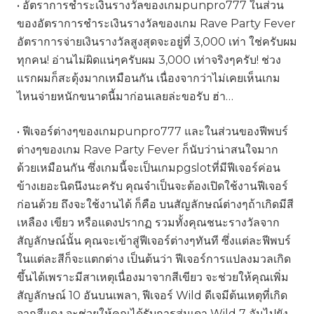
• อัตราการชำระเงินรางวัลของเกมpunpro777 ในส่วน
ของอัตราการชำระเงินรางวัลของเกม Rave Party Fever
อัตราการจ่ายเงินรางวัลสูงสุดจะอยู่ที่ 3,000 เท่า ใช่ครับผม
ทุกคน! อ่านไม่ผิดแน่ๆครับผม 3,000 เท่าจริงๆครับ! ช่วง
แรกผมก็สะดุ้งมากเหมือนกัน เนื่องจากว่าไม่เคยเห็นเกม
ไหนจ่ายหนักขนาดนี้มาก่อนเลยล่ะขอรับ ฮ่า…
• ฟีเจอร์ต่างๆของเกมpunpro777 และในส่วนของฟีพบร์
ต่างๆของเกม Rave Party Fever ก็นับว่าน่าสนใจมาก
ด้วยเหมือนกัน ซึ่งเกมนี้จะเป็นเกมpgslotที่มีฟีเจอร์ค่อน
ข้างเยอะนิดนึงนะครับ คุณจำเป็นจะต้องเปิดใช้งานฟีเจอร์
ก่อนด้วย ถึงจะใช้งานได้ ก็คือ บนสัญลักษณ์ต่างๆถ้าเกิดมีสี
เหลือง เขียว หรือแดงปรากฏ รวมทั้งคุณชนะรางวัลจาก
สัญลักษณ์นั้น คุณจะเข้าสู่ฟีเจอร์ต่างๆทันที ซึ่งแต่ละฟีพบร์
ในแต่ละสีก็จะแตกต่าง เป็นต้นว่า ฟีเจอร์การแปลงมวลเกิด
ขึ้นได้เพราะมีสาเหตุเนื่องมาจากสีเขียว จะช่วยให้คุณเพิ่ม
สัญลักษณ์ 10 อันบนเพลา, ฟีเจอร์ Wild ดีเจมีต้นเหตุที่เกิด
จากสีแดง จะช่วยให้คุณได้รับการสุ่มเดา Wild 7 อันไปยัง