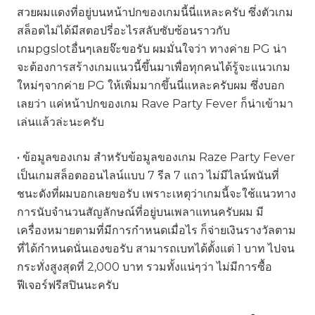
สวยผมแดงที่อยู่บนหน้าปกของเกมนี้นี่แหละครับ ซึ่งตัวเกม
สล็อตไม่ได้มีสตอปรี่อะไรสลับซับซ้อนราวกับ
เกมpgslotอื่นๆเลยจ๊ะขอรับ ผมมั่นใจว่า ทางค่าย PG น่า
จะต้องการสร้างเกมแนวนี้ขึ้นมาเพื่อทุกคนได้รู้จะแนวเกม
ใหม่ๆจากค่าย PG ให้เพิ่มมากขึ้นนี่แหละครับผม ซึ่งบอก
เลยว่า แค่หน้าปกของเกม Rave Party Fever ก็น่าเข้ามา
เล่นแล้วล่ะนะครับ
• ข้อมูลของเกม สำหรับข้อมูลของเกม Raze Party Fever
เป็นเกมสล็อตออนไลน์แบบ 7 รีล 7 แถว ไม่มีไลน์พนันที่
ชนะดังที่ผมบอกเลยขอรับ เพราะเหตุว่าเกมนี้จะใช้แนวทาง
การนับจำนวนสัญลักษณ์ที่อยู่บนเพลาแทนครับผม มี
เครื่องหมายตามที่มีการกำหนดเมื่อไร ก็จ่ายเงินรางวัลตาม
ที่ได้กำหนดนั่นเองขอรับ สามารถเบทได้ตั้งแต่ 1 บาท ไปจน
กระทั่งสูงสุดที่ 2,000 บาท รวมทั้งแน่ๆว่า ไม่มีการซื้อ
ฟีเจอร์ฟรีสปินนะครับ