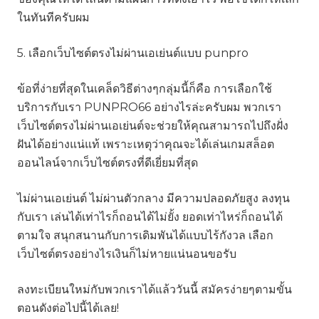
ในทันทีครับผม
5. เลือกเว็บไซต์ตรงไม่ผ่านเอเย่นต์แบบ punpro
ข้อที่ง่ายที่สุดในเคล็ดวิธีต่างๆกลุ่มนี้ก็คือ การเลือกใช้
บริการกับเรา PUNPRO66 อย่างไรล่ะครับผม พวกเรา
เว็บไซต์ตรงไม่ผ่านเอเย่นต์จะช่วยให้คุณสามารถไปถึงฝั่ง
ฝันได้อย่างแน่แท้ เพราะเหตุว่าคุณจะได้เล่นเกมสล็อต
ออนไลน์จากเว็บไซต์ตรงที่ดีเยี่ยมที่สุด
ไม่ผ่านเอเย่นต์ ไม่ผ่านตัวกลาง มีความปลอดภัยสูง ลงทุน
กับเรา เล่นได้เท่าไรก็ถอนได้ไม่ยั้ง ยอดเท่าไหร่ก็ถอนได้
ตามใจ สนุกสนานกับการเดิมพันได้แบบไร้กังวล เลือก
เว็บไซต์ตรงอย่างไรเงินก็ไม่หายแน่นอนขอรับ
ลงทะเบียนใหม่กับพวกเราได้แล้ววันนี้ สมัครง่ายๆตามขั้น
ตอนดังต่อไปนี้ได้เลย!