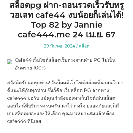
สล็อตpg ฝาก-ถอนรวดเร็วรับทรู
วอเลท cafe44 งบน้อยก็เล่นได้!
Top 82 by Jannie
cafe444.me 24 เม.ย. 67
Posted
Posted
29 มีนาคม 2024
สล็อต
on
in
Cafe44 เว็บไซต์สล็อตเว็บตรงจากค่าย PG ไม่เป็น
อันตราย 100%
สวัสดีครับผมทุกท่าน! วันนี้ผมมีเว็บไซต์สล็อตที่น่าสนใจมา
ชี้แนะให้กับทุกท่าน ซึ่งก็คือ เว็บสล็อต PG จากทาง
cafe444 ขอรับ แม้คุณกำลังมองหาเว็บไซต์เล่นสล็อต
ออนไลน์ที่บริการครบครัน น่าไว้วางใจ ปลอดภัยและก็มี
เกมสล็อตเยอะแยะให้เลือก คุณมาเหมาะสมแล้ว! ต้อง
cafe444 ที่นี่เลย