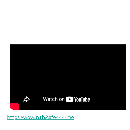
https://wow.in.th/cafe444-me