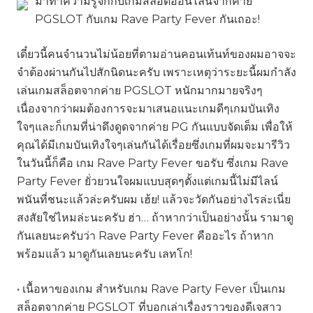
มาทำความรู้จักกับเกมสล็อตออนไลน์จากค่าย
PGSLOT กับเกม Rave Party Fever กันเถอะ!
เดี๋ยวนี้คนจำนวนไม่น้อยที่ตามอ่านคอนเท้นท์ของผมอาจจะ
จำต้องผ่านกันไปสักนิดนะครับ เพราะเหตุว่าระยะนี้ผมกำลัง
เล่นเกมสล็อตจากค่าย PGSLOT หนักมากมายจริงๆ
เนื่องจากว่าผมต้องการจะมาเสนอแนะเกมดีๆเกมบันเทิง
ใจๆและก็เกมที่น่าดึงดูดจากค่าย PG กันแบบจัดเต็ม เพื่อให้
คุณได้มีเกมบันเทิงใจๆเล่นกันได้เรื่อยซึ่งเกมที่ผมจะมารีวิว
ในวันนี้ก็คือ เกม Rave Party Fever ขอรับ ซึ่งเกม Rave
Party Fever ยั่วยวนใจผมแบบสุดๆตั้งแต่เกมนี้ไม่มีไลน์
พนันที่ชนะแล้วล่ะครับผม เฮ้ย! แล้วจะวัดกันอย่างไรล่ะเนี่ย
สงสัยใช่ไหมล่ะนะครับ ฮ่า… ถ้าหากว่าเป็นอย่างนั้น รามาดู
กันเลยนะครับว่า Rave Party Fever คืออะไร ถ้าหาก
พร้อมแล้ว มาดูกันเลยนะครับ เลทโก!
• เนื้อหาของเกม สำหรับเกม Rave Party Fever เป็นเกม
สล็อตจากค่าย PGSLOT ที่บอกเล่าเรื่องราวของดีเจสาว