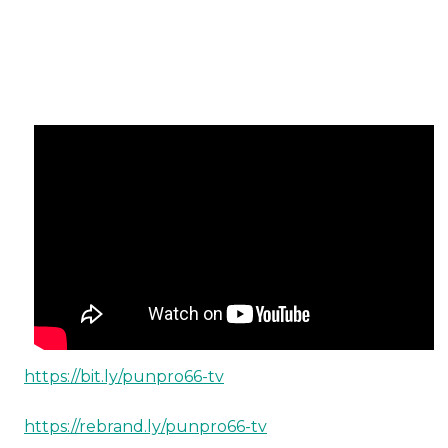
https://bit.ly/punpro66-tv
https://rebrand.ly/punpro66-tv