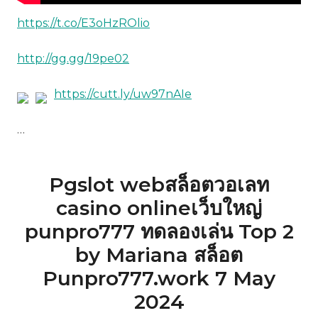
https://t.co/E3oHzROlio
http://gg.gg/19pe02
https://cutt.ly/uw97nAIe
…
Pgslot webสล็อตวอเลท
casino onlineเว็บใหญ่
punpro777 ทดลองเล่น Top 2
by Mariana สล็อต
Punpro777.work 7 May
2024