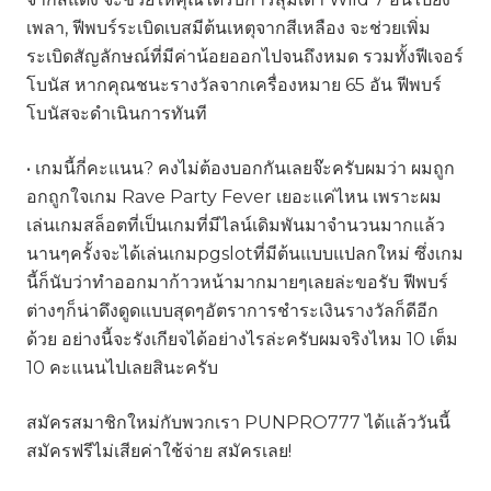
เพลา, ฟีพบร์ระเบิดเบสมีต้นเหตุจากสีเหลือง จะช่วยเพิ่ม
ระเบิดสัญลักษณ์ที่มีค่าน้อยออกไปจนถึงหมด รวมทั้งฟีเจอร์
โบนัส หากคุณชนะรางวัลจากเครื่องหมาย 65 อัน ฟีพบร์
โบนัสจะดำเนินการทันที
• เกมนี้กี่คะแนน? คงไม่ต้องบอกกันเลยจ๊ะครับผมว่า ผมถูก
อกถูกใจเกม Rave Party Fever เยอะแค่ไหน เพราะผม
เล่นเกมสล็อตที่เป็นเกมที่มีไลน์เดิมพันมาจำนวนมากแล้ว
นานๆครั้งจะได้เล่นเกมpgslotที่มีต้นแบบแปลกใหม่ ซึ่งเกม
นี้ก็นับว่าทำออกมาก้าวหน้ามากมายๆเลยล่ะขอรับ ฟีพบร์
ต่างๆก็น่าดึงดูดแบบสุดๆอัตราการชำระเงินรางวัลก็ดีอีก
ด้วย อย่างนี้จะรังเกียจได้อย่างไรล่ะครับผมจริงไหม 10 เต็ม
10 คะแนนไปเลยสินะครับ
สมัครสมาชิกใหม่กับพวกเรา PUNPRO777 ได้แล้ววันนี้
สมัครฟรีไม่เสียค่าใช้จ่าย สมัครเลย!