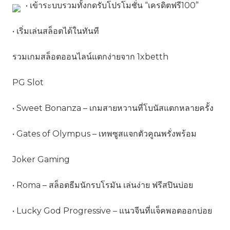
• เข้าระบบรวมทั้งกดรับโปรโมชั่น “เครดิตฟรี100”
• เริ่มเล่นสล็อตได้ในทันที
รวมเกมสล็อตออนไลน์แตกง่ายจาก 1xbetth
PG Slot
• Sweet Bonanza – เกมสายหวานที่โบนัสแตกหลายครั้ง
• Gates of Olympus – เทพซูสแจกตัวคูณพรั่งพร้อม
Joker Gaming
• Roma – สล็อตธีมนักรบโรมัน เล่นง่าย ฟรีสปินบ่อย
• Lucky God Progressive – แนวจีนที่แจ็คพอตออกบ่อย