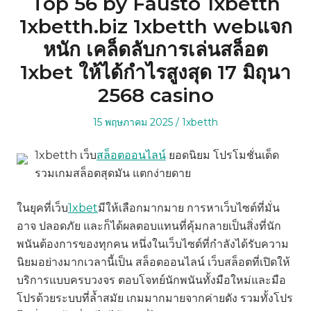
Top 56 by Fausto 1xbetth
1xbetth.biz 1xbetth webแจก
หนัก เคล็ดลับการเล่นสล็อต
1xbet ให้ได้กำไรสูงสุด 17 มิถุนา
2568 casino
Posted
Posted
15 พฤษภาคม 2025
1xbetth
on
in
1xbetth เว็บ
สล็อตออนไลน์
ยอดนิยม โปรโมชั่นเด็ด
รวมเกมสล็อตสุดมัน แตกง่ายดาย
ในยุคที่เว็บ
1xbet
มีให้เลือกมากมาย การหาเว็บไซต์ที่มั่น
อาจ ปลอดภัย และก็ได้ผลตอบแทนที่คุ้มกลายเป็นสิ่งที่นัก
พนันต้องการของทุกคน หนึ่งในเว็บไซต์ที่กำลังได้รับความ
นิยมอย่างมากเวลานี้เป็น สล็อตออนไลน์ เว็บสล็อตที่เปิดให้
บริการแบบครบวงจร ตอบโจทย์นักพนันทั้งมือใหม่และมือ
โปรด้วยระบบที่ล้ำสมัย เกมมากมายจากค่ายดัง รวมทั้งโปร