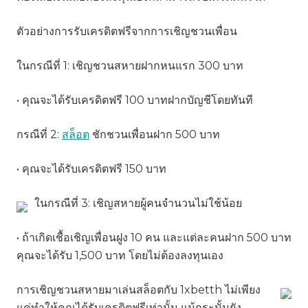
ตัวอย่างการรับเครดิตฟรีจากการเชิญชวนเพื่อน
ในกรณีที่ 1: เชิญชวนสหายฝากหนแรก 300 บาท
• คุณจะได้รับเครดิตฟรี 100 บาทฝากบัญชีโดยทันที
กรณีที่ 2:
สล็อต
ชักชวนเพื่อนฝาก 500 บาท
• คุณจะได้รับเครดิตฟรี 150 บาท
ในกรณีที่ 3: เชิญสหายผู้คนจำนวนไม่ใช้น้อย
• ถ้าเกิดเชื้อเชิญเพื่อนฝูง 10 คน และแต่ละคนฝาก 500 บาท
คุณจะได้รับ 1,500 บาท โดยไม่ต้องลงทุนเอง
การเชิญชวนสหายมาเล่นสล็อตกับ 1xbetth ไม่เพียง
แค่ทำให้คุณได้รับเครดิตฟรีเท่านั้น แม้กระนั้นยัง