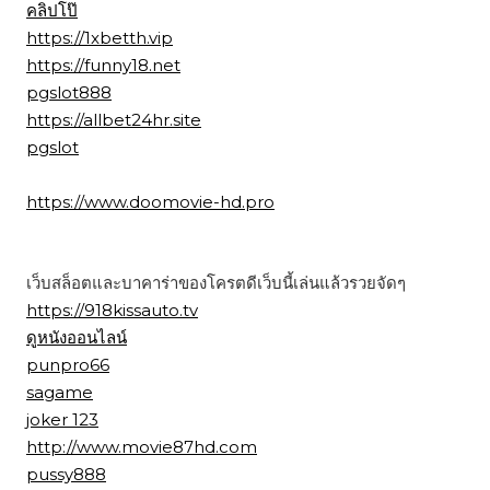
คลิปโป๊
https://1xbetth.vip
https://funny18.net
pgslot888
https://allbet24hr.site
pgslot
https://www.doomovie-hd.pro
เว็บสล็อตและบาคาร่าของโครตดีเว็บนี้เล่นแล้วรวยจัดๆ
https://918kissauto.tv
ดูหนังออนไลน์
punpro66
sagame
joker 123
http://www.movie87hd.com
pussy888