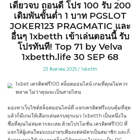
เดียวจบ ถอนดี โปร 100 รับ 200
เดิมพันขั้นต่ำ 1 บาท PGSLOT
JOKER123 PRAGMATIC และ
อื่นๆ 1xbetth เข้าเล่นตอนนี้ รับ
โปรทันที! Top 71 by Velva
1xbetth.life 30 SEP 68
Posted
Posted
23 สิงหาคม 2025
1xbetth
on
in
1xbet เครดิตฟรี100 สล็อตออนไลน์ เกมที่คุณไม่ควร
พลาด ไม่ว่าคุณจะเป็นสายไหน
มองหาเว็บไซต์สล็อตออนไลน์ที่ แจกเครดิตฟรีแบบคุ้มที่สุด
แล้วก็มีเกมให้เลือกเล่นครบทุกแนว 1xbetth เป็นหนึ่งใน
ชื่อที่คุณไม่สมควรละเลย ด้วยโปรโมชั่น เครดิตฟรี100 ที่
แจกให้ผู้เล่นใหม่แบบง่ายๆเพียงแต่สมัครเป็นสมาชิก และก็