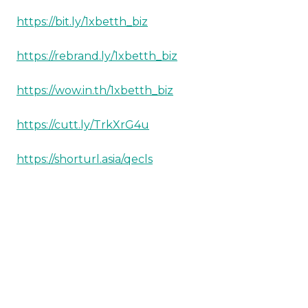
https://bit.ly/1xbetth_biz
https://rebrand.ly/1xbetth_biz
https://wow.in.th/1xbetth_biz
https://cutt.ly/TrkXrG4u
https://shorturl.asia/qecls