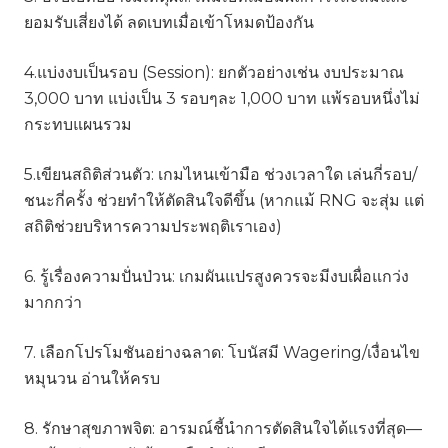
ยอมรับเสี่ยงได้ ลดเบทเมื่อเข้าโหมดป้องกัน
4.แบ่งงบเป็นรอบ (Session): ยกตัวอย่างเช่น งบประมาณ
3,000 บาท แบ่งเป็น 3 รอบๆละ 1,000 บาท แพ้รอบหนึ่งไม่
กระทบแผนรวม
5.เขียนสถิติส่วนตัว: เกมไหนเข้ามือ ช่วงเวลาใด เล่นกี่รอบ/
ชนะกี่ครั้ง ช่วยทำให้ตัดสินใจดีขึ้น (หากแม้ RNG จะสุ่ม แต่
สถิติช่วยบริหารความประพฤติเราเอง)
6. รู้เรื่องความปั่นป่วน: เกมผันแปรสูงควรจะมีงบเผื่อแกว่ง
มากกว่า
7. เลือกโปรโมชันอย่างฉลาด: โบนัสมี Wagering/เงื่อนไข
หมุนวน อ่านให้ครบ
8. รักษาสุขภาพจิต: อารมณ์ชี้นำการตัดสินใจได้แรงที่สุด—