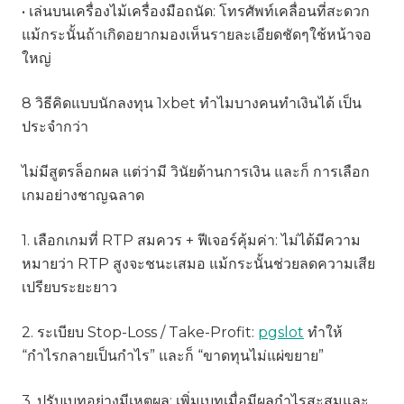
• เล่นบนเครื่องไม้เครื่องมือถนัด: โทรศัพท์เคลื่อนที่สะดวก
แม้กระนั้นถ้าเกิดอยากมองเห็นรายละเอียดชัดๆใช้หน้าจอ
ใหญ่
8 วิธีคิดแบบนักลงทุน 1xbet ทำไมบางคนทำเงินได้ เป็น
ประจำกว่า
ไม่มีสูตรล็อกผล แต่ว่ามี วินัยด้านการเงิน และก็ การเลือก
เกมอย่างชาญฉลาด
1. เลือกเกมที่ RTP สมควร + ฟีเจอร์คุ้มค่า: ไม่ได้มีความ
หมายว่า RTP สูงจะชนะเสมอ แม้กระนั้นช่วยลดความเสีย
เปรียบระยะยาว
2. ระเบียบ Stop-Loss / Take-Profit:
pgslot
ทำให้
“กำไรกลายเป็นกำไร” และก็ “ขาดทุนไม่แผ่ขยาย”
3. ปรับเบทอย่างมีเหตุผล: เพิ่มเบทเมื่อมีผลกำไรสะสมและ