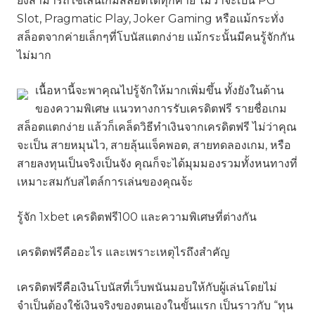
ยังสามารถใช้เล่นเกมสล็อตได้ทุกค่าย ไม่ว่าจะเป็น PG
Slot, Pragmatic Play, Joker Gaming หรือแม้กระทั่ง
สล็อตจากค่ายเล็กๆที่โบนัสแตกง่าย แม้กระนั้นมีคนรู้จักกัน
ไม่มาก
เนื้อหานี้จะพาคุณไปรู้จักให้มากเพิ่มขึ้น ทั้งยังในด้าน
ของความพิเศษ แนวทางการรับเครดิตฟรี รายชื่อเกม
สล็อตแตกง่าย แล้วก็เคล็ดวิธีทำเงินจากเครดิตฟรี ไม่ว่าคุณ
จะเป็น สายหมุนไว, สายลุ้นแจ็คพอต, สายทดลองเกม, หรือ
สายลงทุนเป็นจริงเป็นจัง คุณก็จะได้มุมมองรวมทั้งหนทางที่
เหมาะสมกับสไตล์การเล่นของคุณจ้ะ
รู้จัก 1xbet เครดิตฟรี100 และความพิเศษที่ต่างกัน
เครดิตฟรีคืออะไร และเพราะเหตุไรถึงสำคัญ
เครดิตฟรีคือเงินโบนัสที่เว็บพนันมอบให้กับผู้เล่นโดยไม่
จำเป็นต้องใช้เงินจริงของตนเองในขั้นแรก เป็นราวกับ “ทุน