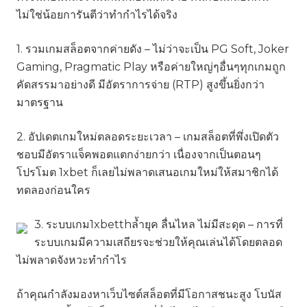
ไม่ใช่น้อยการันตีว่าทำกำไรได้จริง
1. รวมเกมสล็อตจากค่ายดัง – ไม่ว่าจะเป็น PG Soft, Joker
Gaming, Pragmatic Play หรือค่ายใหญ่ๆอื่นๆทุกเกมถูก
คัดสรรมาอย่างดี มีอัตราการจ่าย (RTP) สูงขึ้นยิ่งกว่า
มาตรฐาน
2. อัปเดตเกมใหม่ตลอดระยะเวลา – เกมสล็อตที่พึ่งเปิดตัว
ชอบมีอัตราแจ็คพอตแตกง่ายกว่า เนื่องจากเป็นตอนๆ
โปรโมต 1xbet ก็เลยไม่พลาดเสนอเกมใหม่ให้สมาชิกได้
ทดลองก่อนใคร
3. ระบบเกม1xbetthล้ำยุค ลื่นไหล ไม่มีสะดุด – การที่
ระบบเกมมีความเสถียรจะช่วยให้คุณเล่นได้โดยตลอด
ไม่พลาดจังหวะทำกำไร
ถ้าคุณกำลังมองหาเว็บไซต์สล็อตที่มีโอกาสชนะสูง โบนัส