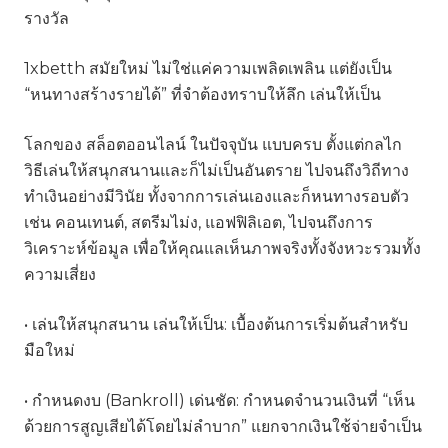
รางวัล
1xbetth สมัยใหม่ ไม่ใช่แค่ความเพลิดเพลิน แต่ยังเป็น
“หนทางสร้างรายได้” ที่จำต้องทราบให้ลึก เล่นให้เป็น
โลกของ สล็อตออนไลน์ ในปัจจุบัน แบบครบ ตั้งแต่กลไก
วิธีเล่นให้สนุกสนานและก็ไม่เป็นอันตราย ไปจนถึงวิถีทาง
ทำเงินอย่างมีวินัย ทั้งจากการเล่นเองและก็หนทางรอบตัว
เช่น คอนเทนต์, สตรีมไม่ง, แอฟฟิลิเอต, ไปจนถึงการ
วิเคราะห์ข้อมูล เพื่อให้คุณแลเห็นภาพจริงทั้งจังหวะรวมทั้ง
ความเสี่ยง
• เล่นให้สนุกสนาน เล่นให้เป็น: เบื้องต้นการเริ่มต้นสำหรับ
มือใหม่
• กำหนดงบ (Bankroll) เด่นชัด: กำหนดจำนวนเงินที่ “เห็น
ด้วยการสูญเสียได้โดยไม่ลำบาก” แยกจากเงินใช้จ่ายจำเป็น