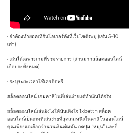
• จำต้องทำยอดเทิร์นโอเวอร์ดังที่เว็บไซต์ระบุ (เช่น 5–10
เท่า)
• เล่นได้เฉพาะเกมที่ร่วมรายการ (ส่วนมากสล็อตออนไลน์
เกือบจะทั้งหมด)
• ระบุระยะเวลาใช้เครดิตฟรี
สล็อตออนไลน์ เกมคาสิโนที่เล่นง่ายแต่ทำเงินได้จริง
สล็อตออนไลน์เล่นยังไงให้บันเทิงใจ 1xbetth สล็อต
ออนไลน์เป็นเกมที่เล่นง่ายที่สุดเกมหนึ่งในคาสิโนออนไลน์
คุณเพียงแต่เลือกจำนวนเงินเดิมพัน กดปุ่ม “หมุน” และก็