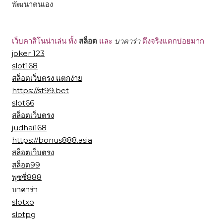
พัฒนาตนเอง
เว็บคาสิโนน่าเล่น ทั้ง
สล็อต
และ
บาคาร่า
ตึงจริงแตกบ่อยมาก
joker 123
slot168
สล็อตเว็บตรง แตกง่าย
https://st99.bet
slot66
สล็อตเว็บตรง
judhai168
https://bonus888.asia
สล็อตเว็บตรง
สล็อต99
พุซซี่888
บาคาร่า
slotxo
slotpg