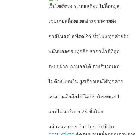
เว็บไซต์ตรง ระบบเสถียร ไม่ล็อกยูส
รวมเกมสล็อตแตกง่ายจากค่ายดัง
คาสิโนสดไลฟ์สด 24 ชั่วโมง ทุกค่ายดัง
พนันบอลครบทุกลีก ราคาน้ำดีที่สุด
ระบบฝาก-ถอนออโต้ รองรับวอเลท
ไม่ต้องโยกเงิน ยูสเดียวเล่นได้ทุกค่าย
เล่นผ่านมือถือได้ ไม่ต้องโหลดแอป
แอดไม่นบริการ 24 ชั่วโมง
สล็อตแตกง่าย ต้อง betflixtikto
betflixtikto
คัดสรรเกมสล็อตคุณภาพจากค