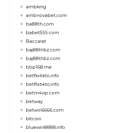
ambking
ambnovabet.com
ba88th.com
babet555.com
Baccarat
baj88thbz.com
baj88thbz.com
bbp168.me
betflixtikto.info
betflixtikto.info
betm4vip.com
betway
betwin6666.com
bitcoin
bluewin8888.info