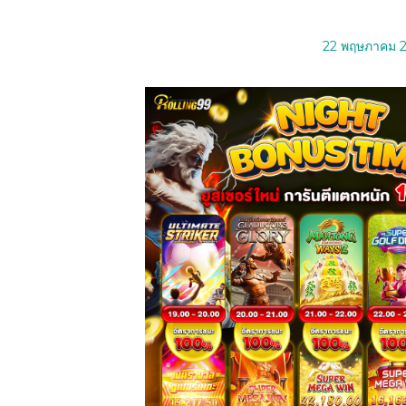
Posted
22 พฤษภาคม 
on