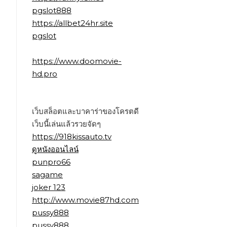
pgslot888
https://allbet24hr.site
pgslot
https://www.doomovie-
hd.pro
เว็บสล็อตและบาคาร่าของโครตดี
เว็บนี้เล่นแล้วรวยจัดๆ
https://918kissauto.tv
ดูหนังออนไลน์
punpro66
sagame
joker 123
http://www.movie87hd.com
pussy888
pussy888