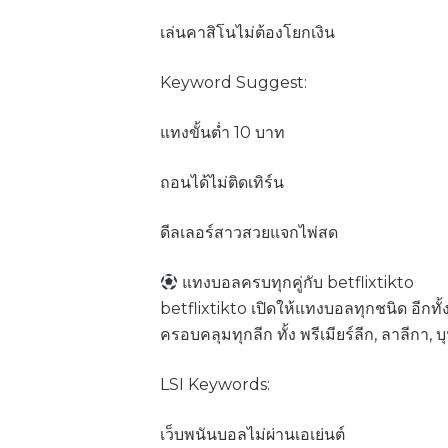
เล่นคาสิโนไม่ต้องโยกเงิน
Keyword Suggest:
แทงขั้นต่ำ 10 บาท
ถอนได้ไม่ติดเทิร์น
ดีลเลอร์สาวสวยแจกไพ่สด
แทงบอลครบทุกคู่กับ betflixtikto
betflixtikto เปิดให้แทงบอลทุกชนิด อีกทั
ครอบคลุมทุกลีก ทั้ง พรีเมียร์ลีก, ลาลีกา,
LSI Keywords:
เว็บพนันบอลไม่ผ่านเอเย่นต์