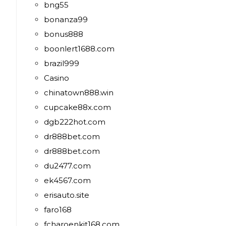
bng55
bonanza99
bonus888
boonlert1688.com
brazil999
Casino
chinatown888.win
cupcake88x.com
dgb222hot.com
dr888bet.com
dr888bet.com
du2477.com
ek4567.com
erisauto.site
faro168
fcharoenkit168.com