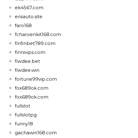
ek4567.com
erisauto.site
faro168
fcharoenkit168.com
finfinbet789.com
finnivips.com
fiwdee.bet
fiwdee.win
fortune99vip.com
fox689ok.com
fox689ok.com
fullslot
fullslotpg
funny18
gachawin168.com