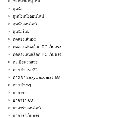
ชื่อหมวดหมู่ใหม่
ดูหนัง
ดูหนังหนังออนไลน์
ดูหนังออนไลน์
ดูหนังใหม่
ทดลองเล่นpg
ทดลองเล่นสล็อต PG เว็บตรง
ทดลองเล่นสล็อต PG เว็บตรง
ทะเบียนรถสวย
ทางเข้า live22
ทางเข้า Sexybaccarat168
ทางเข้าpg
บาคาร่า
บาคาร่า168
บาคาร่าออนไลน์
บาคาร่าเว็บตรง