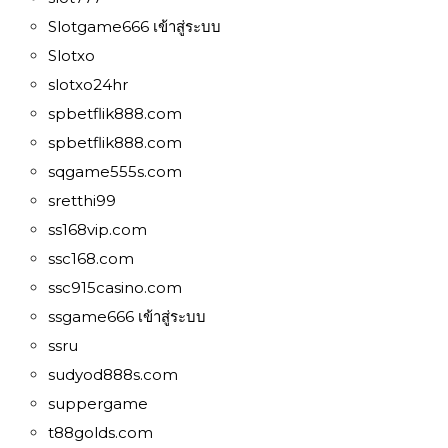
Slotgame666 เข้าสู่ระบบ
Slotxo
slotxo24hr
spbetflik888.com
spbetflik888.com
sqgame555s.com
sretthi99
ss168vip.com
ssc168.com
ssc915casino.com
ssgame666 เข้าสู่ระบบ
ssru
sudyod888s.com
suppergame
t88golds.com