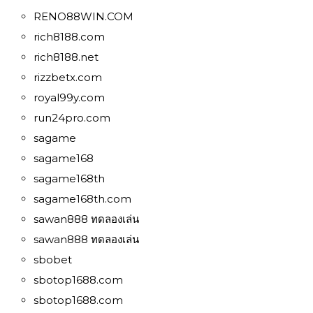
RENO88WIN.COM
rich8188.com
rich8188.net
rizzbetx.com
royal99y.com
run24pro.com
sagame
sagame168
sagame168th
sagame168th.com
sawan888 ทดลองเล่น
sawan888 ทดลองเล่น
sbobet
sbotop1688.com
sbotop1688.com