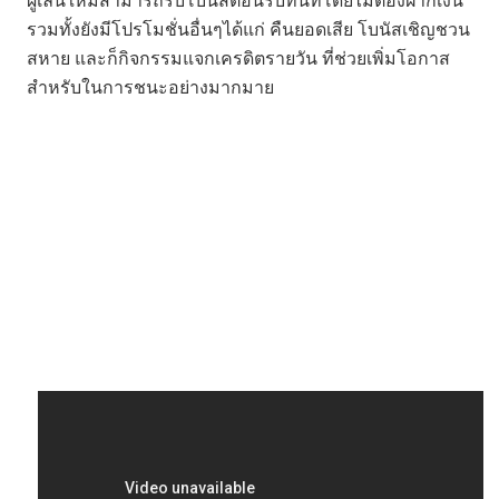
ผู้เล่นใหม่สามารถรับโบนัสต้อนรับทันทีโดยไม่ต้องฝากเงิน
รวมทั้งยังมีโปรโมชั่นอื่นๆได้แก่ คืนยอดเสีย โบนัสเชิญชวน
สหาย และก็กิจกรรมแจกเครดิตรายวัน ที่ช่วยเพิ่มโอกาส
สำหรับในการชนะอย่างมากมาย