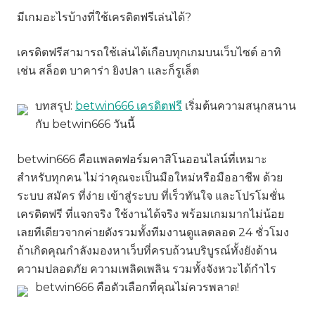
มีเกมอะไรบ้างที่ใช้เครดิตฟรีเล่นได้?
เครดิตฟรีสามารถใช้เล่นได้เกือบทุกเกมบนเว็บไซต์ อาทิ
เช่น สล็อต บาคาร่า ยิงปลา และก็รูเล็ต
บทสรุป:
betwin666 เครดิตฟรี
เริ่มต้นความสนุกสนาน
กับ betwin666 วันนี้
betwin666 คือแพลตฟอร์มคาสิโนออนไลน์ที่เหมาะ
สำหรับทุกคน ไม่ว่าคุณจะเป็นมือใหม่หรือมืออาชีพ ด้วย
ระบบ สมัคร ที่ง่าย เข้าสู่ระบบ ที่เร็วทันใจ และโปรโมชั่น
เครดิตฟรี ที่แจกจริง ใช้งานได้จริง พร้อมเกมมากไม่น้อย
เลยทีเดียวจากค่ายดังรวมทั้งทีมงานดูแลตลอด 24 ชั่วโมง
ถ้าเกิดคุณกำลังมองหาเว็บที่ครบถ้วนบริบูรณ์ทั้งยังด้าน
ความปลอดภัย ความเพลิดเพลิน รวมทั้งจังหวะได้กำไร
betwin666 คือตัวเลือกที่คุณไม่ควรพลาด!