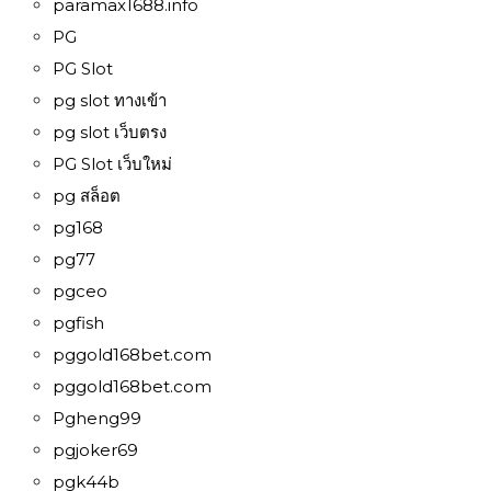
paramax1688.info
PG
PG Slot
pg slot ทางเข้า
pg slot เว็บตรง
PG Slot เว็บใหม่
pg สล็อต
pg168
pg77
pgceo
pgfish
pggold168bet.com
pggold168bet.com
Pgheng99
pgjoker69
pgk44b