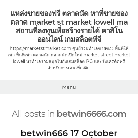
Skip
to
แหล่งขายของฟรี ตลาดนัด หาที่ขายของ
content
ตลาด market st market lowell ma
สถานที่ลงทุนเพื่อสร้างรายได้ คาสิโน
ออนไลน์ เกมสล็อตพีจี
https://marketstmarket.com ศูนย์รวมทำเลขายของ พื้นที่ให้
เช่า พื้นที่เช่า ตลาดนัด ตลาดนัดเปิดใหม่ market street market
lowell หาทำเลร่วมสนุกไปกับเกมสล็อต PG และรับเครดิตฟรี
สำหรับการเล่นเพิ่มเติม!
Menu
All posts in
betwin6666.com
betwin666 17 October