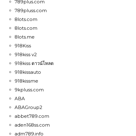
789plus.com
789pluss.com
8lots.com
8lots.com
8lots.me
918Kiss
918kiss v2
918kiss ดาวน์โหลด
918kissauto
918kissme
9kpluss.com
ABA
ABAGroup2
abbet789.com
aden168ss.com
adm789.info