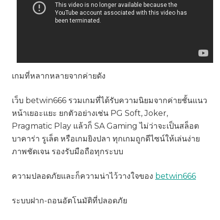
เกมที่หลากหลายจากค่ายดัง
เว็บ betwin666 รวมเกมที่ได้รับความนิยมจากค่ายชั้นแนว
หน้าเยอะแยะ ยกตัวอย่างเช่น PG Soft, Joker,
Pragmatic Play แล้วก็ SA Gaming ไม่ว่าจะเป็นสล็อต
บาคาร่า รูเล็ต หรือเกมยิงปลา ทุกเกมถูกดีไซน์ให้เล่นง่าย
ภาพชัดเจน รองรับมือถือทุกระบบ
ความปลอดภัยและก็ความน่าไว้วางใจของ
betwin666
ระบบฝาก-ถอนอัตโนมัติที่ปลอดภัย