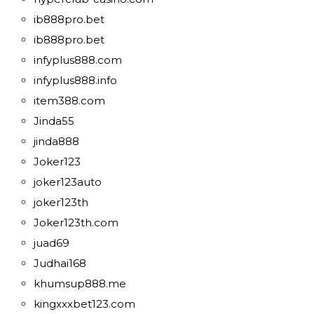
ib888pro.bet
ib888pro.bet
infyplus888.com
infyplus888.info
item388.com
Jinda55
jinda888
Joker123
joker123auto
joker123th
Joker123th.com
juad69
Judhai168
khumsup888.me
kingxxxbet123.com