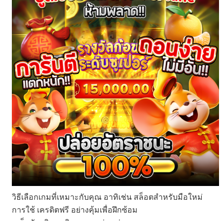
วิธีเลือกเกมที่เหมาะกับคุณ อาทิเช่น สล็อตสำหรับมือใหม่
การใช้ เครดิตฟรี อย่างคุ้มเพื่อฝึกซ้อม