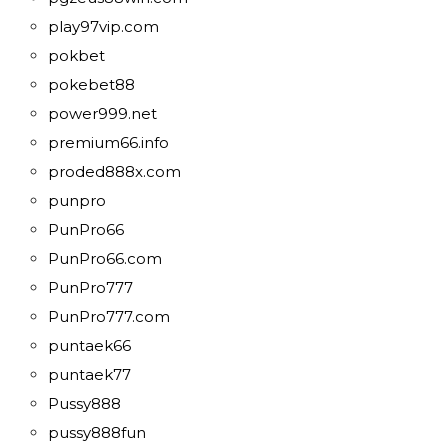
play97vip.com
pokbet
pokebet88
power999.net
premium66.info
proded888x.com
punpro
PunPro66
PunPro66.com
PunPro777
PunPro777.com
puntaek66
puntaek77
Pussy888
pussy888fun