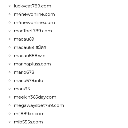
luckycat789.com
m4newonline.com
m4newonline.com
mac1bet789.com
macau69
macau69 สมัคร
macau888.win
marinapluss.com
mario678
mario678.info
mars95
meekin365day.com
megawaysbet789.com
mfj889xx.com
mib555s.com