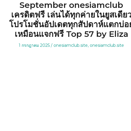
September onesiamclub
เครดิตฟรี เล่นได้ทุกค่ายในยูสเดีย
โปรโมชั่นอัปเดตทุกสัปดาห์แตกบ่อ
เหมือนแจกฟรี Top 57 by Eliza
Posted
Posted
1 กรกฎาคม 2025
onesiamclub.site
,
onesiamclub.site
on
in