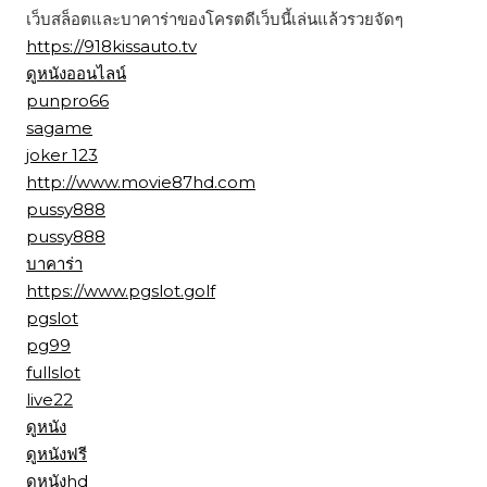
เว็บสล็อตและบาคาร่าของโครตดีเว็บนี้เล่นแล้วรวยจัดๆ
https://918kissauto.tv
ดูหนังออนไลน์
punpro66
sagame
joker 123
http://www.movie87hd.com
pussy888
pussy888
บาคาร่า
https://www.pgslot.golf
pgslot
pg99
fullslot
live22
ดูหนัง
ดูหนังฟรี
ดูหนังhd