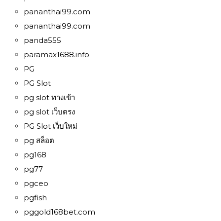
pananthai99.com
pananthai99.com
panda555
paramax1688.info
PG
PG Slot
pg slot ทางเข้า
pg slot เว็บตรง
PG Slot เว็บใหม่
pg สล็อต
pg168
pg77
pgceo
pgfish
pggold168bet.com