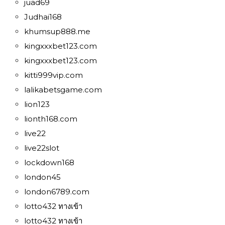
juad69
Judhai168
khumsup888.me
kingxxxbet123.com
kingxxxbet123.com
kitti999vip.com
lalikabetsgame.com
lion123
lionth168.com
live22
live22slot
lockdown168
london45
london6789.com
lotto432 ทางเข้า
lotto432 ทางเข้า