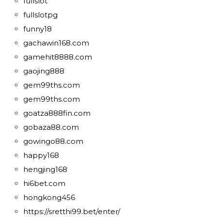
fullslot
fullslotpg
funny18
gachawin168.com
gamehit8888.com
gaojing888
gem99ths.com
gem99ths.com
goatza888fin.com
gobaza88.com
gowingo88.com
happy168
hengjing168
hi6bet.com
hongkong456
https://sretthi99.bet/enter/