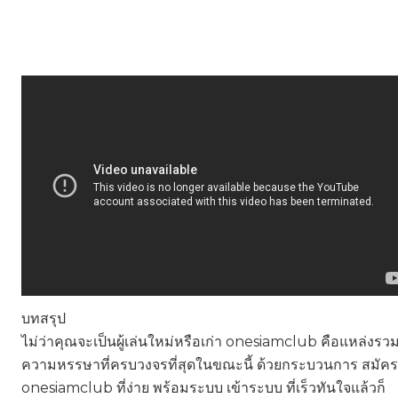
บทสรุป
ไม่ว่าคุณจะเป็นผู้เล่นใหม่หรือเก่า onesiamclub คือแหล่งรว
ความหรรษาที่ครบวงจรที่สุดในขณะนี้ ด้วยกระบวนการ สมัคร
onesiamclub ที่ง่าย พร้อมระบบ เข้าระบบ ที่เร็วทันใจแล้วก็