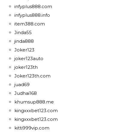
infyplus888.com
infyplus888.info
item388.com
Jinda55
jinda888
Joker123
joker123auto
joker123th
Joker123th.com
juad69
Judhai168
khumsup888.me
kingxxxbet123.com
kingxxxbet123.com
kitti999vip.com