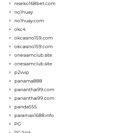
niseko168bet.com
no1huay
no1huay.com
okc4
okcasino159.com
okcasino159.com
onesiamclub.site
onesiamclub.site
p2vvip
panama888
pananthai99.com
pananthai99.com
panda555
paramax1688.info
PG
PG Slot