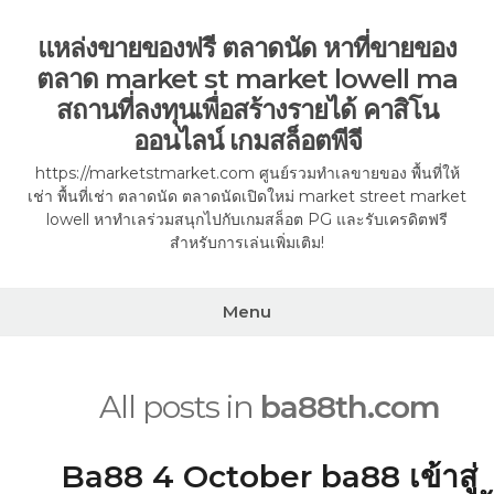
Skip
to
แหล่งขายของฟรี ตลาดนัด หาที่ขายของ
content
ตลาด market st market lowell ma
สถานที่ลงทุนเพื่อสร้างรายได้ คาสิโน
ออนไลน์ เกมสล็อตพีจี
https://marketstmarket.com ศูนย์รวมทำเลขายของ พื้นที่ให้
เช่า พื้นที่เช่า ตลาดนัด ตลาดนัดเปิดใหม่ market street market
lowell หาทำเลร่วมสนุกไปกับเกมสล็อต PG และรับเครดิตฟรี
สำหรับการเล่นเพิ่มเติม!
Menu
All posts in
ba88th.com
Ba88 4 October ba88 เข้าสู่