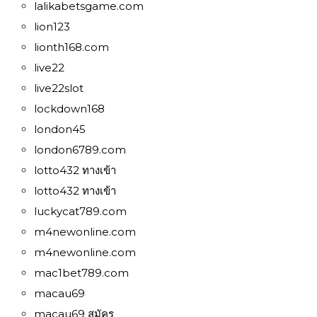
lalikabetsgame.com
lion123
lionth168.com
live22
live22slot
lockdown168
london45
london6789.com
lotto432 ทางเข้า
lotto432 ทางเข้า
luckycat789.com
m4newonline.com
m4newonline.com
mac1bet789.com
macau69
macau69 สมัคร