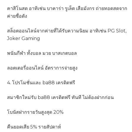
คาสิโนสด อาทิเช่น บาคาร่า รูเล็ต เสือมังกร ถ่ายทอดสดจาก
ค่ายชื่อดัง
สล็อตออนไลน์จากค่ายที่ได้รับความนิยม อาทิเช่น PG Slot,
Joker Gaming
พนันกีฬา ทั้งบอล มวย บาสเกตบอล
ลอตเตอรี่ออนไลน์ อัตราการจ่ายสูง
4. โปรโมชั่นและ ba88 เครดิตฟรี
สมาชิกใหม่รับ ba88 เครดิตฟรี ทันที ไม่ต้องฝากก่อน
โบนัสฝากรายวันสูงสุด 20%
คืนยอดเสีย 5% รายสัปดาห์