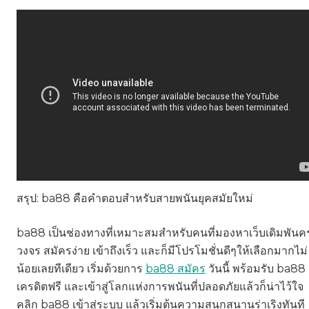
สรุป: ba88 คือคำตอบสำหรับสายพนันยุคสมัยใหม่
ba88 เป็นช่องทางที่เหมาะสมสำหรับคนที่มองหาเว็บเดิมพันค
วงจร สมัครง่าย เข้าถึงเร็ว และก็มีโปรโมชั่นดีๆให้เลือกมากไม่
น้อยเลยทีเดียว เริ่มด้วยการ
ba88 สมัคร
วันนี้ พร้อมรับ ba88
เครดิตฟรี และเข้าสู่โลกแห่งการพนันที่ปลอดภัยแล้วก็น่าไว้ใจ
คลิก ba88 เข้าสู่ระบบ แล้วเริ่มต้นความสนุกสนานร่าเริงทันที