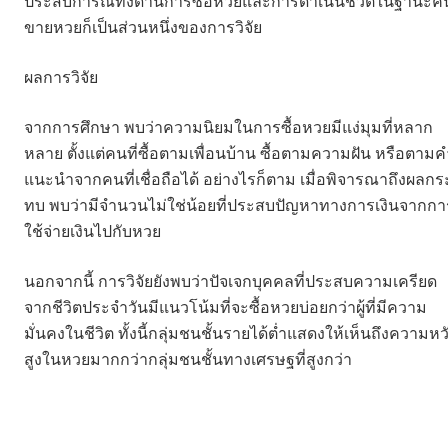
ประสบการณ์ทั้งด้านการซื้อหวยและการดำเนินชีวิตในฐานะค
ขายหวยก็เป็นส่วนหนึ่งของการวิจัย
ผลการวิจัย
จากการศึกษา พบว่าความนิยมในการซื้อหวยมีแง่มุมที่หลาก
หลาย ตั้งแต่คนที่ซื้อตามเพื่อนบ้าน ซื้อตามความฝัน หรือตามค
แนะนำจากคนที่เชื่อถือได้ อย่างไรก็ตาม เมื่อพิจารณาถึงผลกร
ทบ พบว่ามีจำนวนไม่ใช่น้อยที่ประสบปัญหาทางการเงินจากกา
ใช้จ่ายเงินไปกับหวย
นอกจากนี้ การวิจัยยังพบว่าปัจเจกบุคคลที่ประสบความเครียด
จากชีวิตประจำวันมีแนวโน้มที่จะซื้อหวยบ่อยกว่าผู้ที่มีความ
มั่นคงในชีวิต ทั้งนี้กลุ่มชนชั้นรายได้ต่ำแสดงให้เห็นถึงความหว
สูงในหวยมากกว่ากลุ่มชนชั้นทางเศรษฐที่สูงกว่า