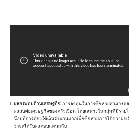
ผลกระทบด้านเศรษฐกิจ
: การลงทุนในการซื้อหวยสามารถส
ผลลบต่อเศรษฐกิจของครัวเรือน โดยเฉพาะในกลุ่มที่มีรายไ
น้อยที่อาจต้องใช้เงินจำนวนมากเพื่อซื้อหวยภายใต้ความหว
ว่าจะได้รับผลตอบแทนกลับ