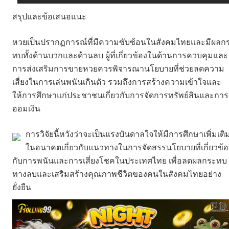
สรุปและข้อเสนอแนะ
หวยเป็นปรากฏการณ์ที่มีความซับซ้อนในสังคมไทยและมีผลก
ทบทั้งด้านบวกและด้านลบ ผู้ที่เกี่ยวข้องในด้านการควบคุมและ
การส่งเสริมการขายหวยควรพิจารณานโยบายที่ช่วยลดความ
เสี่ยงในการเล่นพนันเกินตัว รวมถึงการสร้างความเข้าใจและ
ให้การศึกษาแก่ประชาชนเกี่ยวกับการจัดการทรัพย์สินและการ
ออมเงิน
การวิจัยนี้หวังว่าจะเป็นแรงบันดาลใจให้มีการศึกษาเพิ่มเติ
ในอนาคตเกี่ยวกับแนวทางในการจัดสรรนโยบายที่เกี่ยวข้อ
กับการพนันและการเสี่ยงโชคในประเทศไทย เพื่อลดผลกระทบ
ทางลบและเสริมสร้างคุณภาพชีวิตของคนในสังคมไทยอย่าง
ยั่งยืน