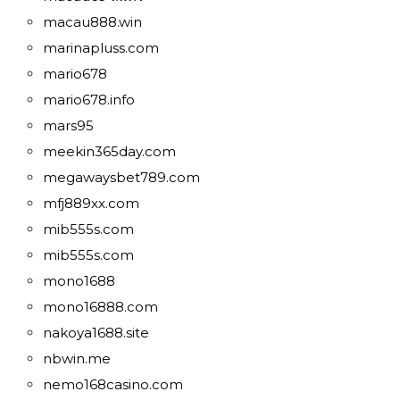
macau888.win
marinapluss.com
mario678
mario678.info
mars95
meekin365day.com
megawaysbet789.com
mfj889xx.com
mib555s.com
mib555s.com
mono1688
mono16888.com
nakoya1688.site
nbwin.me
nemo168casino.com