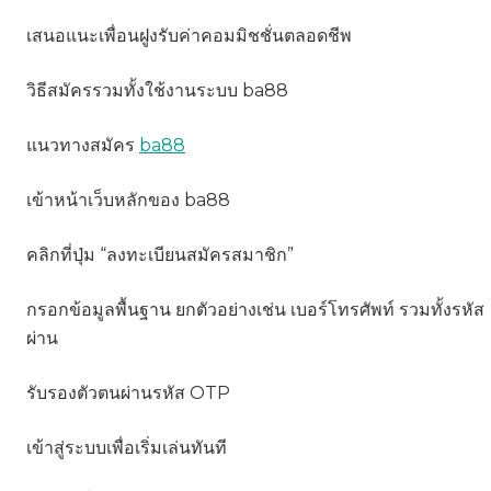
เสนอแนะเพื่อนฝูงรับค่าคอมมิชชั่นตลอดชีพ
วิธีสมัครรวมทั้งใช้งานระบบ ba88
แนวทางสมัคร
ba88
เข้าหน้าเว็บหลักของ ba88
คลิกที่ปุ่ม “ลงทะเบียนสมัครสมาชิก”
กรอกข้อมูลพื้นฐาน ยกตัวอย่างเช่น เบอร์โทรศัพท์ รวมทั้งรหัส
ผ่าน
รับรองตัวตนผ่านรหัส OTP
เข้าสู่ระบบเพื่อเริ่มเล่นทันที