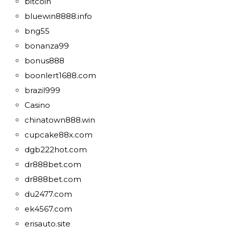
bitcoin
bluewin8888.info
bng55
bonanza99
bonus888
boonlert1688.com
brazil999
Casino
chinatown888.win
cupcake88x.com
dgb222hot.com
dr888bet.com
dr888bet.com
du2477.com
ek4567.com
erisauto.site