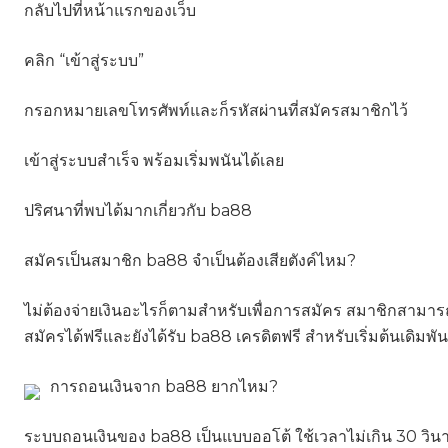
กลับไปที่หน้าแรกของเว็บ
คลิก “เข้าสู่ระบบ”
กรอกหมายเลขโทรศัพท์และก็รหัสผ่านที่สมัครสมาชิกไว้
เข้าสู่ระบบสำเร็จ พร้อมเริ่มพนันได้เลย
ปริศนาที่พบได้มากเกี่ยวกับ ba88
สมัครเป็นสมาชิก ba88 จำเป็นต้องเสียตังค์ไหม?
ไม่ต้องจ่ายเงินอะไรก็ตามสำหรับเพื่อการสมัคร สมาชิกสามาร
สมัครได้ฟรีและยังได้รับ ba88 เครดิตฟรี สำหรับเริ่มต้นเดิมพัน
การถอนเงินจาก ba88 ยากไหม?
ระบบถอนเงินของ ba88 เป็นแบบออโต้ ใช้เวลาไม่เกิน 30 วินา