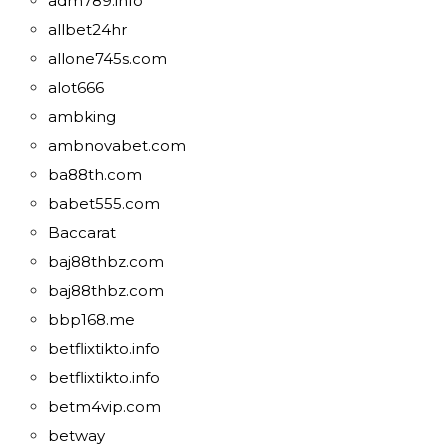
adm789.info
allbet24hr
allone745s.com
alot666
ambking
ambnovabet.com
ba88th.com
babet555.com
Baccarat
baj88thbz.com
baj88thbz.com
bbp168.me
betflixtikto.info
betflixtikto.info
betm4vip.com
betway