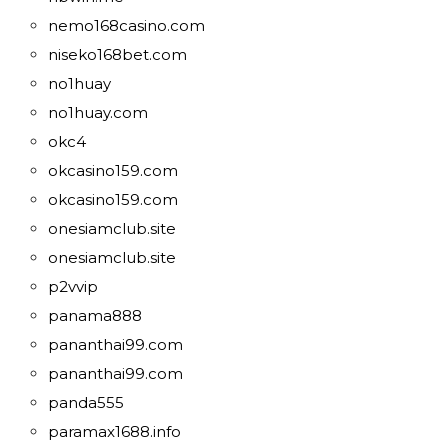
nemo168casino.com
niseko168bet.com
no1huay
no1huay.com
okc4
okcasino159.com
okcasino159.com
onesiamclub.site
onesiamclub.site
p2vvip
panama888
pananthai99.com
pananthai99.com
panda555
paramax1688.info