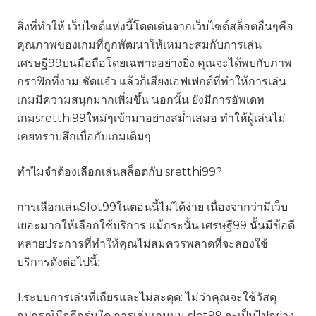
สิ่งที่ทำให้ เว็บไซต์แห่งนี้โดดเด่นจากเว็บไซต์สล็อตอื่นๆคือ
คุณภาพของเกมที่ถูกพัฒนาให้เหมาะสมกับการเล่น
เศรษฐี99บนมือถือโดยเฉพาะอย่างยิ่ง คุณจะได้พบกับภาพ
กราฟิกที่งาม ชัดแจ๋ว แล้วก็เสียงเอฟเฟกต์ที่ทำให้การเล่น
เกมมีความสนุกมากเพิ่มขึ้น นอกนั้น ยังมีการอัพเดท
เกมsretthi99ใหม่ๆเข้ามาอย่างสม่ำเสมอ ทำให้ผู้เล่นไม่
เคยทราบสึกเบื่อกับเกมเดิมๆ
ทำไมจำต้องเลือกเล่นสล็อตกับ sretthi99?
การเลือกเล่นSlot99ในตอนนี้ไม่ได้ง่าย เนื่องจากว่ามีเว็บ
เยอะมากให้เลือกใช้บริการ แม้กระนั้น เศรษฐี99 นั้นมีข้อดี
หลายประการที่ทำให้คุณไม่สมควรพลาดที่จะลองใช้
บริการดังต่อไปนี้:
1.ระบบการเล่นที่เถียรและไม่สะดุด: ไม่ว่าคุณจะใช้วัสดุ
อุปกรณ์มือถือรุ่นใด การเล่นเกมบน slot99 จะเป็นไปอย่าง