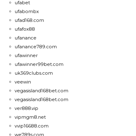
ufabet
ufabombx
ufad168.com
ufafox88
ufanance
ufanance789.com
ufawinner
ufawinner99bet.com
uk369clubs.com
veewin
vegasisland168bet.com
vegasisland168bet.com
ver888.vip
vipmgm8.net
vvip16688.com
we789s.com