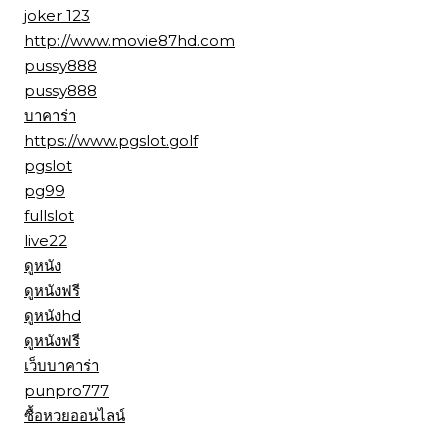
joker 123
http://www.movie87hd.com
pussy888
pussy888
บาคาร่า
https://www.pgslot.golf
pgslot
pg99
fullslot
live22
ดูหนัง
ดูหนังฟรี
ดูหนังhd
ดูหนังฟรี
เว็บบาคาร่า
punpro777
ซื้อหวยออนไลน์