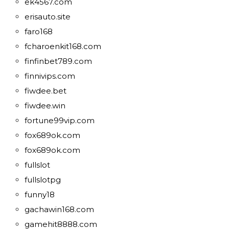
ek4567.com
erisauto.site
faro168
fcharoenkit168.com
finfinbet789.com
finnivips.com
fiwdee.bet
fiwdee.win
fortune99vip.com
fox689ok.com
fox689ok.com
fullslot
fullslotpg
funny18
gachawin168.com
gamehit8888.com