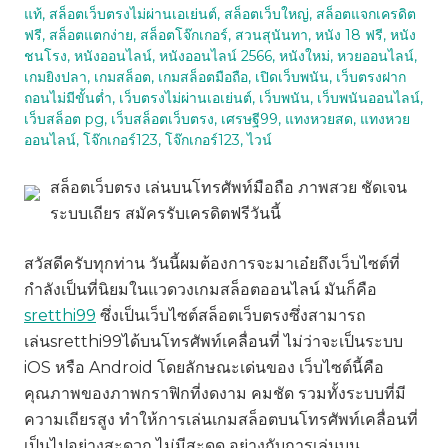
on
in
แท้
,
สล็อตเว็บตรงไม่ผ่านเอเย่นต์
,
สล็อตเว็บใหญ่
,
สล็อตแจกเครดิต
ฟรี
,
สล็อตแตกง่าย
,
สล็อตโจ๊กเกอร์
,
สวนสุนันทา
,
หนัง 18 ฟรี
,
หนัง
ชนโรง
,
หนังออนไลน์
,
หนังออนไลน์ 2566
,
หนังใหม่
,
หวยออนไลน์
,
เกมยิงปลา
,
เกมสล็อต
,
เกมสล็อตมือถือ
,
เปิดเว็บพนัน
,
เว็บตรงฝาก
ถอนไม่มีขั้นต่ำ
,
เว็บตรงไม่ผ่านเอเย่นต์
,
เว็บพนัน
,
เว็บพนันออนไลน์
,
เว็บสล็อต pg
,
เว็บสล็อตเว็บตรง
,
เศรษฐี99
,
แทงหวยสด
,
แทงหวย
ออนไลน์
,
โจ๊กเกอร์123
,
โจ๊กเกอร์123
,
ไวน์
สล็อตเว็บตรง เล่นบนโทรศัพท์มือถือ ภาพสวย ชัดเจน
ระบบเถียร สมัครรับเครดิตฟรีวันนี้
สวัสดีครับทุกท่าน วันนี้ผมต้องการจะมาเอ๋ยถึงเว็บไซต์ที่
กำลังเป็นที่นิยมในแวดวงเกมสล็อตออนไลน์ มันก็คือ
sretthi99
ซึ่งเป็นเว็บไซต์สล็อตเว็บตรงซึ่งสามารถ
เล่นsretthi99ได้บนโทรศัพท์เคลื่อนที่ ไม่ว่าจะเป็นระบบ
iOS หรือ Android โดยลักษณะเด่นของ เว็บไซต์นี้คือ
คุณภาพของภาพกราฟิกที่งดงาม คมชัด รวมทั้งระบบที่มี
ความเถียรสูง ทำให้การเล่นเกมสล็อตบนโทรศัพท์เคลื่อนที่
เป็นไปอย่างสะดวก ไม่มีสะดุด อย่างกับการเล่นบน