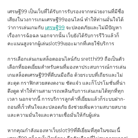
เศรษฐี99 เป็นเว็บที่ได้รับการรับรองจากหน่วยงานที่มีชื่อ
เสียงในวงการเกมเศรษฐี99ออนไลน์ ทำให้ท่านมั่นใจได้
ว่าการเล่นเกมกับ
เศรษฐี99
จะปลอดภัยและไม่มีปัญหา
เรื่องการฉ้อฉล นอกจากนั้น เว็บยังได้รับการรีวิวแล้วก็
คะแนนสูงจากผู้เล่นslot99เยอะมากที่เคยใช้บริการ
การเลือกเล่นเกมสล็อตออนไลน์กับ sretthi99 ถือเป็นตัว
เลือกที่ยอดเยี่ยมสำหรับคนที่มองหาประสบการณ์การเล่น
เกมสล็อตเศรษฐี99ที่ดีบนมือถือ ด้วยระบบที่เถียรและไม่
สะดุด กราฟิกสวยสดงดงาม ชัดแจ๋ว และก็โปรโมชั่นที่น่า
ดึงดูด ทำให้ท่านสามารถเพลินกับการเล่นเกมได้ทุกที่ทุก
เวลา นอกจากนี้ การบริการลูกค้าที่เยี่ยมแล้วก็ระบบฝาก-
ถอนที่เร็วทันใจและปลอดภัย ยังช่วยเพิ่มความสบายสบาย
และความมั่นใจและความเชื่อมั่นให้กับผู้เล่น
หากคุณกำลังมองหาเว็บslot99ที่ดีเยี่ยมที่สุดในขณะนี้