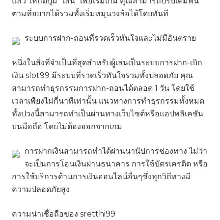
แล้ว ให้กดปุ่ม “เล่น” เพื่อเริ่มเกม คุณสามารถปรับเดิมพัน
ตามที่อยากได้รวมทั้งเริ่มหมุนวงล้อได้โดยทันที
ระบบการฝาก-ถอนที่รวดเร็วทันใจและไม่มีอันตราย
หนึ่งในสิ่งที่จำเป็นที่สุดสำหรับผู้เล่นเป็นระบบการฝาก-เบิก
เงิน slot99 มีระบบที่รวดเร็วทันใจรวมทั้งปลอดภัย คุณ
สามารถทำธุรกรรมการฝาก-ถอนได้ตลอด 1 วัน โดยใช้
เวลาเพียงไม่กี่นาทีเท่านั้น แนวทางการทำธุรกรรมทั้งหมด
ทั้งปวงนี้สามารถทำเป็นผ่านทางเว็บไซต์หรือแอปพลิเคชัน
บนมือถือ โดยไม่ต้องออกจากเกม
การฝากเงินสามารถทำได้ผ่านนานัปการช่องทาง ไม่ว่า
จะเป็นการโอนเงินผ่านธนาคาร การใช้บัตรเครดิต หรือ
การใช้บริการด้านการเงินออนไลน์อื่นๆซึ่งทุกวิถีทางมี
ความปลอดภัยสูง
ความน่าเชื่อถือของ sretthi99