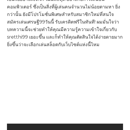
คอมพิวเตอร์ ซึ่งเป็นสิ่งที่ผู้เล่นคนจำนวนไม่น้อยตามหา ยิ่ง
กว่านั้น ยังมีโปรโมชั่นพิเศษสำหรับสมาชิกใหม่ที่สนใจ
สมัครเล่นเศรษฐี99วันนี้ รับเครดิตฟรีในทันที! ผมมั่นใจว่า
บทความนี้จะช่วยทำให้คุณมีความรู้ความเข้าใจเกี่ยวกับ
sretthi99 เยอะขึ้น และก็ทำให้คุณตัดสินใจได้ง่ายดายมาก
ยิ่งขึ้นว่าจะเลือกเล่นสล็อตกับเว็บไซต์แห่งนี้ไหม