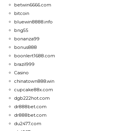
betwin6666.com
bitcoin
bluewin8888.info
bng55
bonanza99
bonus888
boonlert1688.com
brazil999
Casino
chinatown888.win
cupcake88x.com
dgb222hot.com
dr888bet.com
dr888bet.com
du2477.com