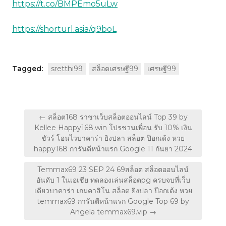
https://t.co/BMPEmo5uLw
https://shorturl.asia/q9boL
Tagged:
sretthi99
สล็อตเศรษฐี99
เศรษฐี99
แนะแนว
← สล็อต168 ราชาเว็บสล็อตออนไลน์ Top 39 by
เรื่อง
Kellee Happy168.win โปรชวนเพื่อน รับ 10% เงิน
ชัวร์ โอนไวบาคาร่า ยิงปลา สล็อต ป๊อกเด้ง หวย
happy168 การันตีหน้าแรก Google 11 กันยา 2024
Temmax69 23 SEP 24 69สล็อต สล็อตออนไลน์
อันดับ 1 ในเอเชีย ทดลองเล่นสล็อตpg ครบจบที่เว็บ
เดียวบาคาร่า เกมคาสิโน สล็อต ยิงปลา ป๊อกเด้ง หวย
temmax69 การันตีหน้าแรก Google Top 69 by
Angela temmax69.vip →