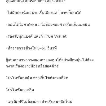
คุณลักษณะเด่นระบบการคลังเว็บตรง
• ไม่มีอย่างน้อย: ฝากเริ่มเพียงแค่ 1 บาท ก็เล่นได้
• ถอนได้ไม่จำกัดรอบ: ไม่ต้องคอยคิวหรือแจ้งแอดมิน
• รองรับทุกแบงค์ และก็ True Wallet
• ทำรายการข้างใน 5–30 วินาที
ผู้เล่นสามารถวางแผนการลงทุนได้อย่างยืดหยุ่น ไม่ต้อง
กังวลเรื่องอย่างน้อยหรือยอดค้าง
โปรโมชั่นสุดคุ้ม จากเว็บไซต์ตรงสล็อต
โปรโมชั่นยอดฮิต
• เครดิตฟรีไม่ต้องฝาก สำหรับสมาชิกใหม่