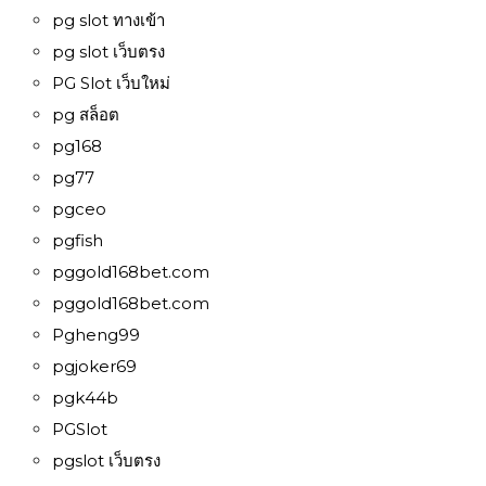
pg slot ทางเข้า
pg slot เว็บตรง
PG Slot เว็บใหม่
pg สล็อต
pg168
pg77
pgceo
pgfish
pggold168bet.com
pggold168bet.com
Pgheng99
pgjoker69
pgk44b
PGSlot
pgslot เว็บตรง