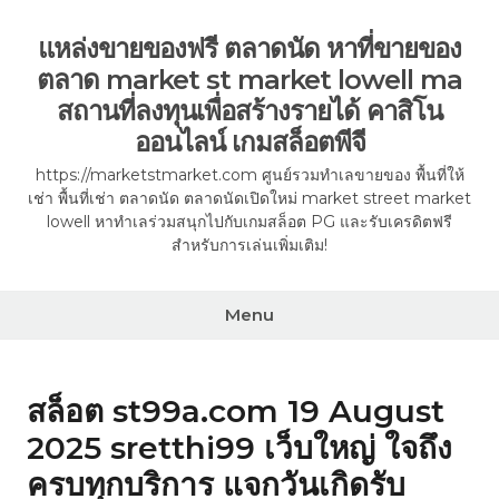
Skip
to
แหล่งขายของฟรี ตลาดนัด หาที่ขายของ
content
ตลาด market st market lowell ma
สถานที่ลงทุนเพื่อสร้างรายได้ คาสิโน
ออนไลน์ เกมสล็อตพีจี
https://marketstmarket.com ศูนย์รวมทำเลขายของ พื้นที่ให้
เช่า พื้นที่เช่า ตลาดนัด ตลาดนัดเปิดใหม่ market street market
lowell หาทำเลร่วมสนุกไปกับเกมสล็อต PG และรับเครดิตฟรี
สำหรับการเล่นเพิ่มเติม!
Menu
สล็อต st99a.com 19 August
2025 sretthi99 เว็บใหญ่ ใจถึง
ครบทุกบริการ แจกวันเกิดรับ