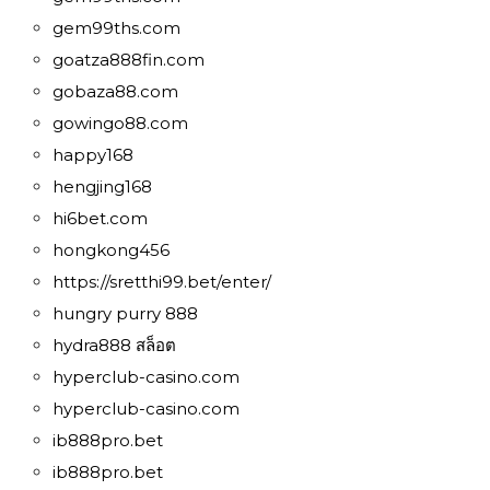
gem99ths.com
goatza888fin.com
gobaza88.com
gowingo88.com
happy168
hengjing168
hi6bet.com
hongkong456
https://sretthi99.bet/enter/
hungry purry 888
hydra888 สล็อต
hyperclub-casino.com
hyperclub-casino.com
ib888pro.bet
ib888pro.bet