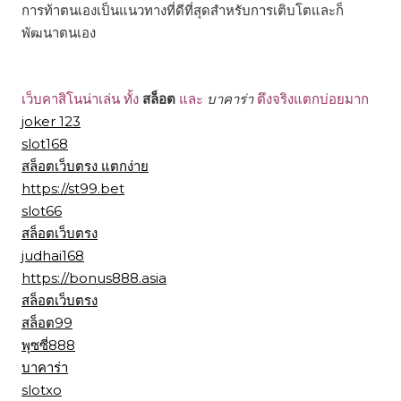
การท้าตนเองเป็นแนวทางที่ดีที่สุดสำหรับการเติบโตและก็
พัฒนาตนเอง
เว็บคาสิโนน่าเล่น ทั้ง
สล็อต
และ
บาคาร่า
ตึงจริงแตกบ่อยมาก
joker 123
slot168
สล็อตเว็บตรง แตกง่าย
https://st99.bet
slot66
สล็อตเว็บตรง
judhai168
https://bonus888.asia
สล็อตเว็บตรง
สล็อต99
พุซซี่888
บาคาร่า
slotxo