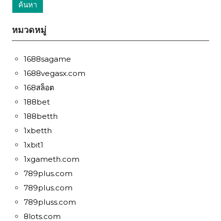
หมวดหมู่
1688sagame
1688vegasx.com
168สล็อต
188bet
188betth
1xbetth
1xbit1
1xgameth.com
789plus.com
789plus.com
789pluss.com
8lots.com