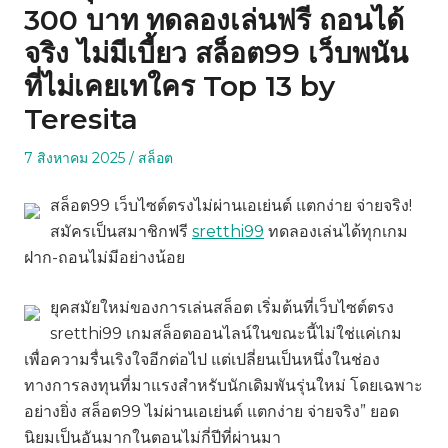
300 บาท ทดลองเล่นฟรี ถอนได้
จริง ไม่มีเบี้ยว สล็อต99 เว็บพนัน
ที่ไม่เคยเทใคร Top 13 by
Teresita
Posted
Posted
7 สิงหาคม 2025
สล็อต
on
in
สล็อต99 เว็บไซต์ตรงไม่ผ่านเอเย่นต์ แตกง่าย จ่ายจริง!
สมัครเป็นสมาชิกฟรี
sretthi99
ทดลองเล่นได้ทุกเกม
ฝาก-ถอนไม่มีอย่างน้อย
ยุคสมัยใหม่ของการเล่นสล็อต เริ่มต้นที่เว็บไซต์ตรง
sretthi99 เกมสล็อตออนไลน์ในขณะนี้ไม่ใช่แค่เกม
เพื่อความรื่นเริงใจอีกต่อไป แต่เปลี่ยนเป็นหนึ่งในช่อง
ทางการลงทุนที่มาแรงสำหรับนักเดิมพันรุ่นใหม่ โดยเฉพาะ
อย่างยิ่ง สล็อต99 ไม่ผ่านเอเย่นต์ แตกง่าย จ่ายจริง” ยอด
นิยมเป็นอันมากในตอนไม่กี่ปีที่ผ่านมา