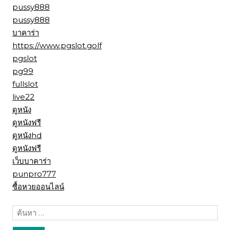
pussy888
pussy888
บาคาร่า
https://www.pgslot.golf
pgslot
pg99
fullslot
live22
ดูหนัง
ดูหนังฟรี
ดูหนังhd
ดูหนังฟรี
เว็บบาคาร่า
punpro777
ซื้อหวยออนไลน์
ค้นหา
สำหรับ: