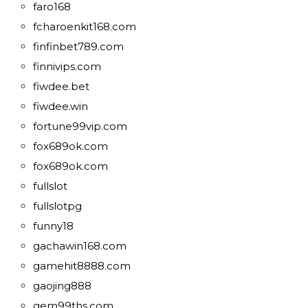
faro168
fcharoenkit168.com
finfinbet789.com
finnivips.com
fiwdee.bet
fiwdee.win
fortune99vip.com
fox689ok.com
fox689ok.com
fullslot
fullslotpg
funny18
gachawin168.com
gamehit8888.com
gaojing888
gem99ths.com