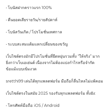
• โบนัสฝากคราวแรก 100%
• คืนยอดเสียรายวัน/รายสัปดาห์
• โบนัสวันเกิด / โปรโมชั่นเทศกาล
• ระบบสะสมแต้มแลกเปลี่ยนของขวัญ
เว็บไซต์ตรงมักมีโปรโมชั่นที่ยืดหยุ่นรวมทั้ง “ให้จริง” มาก
ยิ่งกว่าเว็บเอเย่นต์ เนื่องจากไม่ต้องแบ่งกำไรหรือจำกัด
ข้อแม้แบบเข้มงวด
sretthi99 เล่นได้ทุกแพลตฟอร์ม มือถือก็ลื่นไหลไม่แพ้คอม
เว็บไซต์ตรงในสมัย 2025 รองรับทุกแพลตฟอร์ม ทั้งยัง:
• โทรศัพท์มือถือ: iOS / Android