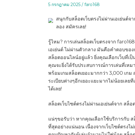
Posted
Posted
5 กรกฎาคม 2025
faro168
on
in
สนุกกับสล็อตเว็บตรงไม่ผ่านเอเย่นต์จา
ลอง สมัครเลย!
รู้ไหม? การเล่นสล็อตเว็บตรงจาก faro168 
เอเย่นต์ ไม่ผ่านตัวกลาง มันคือคำตอบของกา
สล็อตออนไลน์อยู่แล้ว ยิ่งคุณเลือกเว็บที่เ
คุณจะยิ่งได้รับประสบการณ์การเล่นที่เห
พร้อมเกมสล็อตเยอะมากกว่า 3,000 เกม สนุ
ระเบียบต่างๆอีกเยอะแยะมากไม่น้อยเลยทีเด
ได้เลย!
สล็อตเว็บไซต์ตรงไม่ผ่านเอเย่นต์จาก สล็อ
แน่ๆขอรับว่า หากคุณเลือกใช้บริการกับ สล็อ
ที่สุดอย่างแน่นอน เนื่องจากเว็บไซต์ตรงไม่ผ
ตอบปัญหากับผู้เล่นจำนวนไม่ใช่น้อย สล็อ