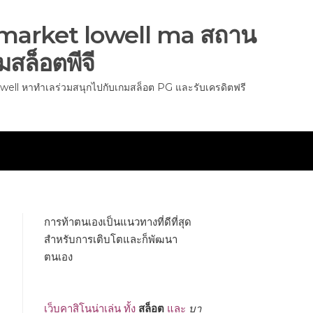
 market lowell ma สถาน
มสล็อตพีจี
lowell หาทำเลร่วมสนุกไปกับเกมสล็อต PG และรับเครดิตฟรี
การท้าตนเองเป็นแนวทางที่ดีที่สุด
สำหรับการเติบโตและก็พัฒนา
ตนเอง
เว็บคาสิโนน่าเล่น ทั้ง
สล็อต
และ
บา