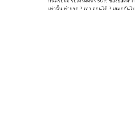
กันครับผม รับเครดิตฟรี 50% ของยอดฝากกั
เท่านั้น ทำยอด 3 เท่า ถอนได้ 3 เสมอกันไ