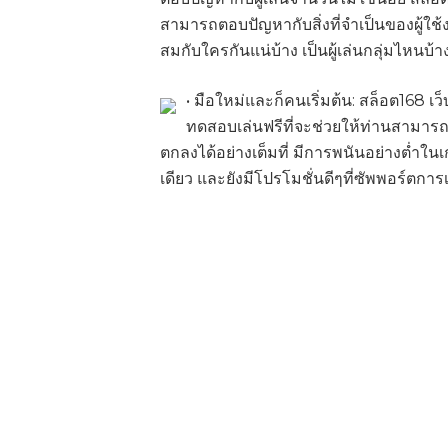
สามารถตอบปัญหากับสิ่งที่จำเป็นของผู้ใช้ง
สมกับใครกันแน่บ้าง เป็นผู้เล่นกลุ่มไหนบ
• มือใหม่และก็คนเริ่มต้น: สล็อต168 เ
ทดสอบเล่นฟรีที่จะช่วยให้ท่านสามารถท
ตกลงได้อย่างเต็มที่ มีการพนันอย่างต่ำใน
เดียว และยังมีโปรโมชั่นดีๆที่ซัพพอร์ตกา