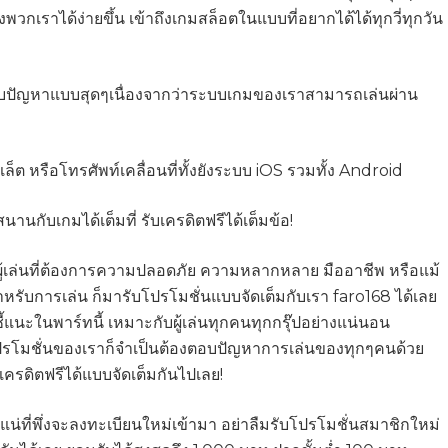
กเราได้ง่ายขึ้น เข้าถึงเกมสล็อตในแบบที่อยากได้ได้ทุกวี่ทุกวัน
อบปัญหาแบบสุดๆเนื่องจากว่าระบบเกมของเราสามารถเล่นผ่าน
ปเล็ต หรือโทรศัพท์เคลื่อนที่ทั้งยังระบบ iOS รวมทั้ง Android
านกับเกมได้เต็มที่ รับเครดิตฟรีได้เต็มข้อ!
 ผู้เล่นที่ต้องการความปลอดภัย ความหลากหลาย มืออาชีพ หรือแม้
ับการเล่น ก็มารับโปรโมชั่นแบบจัดเต็มกับเรา faro168 ได้เลย
ี้แนะในพาร์ทนี้ เหมาะกับผู้เล่นทุกคนทุกกรุ๊ปอย่างแน่นอน
รโมชั่นของเราก็จำเป็นต้องตอบปัญหาการเล่นของทุกๆคนด้วย
บเครดิตฟรีได้แบบจัดเต็มกันไปเลย!
น่ที่พึ่งจะลงทะเบียนใหม่เข้ามา อย่าลืมรับโปรโมชั่นสมาชิกใหม่