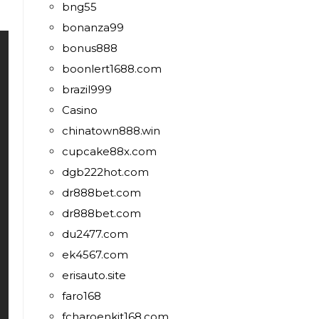
bng55
bonanza99
bonus888
boonlert1688.com
brazil999
Casino
chinatown888.win
cupcake88x.com
dgb222hot.com
dr888bet.com
dr888bet.com
du2477.com
ek4567.com
erisauto.site
faro168
fcharoenkit168.com