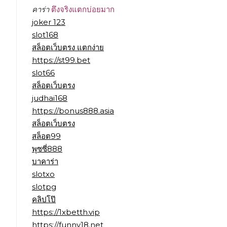
คาร่า
ตึงจริงแตกบ่อยมาก
joker 123
slot168
สล็อตเว็บตรง แตกง่าย
https://st99.bet
slot66
สล็อตเว็บตรง
judhai168
https://bonus888.asia
สล็อตเว็บตรง
สล็อต99
พุซซี่888
บาคาร่า
slotxo
slotpg
คลิปโป๊
https://1xbetth.vip
https://funny18.net