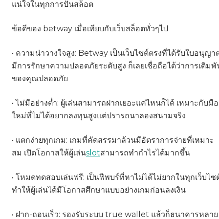
แน่ใจในทุกการปั่นสล็อต
ข้อดีของ betway เมื่อเทียบกับเว็บสล็อตทั่วๆไป
• ความน่าวางใจสูง: Betway เป็นเว็บไซต์ตรงที่ได้รับใบอนุญา
มีการรักษาความปลอดภัยระดับสูง ก็เลยเชื่อถือได้ว่าการเดิมพั
ของคุณปลอดภัย
• ไม่มีอย่างต่ำ: ผู้เล่นสามารถฝากเยอะแค่ไหนก็ได้ เหมาะกับมือ
ใหม่ที่ไม่ได้อยากลงทุนสูงแต่ปรารถนาลองสนามจริง
• แตกง่ายทุกเกม: เกมที่คัดสรรมาล้วนมีอัตราการจ่ายที่เหมาะ
สม เปิดโอกาสให้ผู้เล่น
slot
สามารถทำกำไรได้มากขึ้น
• โหมดทดสอบเล่นฟรี: เป็นฟีพบร์ที่หาไม่ได้ไม่ยากในทุกเว็บไซต
ทำให้ผู้เล่นได้มีโอกาสศึกษาแบบอย่างเกมก่อนลงเงิน
• ฝาก-ถอนเร็ว: รองรับระบบ true wallet แล้วก็ธนาคารหลาย