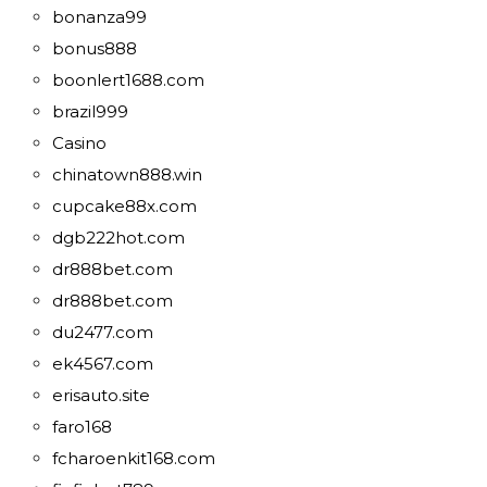
bonanza99
bonus888
boonlert1688.com
brazil999
Casino
chinatown888.win
cupcake88x.com
dgb222hot.com
dr888bet.com
dr888bet.com
du2477.com
ek4567.com
erisauto.site
faro168
fcharoenkit168.com