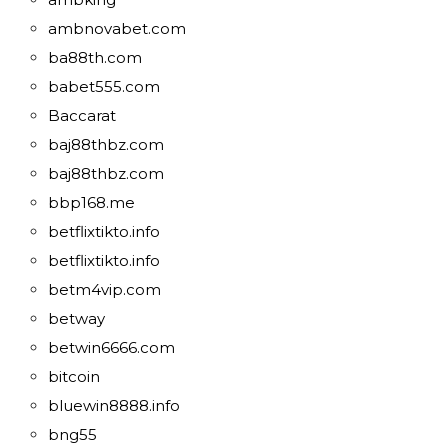
ambnovabet.com
ba88th.com
babet555.com
Baccarat
baj88thbz.com
baj88thbz.com
bbp168.me
betflixtikto.info
betflixtikto.info
betm4vip.com
betway
betwin6666.com
bitcoin
bluewin8888.info
bng55