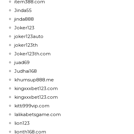
item388.com
Jinda55
jinda888
Joker123
joker123auto
joker123th
Joker123th.com
juad69
Judhai168
khumsup888.me
kingxxxbet123.com
kingxxxbet123.com
kitti999vip.com
lalikabetsgame.com
lion123
lionth168.com