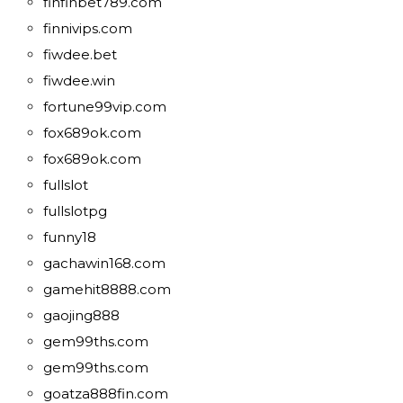
finfinbet789.com
finnivips.com
fiwdee.bet
fiwdee.win
fortune99vip.com
fox689ok.com
fox689ok.com
fullslot
fullslotpg
funny18
gachawin168.com
gamehit8888.com
gaojing888
gem99ths.com
gem99ths.com
goatza888fin.com