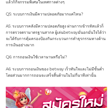
แล้วก็กิจกรรมพิเศษในเทศกาลต่างๆ
Q5: ระบบการเงินมีความปลอดภัยมากแค่ไหน?
A5: ระบบการคลังมีความปลอดภัยสูง ผ่านการเข้ารหัสแล้วก็
การตรวจตรามาตรฐานสากล ผู้เล่นbetwayมั่นอกมั่นใจได้ว่า
จะได้รับการคุ้มครองป้องกันกระบวนการทำธุรกรรมทางด้าน
การเงินอย่างมาก
Q6: การถอนเงินใช้เวลานานหรือไม่?
A6: ระบบการถอนเงินของ betway เร็วทันใจและไม่มีขั้นต่ำ
โดยส่วนมากการถอนจะเสร็จสิ้นด้านในไม่กี่นาทีเท่านั้น