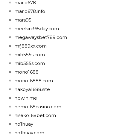
mario678
mario678.info
mars95
meekin365day.com
megawaysbet789.com
mfj889xx.com
mib555s.com
mib555s.com
mono1688
mono16888.com
nakoya1688.site
nbwin.me
nemo168casino.com
niseko168bet.com
no1huay
no1huay.com