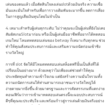
เล่นของตนแล้ว เมื่อตัดสินใจลงเล่นslotด้วยเงินจริง ความเชื่อ
มั่นและมั่นใจสำหรับเพื่อการวางเดิมพันจะมากขึ้น ลดการเสี่ยง
ในการสูญเสียเงินทุนโดยไม่จำเป็น
4. เหมาะสำหรับผู้เล่นทุกระดับ: ไม่ว่าคุณจะเป็นผู้เล่นที่ยังไม่เค
สัมผัสเกมSlotมาก่อน หรือเป็นผู้เล่นมืออาชีพที่อยากได้ทดสอบ
เกมใหม่ โหมดทดสอบเล่นของ betway ก็เหมาะกับทุกคน ช่ว
ทำให้คุณสั่งสมประสบการณ์และเสริมความถนัดก่อนเข้าชิง
รางวัลใหญ่
การที่ slot จัดให้มีโหมดทดสอบเล่นสล็อตฟรีนั้นเป็นสิ่งที่ได้
เปรียบเป็นอย่างมาก ด้วยเหตุว่าไม่เพียงแต่ช่วยทำให้คุณ
ประหยัดทุนทำความเข้าใจเกม แต่ยังสร้างความมั่นใจรวมทั้ง
ความถนัดการเล่นให้ท่านสามารถเอาชนะรางวัลใหญ่ได้
ง่ายดายมากยิ่งขึ้น ด้วยมาตรฐานและการคัดสรรเกมที่แตกง่าย
คอนเฟิร์มว่าการเข้ามาทดสอบเล่นตรงนี้จะมอบประสบการณ์
ดีๆที่คุณจะประทับใจ และพร้อมก้าวสู่การเล่นด้วยเงินจริงอย่าง