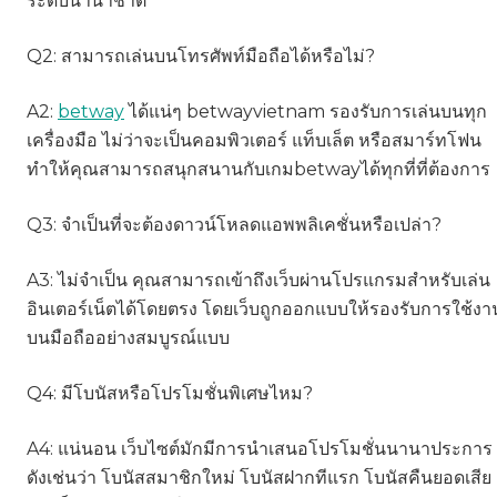
ระดับนานาชาติ
Q2: สามารถเล่นบนโทรศัพท์มือถือได้หรือไม่?
A2:
betway
ได้แน่ๆ betwayvietnam รองรับการเล่นบนทุก
เครื่องมือ ไม่ว่าจะเป็นคอมพิวเตอร์ แท็บเล็ต หรือสมาร์ทโฟน
ทำให้คุณสามารถสนุกสนานกับเกมbetwayได้ทุกที่ที่ต้องการ
Q3: จำเป็นที่จะต้องดาวน์โหลดแอพพลิเคชั่นหรือเปล่า?
A3: ไม่จำเป็น คุณสามารถเข้าถึงเว็บผ่านโปรแกรมสำหรับเล่น
อินเตอร์เน็ตได้โดยตรง โดยเว็บถูกออกแบบให้รองรับการใช้งา
บนมือถืออย่างสมบูรณ์แบบ
Q4: มีโบนัสหรือโปรโมชั่นพิเศษไหม?
A4: แน่นอน เว็บไซต์มักมีการนำเสนอโปรโมชั่นนานาประการ
ดังเช่นว่า โบนัสสมาชิกใหม่ โบนัสฝากทีแรก โบนัสคืนยอดเสีย