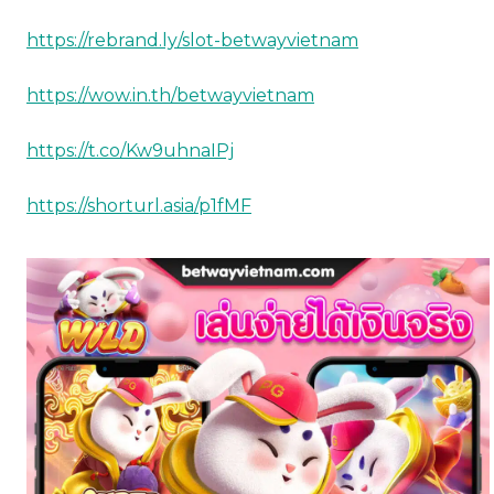
https://rebrand.ly/slot-betwayvietnam
https://wow.in.th/betwayvietnam
https://t.co/Kw9uhnaIPj
https://shorturl.asia/p1fMF