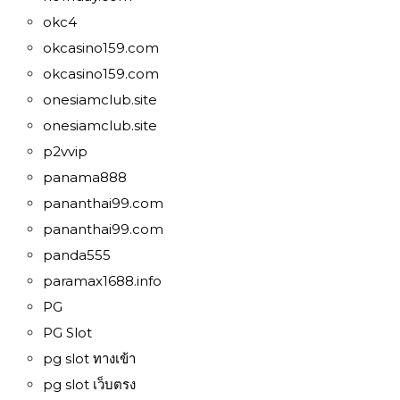
okc4
okcasino159.com
okcasino159.com
onesiamclub.site
onesiamclub.site
p2vvip
panama888
pananthai99.com
pananthai99.com
panda555
paramax1688.info
PG
PG Slot
pg slot ทางเข้า
pg slot เว็บตรง