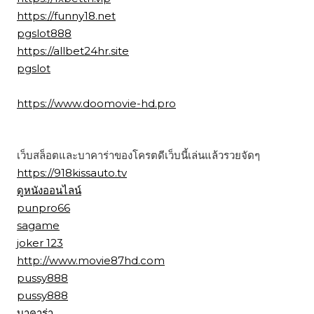
https://funny18.net
pgslot888
https://allbet24hr.site
pgslot
https://www.doomovie-hd.pro
เว็บสล็อตและบาคาร่าของโครตดีเว็บนี้เล่นแล้วรวยจัดๆ
https://918kissauto.tv
ดูหนังออนไลน์
punpro66
sagame
joker 123
http://www.movie87hd.com
pussy888
pussy888
บาคาร่า