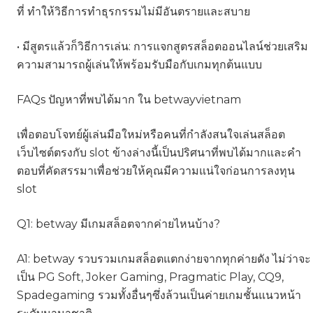
ที่ ทำให้วิธีการทำธุรกรรมไม่มีอันตรายและสบาย
• มีสูตรแล้วก็วิธีการเล่น: การแจกสูตรสล็อตออนไลน์ช่วยเสริม
ความสามารถผู้เล่นให้พร้อมรับมือกับเกมทุกต้นแบบ
FAQs ปัญหาที่พบได้มาก ใน betwayvietnam
เพื่อตอบโจทย์ผู้เล่นมือใหม่หรือคนที่กำลังสนใจเล่นสล็อต
เว็บไซต์ตรงกับ slot ข้างล่างนี้เป็นปริศนาที่พบได้มากและคำ
ตอบที่คัดสรรมาเพื่อช่วยให้คุณมีความแน่ใจก่อนการลงทุน
slot
Q1: betway มีเกมสล็อตจากค่ายไหนบ้าง?
A1: betway รวบรวมเกมสล็อตแตกง่ายจากทุกค่ายดัง ไม่ว่าจะ
เป็น PG Soft, Joker Gaming, Pragmatic Play, CQ9,
Spadegaming รวมทั้งอื่นๆซึ่งล้วนเป็นค่ายเกมชั้นแนวหน้า