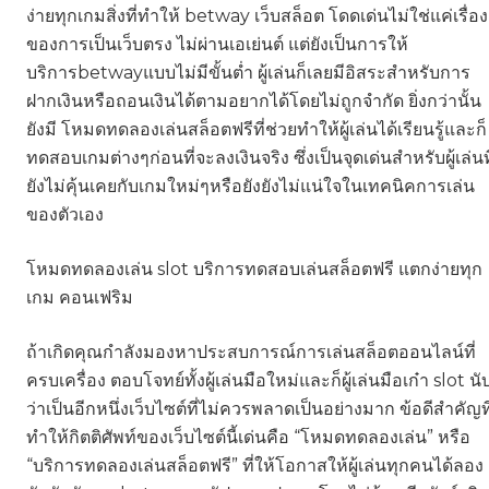
ง่ายทุกเกมสิ่งที่ทำให้ betway เว็บสล็อต โดดเด่นไม่ใช่แค่เรื่อง
ของการเป็นเว็บตรง ไม่ผ่านเอเย่นต์ แต่ยังเป็นการให้
บริการbetwayแบบไม่มีขั้นต่ำ ผู้เล่นก็เลยมีอิสระสำหรับการ
ฝากเงินหรือถอนเงินได้ตามอยากได้โดยไม่ถูกจำกัด ยิ่งกว่านั้น
ยังมี โหมดทดลองเล่นสล็อตฟรีที่ช่วยทำให้ผู้เล่นได้เรียนรู้และก็
ทดสอบเกมต่างๆก่อนที่จะลงเงินจริง ซึ่งเป็นจุดเด่นสำหรับผู้เล่นที
ยังไม่คุ้นเคยกับเกมใหม่ๆหรือยังยังไม่แน่ใจในเทคนิคการเล่น
ของตัวเอง
โหมดทดลองเล่น slot บริการทดสอบเล่นสล็อตฟรี แตกง่ายทุก
เกม คอนเฟริม
ถ้าเกิดคุณกำลังมองหาประสบการณ์การเล่นสล็อตออนไลน์ที่
ครบเครื่อง ตอบโจทย์ทั้งผู้เล่นมือใหม่และก็ผู้เล่นมือเก๋า slot นั
ว่าเป็นอีกหนึ่งเว็บไซต์ที่ไม่ควรพลาดเป็นอย่างมาก ข้อดีสำคัญที
ทำให้กิตติศัพท์ของเว็บไซต์นี้เด่นคือ “โหมดทดลองเล่น” หรือ
“บริการทดลองเล่นสล็อตฟรี” ที่ให้โอกาสให้ผู้เล่นทุกคนได้ลอง