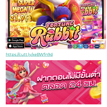
https://cutt.ly/xeBWfn9d