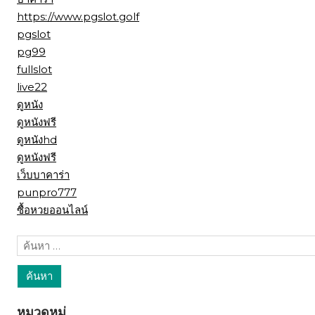
https://www.pgslot.golf
pgslot
pg99
fullslot
live22
ดูหนัง
ดูหนังฟรี
ดูหนังhd
ดูหนังฟรี
เว็บบาคาร่า
punpro777
ซื้อหวยออนไลน์
ค้นหา
สำหรับ:
หมวดหมู่