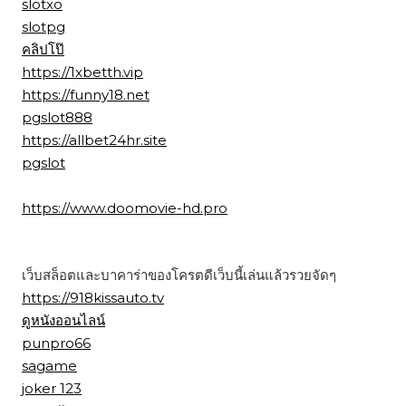
slotxo
slotpg
คลิปโป๊
https://1xbetth.vip
https://funny18.net
pgslot888
https://allbet24hr.site
pgslot
https://www.doomovie-hd.pro
เว็บสล็อตและบาคาร่าของโครตดีเว็บนี้เล่นแล้วรวยจัดๆ
https://918kissauto.tv
ดูหนังออนไลน์
punpro66
sagame
joker 123