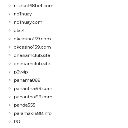
niseko168bet.com
no1huay
no1huay.com
okc4
okcasino159.com
okcasino159.com
onesiamclub.site
onesiamclub.site
p2vvip
panama888
pananthai99.com
pananthai99.com
panda555
paramax1688.info
PG