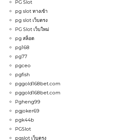
PG Slot
pg slot ทางเข้า
pg slot เว็บตรง
PG Slot เว็บใหม่
pg สล็อต
pg168
pg77
pgceo
pgfish
pggold168bet.com
pggold168bet.com
Pgheng99
pgjoker69
pgk44b
PGSlot
pgslot เว็บตรง