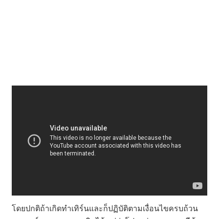
โดยปกติถ้าเกิดทำเทิร์นและก็ปฏิบัติตามเงื่อนไขครบถ้วน