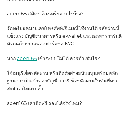
aden168 สมัคร ต้องเตรียมอะไรบ้าง?
จัดเตรียมหมายเลขโทรศัพท์/อีเมลที่ใช้งานได้ รหัสผ่านที่
แข็งแรง บัญชีธนาคารหรือ e-wallet และเอกสารการันตี
ตัวตนถ้าหากแพลตฟอร์มขอ KYC
หาก
aden168
เข้าระบบ ไม่ได้ ควรทำเช่นไร?
ใช้เมนูรีเซ็ตรหัสผ่าน หรือติดต่อฝ่ายสนับสนุนพร้อมหลัก
ฐานการเป็นเจ้าของบัญชี และรีเซ็ตรหัสผ่านในทันทีหาก
สงสัยว่าโดนรุกล้ำ
aden168 เครดิตฟรี ถอนได้จริงไหม?