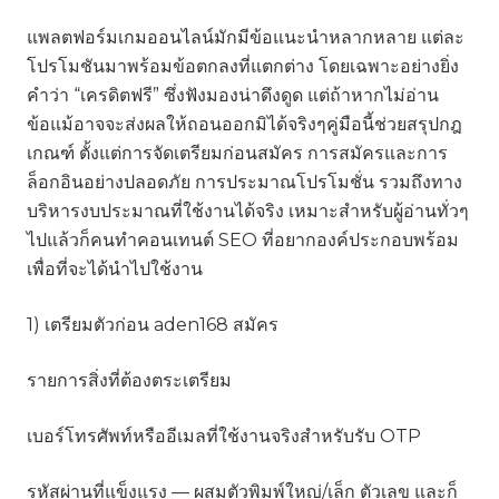
แพลตฟอร์มเกมออนไลน์มักมีข้อแนะนำหลากหลาย แต่ละ
โปรโมชันมาพร้อมข้อตกลงที่แตกต่าง โดยเฉพาะอย่างยิ่ง
คำว่า “เครดิตฟรี” ซึ่งฟังมองน่าดึงดูด แต่ถ้าหากไม่อ่าน
ข้อแม้อาจจะส่งผลให้ถอนออกมิได้จริงๆคู่มือนี้ช่วยสรุปกฎ
เกณฑ์ ตั้งแต่การจัดเตรียมก่อนสมัคร การสมัครและการ
ล็อกอินอย่างปลอดภัย การประมาณโปรโมชั่น รวมถึงทาง
บริหารงบประมาณที่ใช้งานได้จริง เหมาะสำหรับผู้อ่านทั่วๆ
ไปแล้วก็คนทำคอนเทนต์ SEO ที่อยากองค์ประกอบพร้อม
เพื่อที่จะได้นำไปใช้งาน
1) เตรียมตัวก่อน aden168 สมัคร
รายการสิ่งที่ต้องตระเตรียม
เบอร์โทรศัพท์หรืออีเมลที่ใช้งานจริงสำหรับรับ OTP
รหัสผ่านที่แข็งแรง — ผสมตัวพิมพ์ใหญ่/เล็ก ตัวเลข และก็