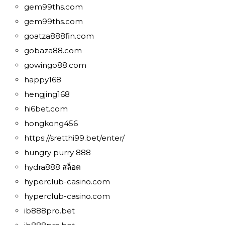
gem99ths.com
gem99ths.com
goatza888fin.com
gobaza88.com
gowingo88.com
happy168
hengjing168
hi6bet.com
hongkong456
https://sretthi99.bet/enter/
hungry purry 888
hydra888 สล็อต
hyperclub-casino.com
hyperclub-casino.com
ib888pro.bet