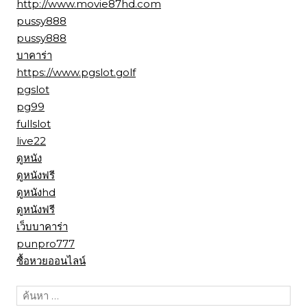
http://www.movie87hd.com
pussy888
pussy888
บาคาร่า
https://www.pgslot.golf
pgslot
pg99
fullslot
live22
ดูหนัง
ดูหนังฟรี
ดูหนังhd
ดูหนังฟรี
เว็บบาคาร่า
punpro777
ซื้อหวยออนไลน์
ค้นหา