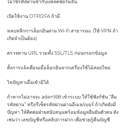
ไม่ใช้รหัสผ่านซ้ำกับแพลตฟอร์มอื่น
เปิดใช้งาน OTP/2FA ถ้ามี
หลบหลีกการล็อกอินผ่าน Wi-Fi สาธารณะ (ใช้ VPN ถ้า
เกิดจำเป็นต้อง)
ตรวจทาน URL รวมทั้ง SSL/TLS ก่อนกรอกข้อมูล
ตั้งการแจ้งเตือนเมื่อล็อกอินจากเครื่องใช้ไม้สอยใหม่
ไขปัญหาเมื่อเข้ามิได้
ถ้าหากไม่อาจจะ aden168 เข้าระบบ ให้ใช้ฟังก์ชัน “ลืม
รหัสผ่าน” หรือรีเซ็ตรหัสผ่านผ่านอีเมล/เบอร์ ถ้าเกิดยังมี
ปัญหา ให้ติดต่อฝ่ายสนับสนุนพร้อมข้อมูลยืนยันตัวตน ดัง
เช่นว่า เลขบัญชีหรือสลิปการฝาก เพื่อช่วยกู้คืนบัญชี