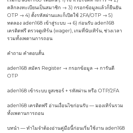
คลิกลงทะเบียนเป็นสมาชิก → 3) กรอกข้อมูลแล้วก็ยืนยัน
OTP → 4) ตั้งรหัสผ่านและก็เปิดใช้ 2FA/OTP → 5)
ทดลอง aden168 เข้าสู่ระบบ → 6) ก่อนรับ aden168
เครดิตฟรี ตรวจดูเทิร์น (wager), เกมที่นับเทิร์น, ช่วงเวลา
รวมทั้งเพดานการถอน
คำถาม คำตอบสั้น
aden168 สมัคร Register → กรอกข้อมูล → การันตี
OTP
aden168 เข้าระบบ ยูสเซอร์ + รหัสผ่าน หรือ OTP/2FA
aden168 เครดิตฟรี อ่านเงื่อนไขก่อนรับ — มองเทิร์นรวม
ทั้งเพดานการถอน
บทนำ — ทำไมจำต้องอ่านคู่มือนี้ก่อนเริ่มใช้งาน aden168