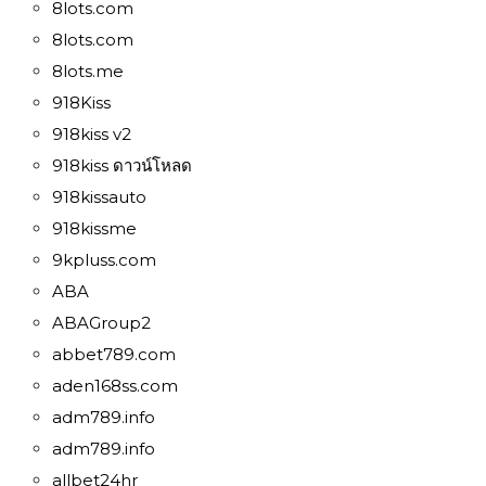
8lots.com
8lots.com
8lots.me
918Kiss
918kiss v2
918kiss ดาวน์โหลด
918kissauto
918kissme
9kpluss.com
ABA
ABAGroup2
abbet789.com
aden168ss.com
adm789.info
adm789.info
allbet24hr