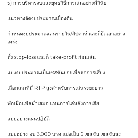
5) การบริหารงบและยุทธวิธีการเล่นอย่างมีวินัย
แนวทางจัดงบประมาณเบื้องต้น
กำหนดงบประมาณเล่นรายวัน/สัปดาห์ และก็ยึดเอาอย่าง
เคร่ง
ตั้ง stop-loss และก็ take-profit ก่อนเล่น
แบ่งงบประมาณเป็นเซสชันย่อยเพื่อลดการเสี่ยง
เลือกเกมที่มี RTP สูงสำหรับการเล่นระยะยาว
พักเมื่อแพ้สม่ำเสมอ แทนการไล่หลังการเสีย
แบบอย่างแผนปฏิบัติ
แบบอย่าง: งบ 3,000 บาท แบ่งเป็น 6 เซสชัน เซสชันละ