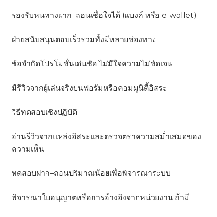
รองรับหนทางฝาก–ถอนเชื่อใจได้ (แบงค์ หรือ e-wallet)
ฝ่ายสนับสนุนตอบเร็วรวมทั้งมีหลายช่องทาง
ข้อจำกัดโปรโมชั่นเด่นชัด ไม่มีใจความไม่ชัดเจน
มีรีวิวจากผู้เล่นจริงบนฟอรัมหรือคอมมูนิตี้อิสระ
วิธีทดสอบเชิงปฏิบัติ
อ่านรีวิวจากแหล่งอิสระและตรวจตราความสม่ำเสมอของ
ความเห็น
ทดสอบฝาก–ถอนปริมาณน้อยเพื่อพิจารณาระบบ
พิจารณาใบอนุญาตหรือการอ้างอิงจากหน่วยงาน ถ้ามี