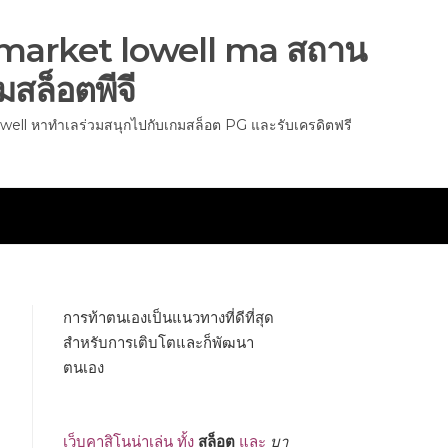
 market lowell ma สถาน
มสล็อตพีจี
lowell หาทำเลร่วมสนุกไปกับเกมสล็อต PG และรับเครดิตฟรี
การท้าตนเองเป็นแนวทางที่ดีที่สุด
สำหรับการเติบโตและก็พัฒนา
ตนเอง
เว็บคาสิโนน่าเล่น ทั้ง
สล็อต
และ
บา