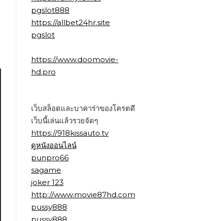
pgslot888
https://allbet24hr.site
pgslot
https://www.doomovie-
hd.pro
เว็บสล็อตและบาคาร่าของโครตดี
เว็บนี้เล่นแล้วรวยจัดๆ
https://918kissauto.tv
ดูหนังออนไลน์
punpro66
sagame
joker 123
http://www.movie87hd.com
pussy888
pussy888