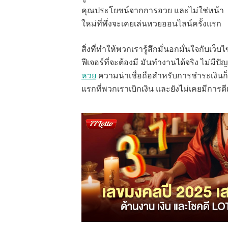
คุณประโยชน์จากการอวย และไม่ใช่หน้า
ใหม่ที่พึ่งจะเคยเล่นหวยออนไลน์ครั้งแรก
สิ่งที่ทำให้พวกเรารู้สึกมั่นอกมั่นใจกับเ
ฟีเจอร์ที่จะต้องมี มันทำงานได้จริง ไม่มี
หวย
ความน่าเชื่อถือสำหรับการชำระเงินก็เป็
แรกที่พวกเราเบิกเงิน และยังไม่เคยมีการดีเ