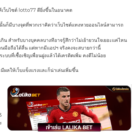
ื่อให้เว็บไซต์ lotto77 ดียิ่งขึ้นในอนาคต
นั้นก็มีบางจุดที่พวกเราคิดว่าเว็บไซต์แทงหวยออนไลน์สามารถ
อเกิน สำหรับบางบุคคลบางทีอาจรู้สึกว่าไม่เย้ายวนใจเยอะแค่ไหน
านมือถือได้ลื่น แต่หากมีแอปฯ จริงคงจะสบายกว่านี้
ระบบที่เชื้อเชิญเพื่อนฝูงแล้วได้เครดิตเพิ่ม คงดีไม่น้อย
ะมีผลให้เว็บแข็งแรงและก็น่าเล่นเพิ่มขึ้น
3
ะ