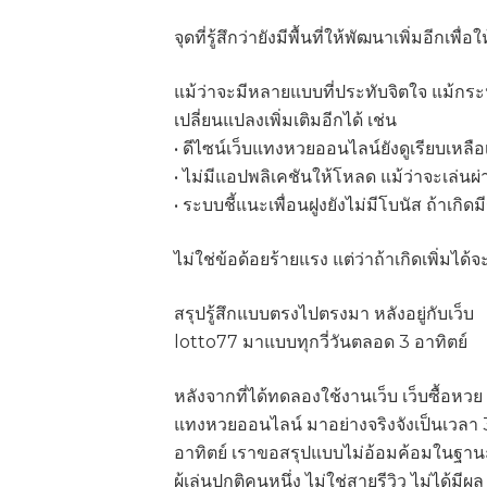
จุดที่รู้สึกว่ายังมีพื้นที่ให้พัฒนาเพิ่มอีกเพ
แม้ว่าจะมีหลายแบบที่ประทับจิตใจ แม้กระ
เปลี่ยนแปลงเพิ่มเติมอีกได้ เช่น
• ดีไซน์เว็บแทงหวยออนไลน์ยังดูเรียบเหลื
• ไม่มีแอปพลิเคชันให้โหลด แม้ว่าจะเล่นผ่
• ระบบชี้แนะเพื่อนฝูงยังไม่มีโบนัส ถ้าเกิดมี
ไม่ใช่ข้อด้อยร้ายแรง แต่ว่าถ้าเกิดเพิ่มได้จ
สรุปรู้สึกแบบตรงไปตรงมา หลังอยู่กับเว็บ
lotto77 มาแบบทุกวี่วันตลอด 3 อาทิตย์
หลังจากที่ได้ทดลองใช้งานเว็บ เว็บซื้อหวย
แทงหวยออนไลน์ มาอย่างจริงจังเป็นเวลา 
อาทิตย์ เราขอสรุปแบบไม่อ้อมค้อมในฐาน
ผู้เล่นปกติคนหนึ่ง ไม่ใช่สายรีวิว ไม่ได้มีผล