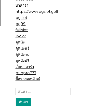
บาคาร่า
https://www.pgslot.golf
pgslot
pg99
fullslot
ง
live22
ดูหนัง
ดูหนังฟรี
ดูหนังhd
ดูหนังฟรี
เว็บบาคาร่า
punpro777
ซื้อหวยออนไลน์
ค้นหา
สำหรับ: