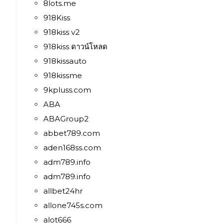
8lots.me
918Kiss
918kiss v2
918kiss ดาวน์โหลด
918kissauto
918kissme
9kpluss.com
ABA
ABAGroup2
abbet789.com
aden168ss.com
adm789.info
adm789.info
allbet24hr
allone745s.com
alot666