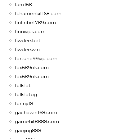
faro168
fcharoenkit168.com
finfinbet789.com
finnivips.com
fiwdee.bet
fiwdee.win
fortune99vip.com
fox689ok.com
fox689ok.com
fullslot
fullslotpg
funny18
gachawin168.com
gamehit8888.com
gaojing888