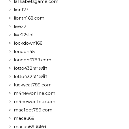
lalikabetsgame.com
lion123
lionth168.com
live22
live22slot
lockdown168
london45
london6789.com
lotto432 ทางเข้า
lotto432 ทางเข้า
luckycat789.com
m4newonline.com
m4newonline.com
mac1bet789.com
macau69
macau69 สมัคร