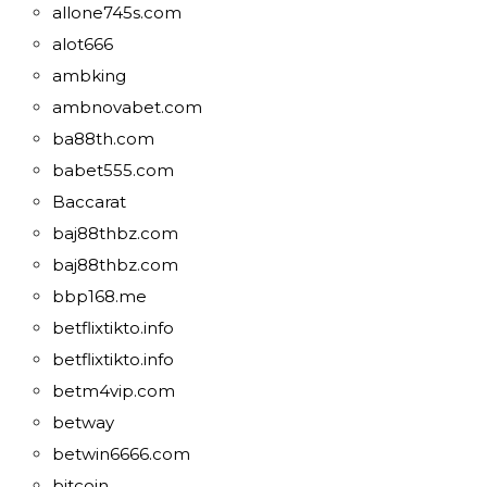
allone745s.com
alot666
ambking
ambnovabet.com
ba88th.com
babet555.com
Baccarat
baj88thbz.com
baj88thbz.com
bbp168.me
betflixtikto.info
betflixtikto.info
betm4vip.com
betway
betwin6666.com
bitcoin