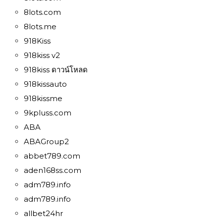
8lots.com
8lots.me
918Kiss
918kiss v2
918kiss ดาวน์โหลด
918kissauto
918kissme
9kpluss.com
ABA
ABAGroup2
abbet789.com
aden168ss.com
adm789.info
adm789.info
allbet24hr