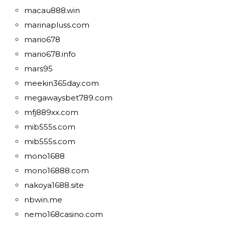
macau888.win
marinapluss.com
mario678
mario678.info
mars95
meekin365day.com
megawaysbet789.com
mfj889xx.com
mib555s.com
mib555s.com
mono1688
mono16888.com
nakoya1688.site
nbwin.me
nemo168casino.com