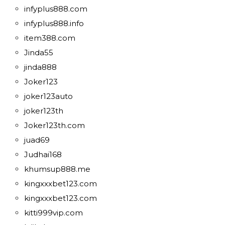
infyplus888.com
infyplus888.info
item388.com
Jinda55
jinda888
Joker123
joker123auto
joker123th
Joker123th.com
juad69
Judhai168
khumsup888.me
kingxxxbet123.com
kingxxxbet123.com
kitti999vip.com