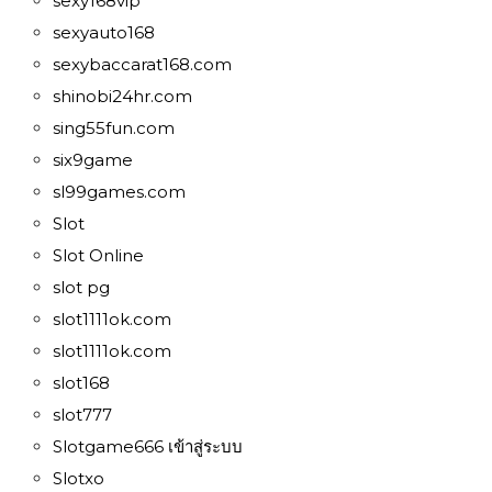
sexy168vip
sexyauto168
sexybaccarat168.com
shinobi24hr.com
sing55fun.com
six9game
sl99games.com
Slot
Slot Online
slot pg
slot1111ok.com
slot1111ok.com
slot168
slot777
Slotgame666 เข้าสู่ระบบ
Slotxo