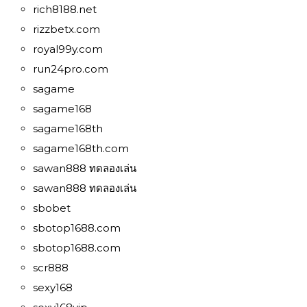
rich8188.net
rizzbetx.com
royal99y.com
run24pro.com
sagame
sagame168
sagame168th
sagame168th.com
sawan888 ทดลองเล่น
sawan888 ทดลองเล่น
sbobet
sbotop1688.com
sbotop1688.com
scr888
sexy168