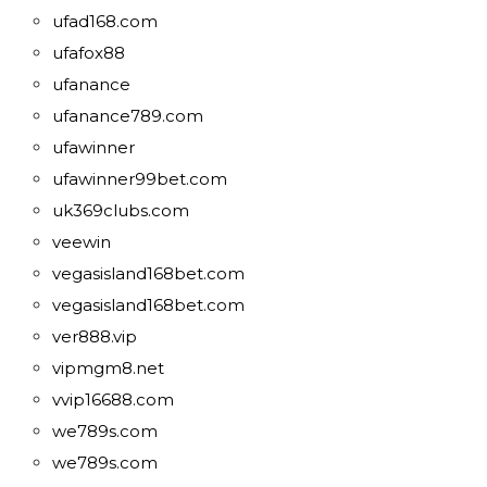
ufad168.com
ufafox88
ufanance
ufanance789.com
ufawinner
ufawinner99bet.com
uk369clubs.com
veewin
vegasisland168bet.com
vegasisland168bet.com
ver888.vip
vipmgm8.net
vvip16688.com
we789s.com
we789s.com