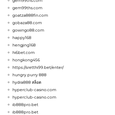
gem99ths.com
gem99ths.com
goatza888fin.com
gobaza88.com
gowingo88.com
happy168
hengjing168
hi6bet.com
hongkong456
https://sretthi99.bet/enter/
hungry purry 888
hydra888 สล็อต
hyperclub-casino.com
hyperclub-casino.com
ib888pro.bet
ib888pro.bet