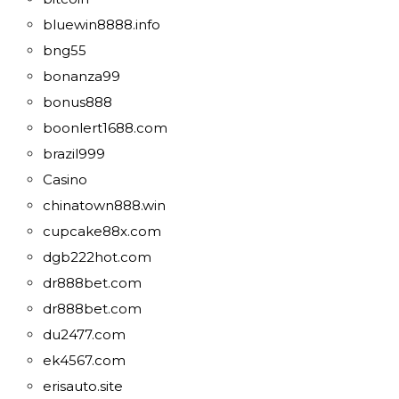
bluewin8888.info
bng55
bonanza99
bonus888
boonlert1688.com
brazil999
Casino
chinatown888.win
cupcake88x.com
dgb222hot.com
dr888bet.com
dr888bet.com
du2477.com
ek4567.com
erisauto.site