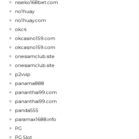
niseko168bet.com
no1huay
no1huay.com
okc4
okcasino159.com
okcasino159.com
onesiamclub.site
onesiamclub.site
p2vvip
panama888
pananthai99.com
pananthai99.com
panda555
paramax1688.info
PG
PG Slot