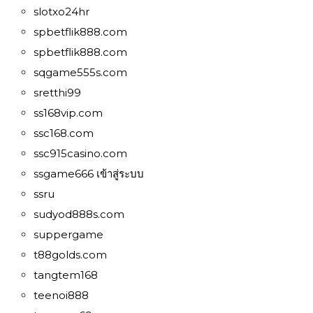
slotxo24hr
spbetflik888.com
spbetflik888.com
sqgame555s.com
sretthi99
ss168vip.com
ssc168.com
ssc915casino.com
ssgame666 เข้าสู่ระบบ
ssru
sudyod888s.com
suppergame
t88golds.com
tangtem168
teenoi888