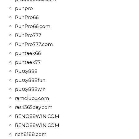
punpro
PunPro66
PunPro66.com
PunPro777
PunPro777.com
puntaek66
puntaek77
Pussy888
pussy888fun
pussy888win
ramclubx.com
rasri365day.com
RENO88WIN.COM
RENO88WIN.COM
rich8188.com