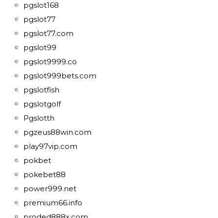
pgslot168
pgslot77
pgslot77.com
pgslot99
pgslot9999.co
pgslot999bets.com
pgslotfish
pgslotgolf
Pgslotth
pgzeus88win.com
play97vip.com
pokbet
pokebet88
power999.net
premium66.info
proded888x.com