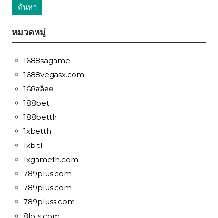
หมวดหมู่
1688sagame
1688vegasx.com
168สล็อต
188bet
188betth
1xbetth
1xbit1
1xgameth.com
789plus.com
789plus.com
789pluss.com
8lots.com