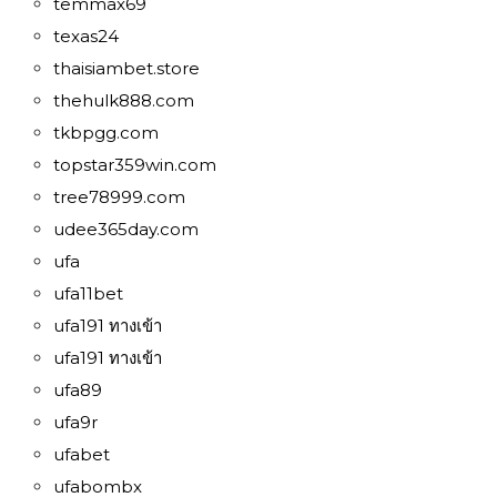
temmax69
texas24
thaisiambet.store
thehulk888.com
tkbpgg.com
topstar359win.com
tree78999.com
udee365day.com
ufa
ufa11bet
ufa191 ทางเข้า
ufa191 ทางเข้า
ufa89
ufa9r
ufabet
ufabombx