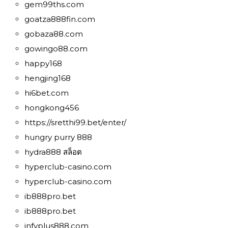
gem99ths.com
goatza888fin.com
gobaza88.com
gowingo88.com
happy168
hengjing168
hi6bet.com
hongkong456
https://sretthi99.bet/enter/
hungry purry 888
hydra888 สล็อต
hyperclub-casino.com
hyperclub-casino.com
ib888pro.bet
ib888pro.bet
infyplus888.com