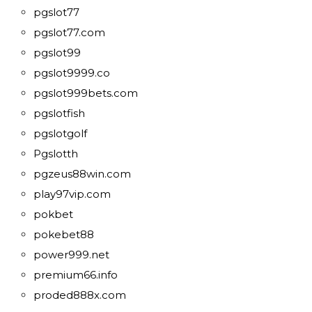
pgslot77
pgslot77.com
pgslot99
pgslot9999.co
pgslot999bets.com
pgslotfish
pgslotgolf
Pgslotth
pgzeus88win.com
play97vip.com
pokbet
pokebet88
power999.net
premium66.info
proded888x.com