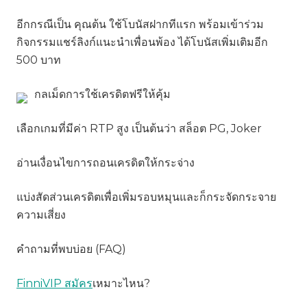
อีกกรณีเป็น คุณต้น ใช้โบนัสฝากทีแรก พร้อมเข้าร่วม
กิจกรรมแชร์ลิงก์แนะนำเพื่อนพ้อง ได้โบนัสเพิ่มเติมอีก
500 บาท
กลเม็ดการใช้เครดิตฟรีให้คุ้ม
เลือกเกมที่มีค่า RTP สูง เป็นต้นว่า สล็อต PG, Joker
อ่านเงื่อนไขการถอนเครดิตให้กระจ่าง
แบ่งสัดส่วนเครดิตเพื่อเพิ่มรอบหมุนและก็กระจัดกระจาย
ความเสี่ยง
คำถามที่พบบ่อย (FAQ)
FinniVIP สมัคร
เหมาะไหน?