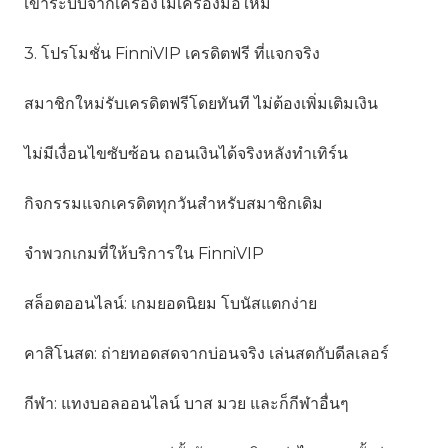
เข้าระบบจากเครื่องไม้เครื่องมือใหม่
3. โปรโมชั่น FinniVIP เครดิตฟรี ที่แจกจริง
สมาชิกใหม่รับเครดิตฟรีโดยทันที ไม่ต้องเพิ่มเติมเงิน
ไม่มีเงื่อนไขซับซ้อน ถอนเงินได้จริงหลังทำเทิร์น
กิจกรรมแจกเครดิตทุกวันสำหรับสมาชิกเดิม
จำพวกเกมที่ให้บริการใน FinniVIP
สล็อตออนไลน์: เกมยอดนิยม โบนัสแตกง่าย
คาสิโนสด: ถ่ายทอดสดจากบ่อนจริง เล่นสดกับดีลเลอร์
กีฬา: แทงบอลออนไลน์ บาส มวย และก็กีฬาอื่นๆ