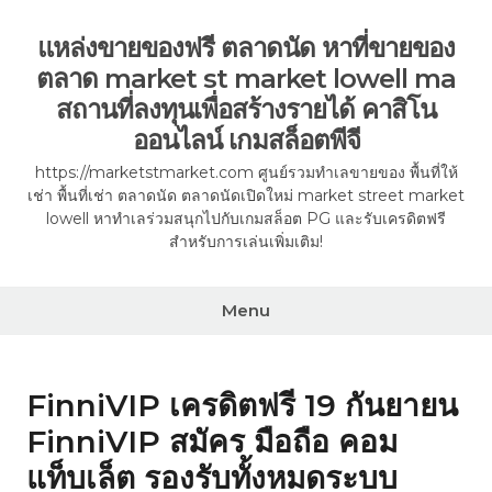
Skip
to
แหล่งขายของฟรี ตลาดนัด หาที่ขายของ
content
ตลาด market st market lowell ma
สถานที่ลงทุนเพื่อสร้างรายได้ คาสิโน
ออนไลน์ เกมสล็อตพีจี
https://marketstmarket.com ศูนย์รวมทำเลขายของ พื้นที่ให้
เช่า พื้นที่เช่า ตลาดนัด ตลาดนัดเปิดใหม่ market street market
lowell หาทำเลร่วมสนุกไปกับเกมสล็อต PG และรับเครดิตฟรี
สำหรับการเล่นเพิ่มเติม!
Menu
FinniVIP เครดิตฟรี 19 กันยายน
FinniVIP สมัคร มือถือ คอม
แท็บเล็ต รองรับทั้งหมดระบบ