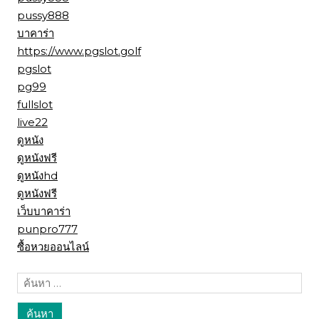
pussy888
บาคาร่า
https://www.pgslot.golf
pgslot
pg99
fullslot
live22
ดูหนัง
ดูหนังฟรี
ดูหนังhd
ดูหนังฟรี
เว็บบาคาร่า
punpro777
ซื้อหวยออนไลน์
ค้นหา
สำหรับ: