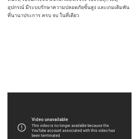
อุปกรณ์ มีระบบรักษาความปลอดภัยขั้นสูง และเกมเดิมพัน
ที่นานาประการ ครบ จบ ในที่เดียว