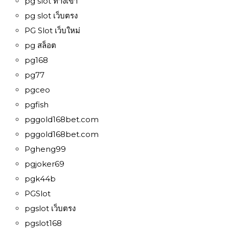
pg slot ทางเข้า
pg slot เว็บตรง
PG Slot เว็บใหม่
pg สล็อต
pg168
pg77
pgceo
pgfish
pggold168bet.com
pggold168bet.com
Pgheng99
pgjoker69
pgk44b
PGSlot
pgslot เว็บตรง
pgslot168