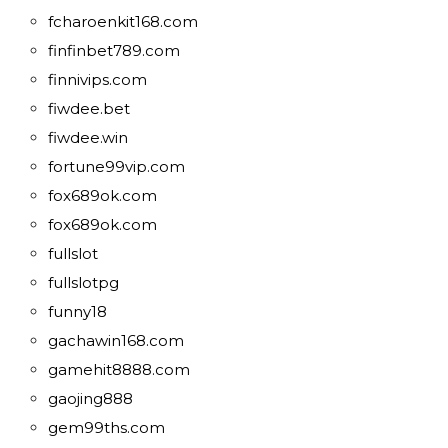
fcharoenkit168.com
finfinbet789.com
finnivips.com
fiwdee.bet
fiwdee.win
fortune99vip.com
fox689ok.com
fox689ok.com
fullslot
fullslotpg
funny18
gachawin168.com
gamehit8888.com
gaojing888
gem99ths.com