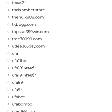
texas24
thaisiambet.store
thehulk888.com
tkbpgg.com
topstar359win.com
tree78999.com
udee365day.com
ufa
ufa11bet
ufa191 ทางเข้า
ufa191 ทางเข้า
ufa89
ufa9r
ufabet
ufabombx
ufad168.com