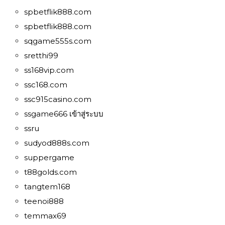
spbetflik888.com
spbetflik888.com
sqgame555s.com
sretthi99
ss168vip.com
ssc168.com
ssc915casino.com
ssgame666 เข้าสู่ระบบ
ssru
sudyod888s.com
suppergame
t88golds.com
tangtem168
teenoi888
temmax69