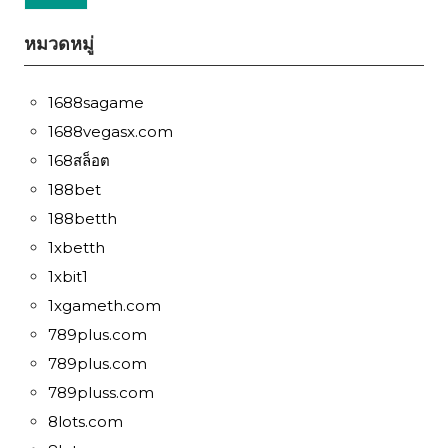
หมวดหมู่
1688sagame
1688vegasx.com
168สล็อต
188bet
188betth
1xbetth
1xbit1
1xgameth.com
789plus.com
789plus.com
789pluss.com
8lots.com