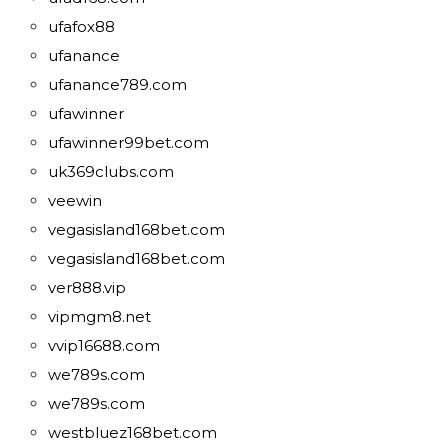
ufafox88
ufanance
ufanance789.com
ufawinner
ufawinner99bet.com
uk369clubs.com
veewin
vegasisland168bet.com
vegasisland168bet.com
ver888.vip
vipmgm8.net
vvip16688.com
we789s.com
we789s.com
westbluez168bet.com