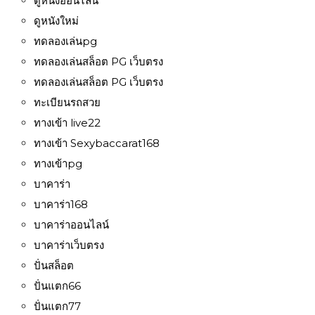
ดูหนังออนไลน์
ดูหนังใหม่
ทดลองเล่นpg
ทดลองเล่นสล็อต PG เว็บตรง
ทดลองเล่นสล็อต PG เว็บตรง
ทะเบียนรถสวย
ทางเข้า live22
ทางเข้า Sexybaccarat168
ทางเข้าpg
บาคาร่า
บาคาร่า168
บาคาร่าออนไลน์
บาคาร่าเว็บตรง
ปั่นสล็อต
ปั่นแตก66
ปั่นแตก77