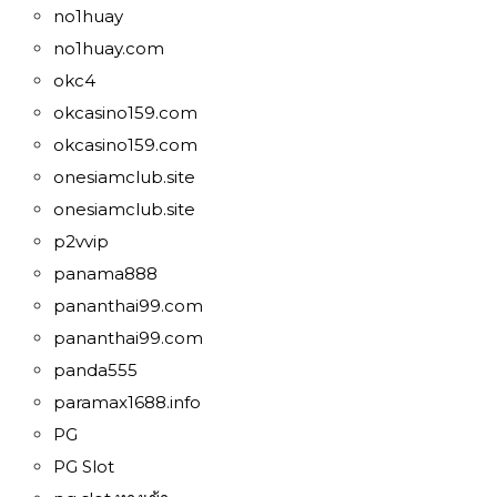
no1huay
no1huay.com
okc4
okcasino159.com
okcasino159.com
onesiamclub.site
onesiamclub.site
p2vvip
panama888
pananthai99.com
pananthai99.com
panda555
paramax1688.info
PG
PG Slot