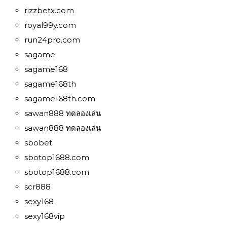
rizzbetx.com
royal99y.com
run24pro.com
sagame
sagame168
sagame168th
sagame168th.com
sawan888 ทดลองเล่น
sawan888 ทดลองเล่น
sbobet
sbotop1688.com
sbotop1688.com
scr888
sexy168
sexy168vip