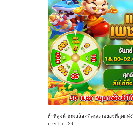
ท้าพิสูจน์! เกมสล็อตที่คนเล่นเยอะที่สุดแ
บ่อย Top 69