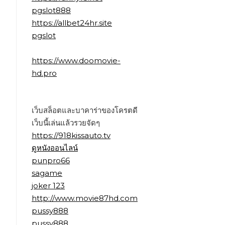
pgslot888
https://allbet24hr.site
pgslot
https://www.doomovie-
hd.pro
เว็บสล็อตและบาคาร่าของโครตดี
เว็บนี้เล่นแล้วรวยจัดๆ
https://918kissauto.tv
ดูหนังออนไลน์
punpro66
sagame
joker 123
http://www.movie87hd.com
pussy888
pussy888