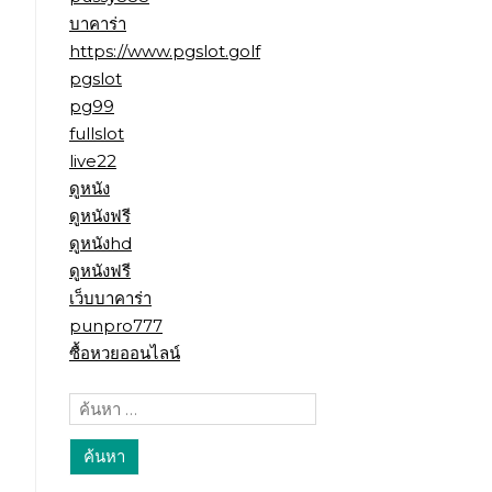
บาคาร่า
https://www.pgslot.golf
pgslot
pg99
fullslot
live22
ดูหนัง
ดูหนังฟรี
ดูหนังhd
ดูหนังฟรี
เว็บบาคาร่า
punpro777
ซื้อหวยออนไลน์
ค้นหา
สำหรับ: