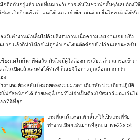
มือถือกันอยู่แล้ว เกมที่เหมาะกับการเล่นในช่วงพักสั้นๆก็เลยต้องใช
ใช่แค่เปิดติดแล้วเข้าเกมได้ แต่ว่าจำต้องเล่นง่าย ลื่นไหล เห็นได้ชัด
ักของวัยทำงานมักเต็มไปด้วยสิ่งรบกวน เนื้อความเอย งานเอย หรือ
งานยาก แล้วก็ทำให้กดไม่ถูกง่ายจะโดนตัดช้อยส์ไปก่อนเลยนะครับ
ักเพียงแค่ไม่กี่นาทีต่อวัน มันไม่มีผู้ใดต้องการเสียเวล่ำเวลารอเข้าเก
ไว เปิดแล้วเล่นต่อได้ทันที ก็เลยมีโอกาสถูกเลือกมากกว่า
เอง
ัยทำงานจะต้องสลับโหมดตลอดระยะเวลา เดี๋ยวพัก ประเดี๋ยวปฏิบัติ
โฟกัสหนักๆได้ ด้วยเหตุนี้ เกมที่ไม่จำเป็นต้องใช้สมาธิเยอะเกินไป
กที่ดีที่สุด
เกมที่เล่นในตอนพักสั้นๆได้เป็นเกมที่วัย
ทำงานเลือกเล่นมากที่สุดบน live22slot