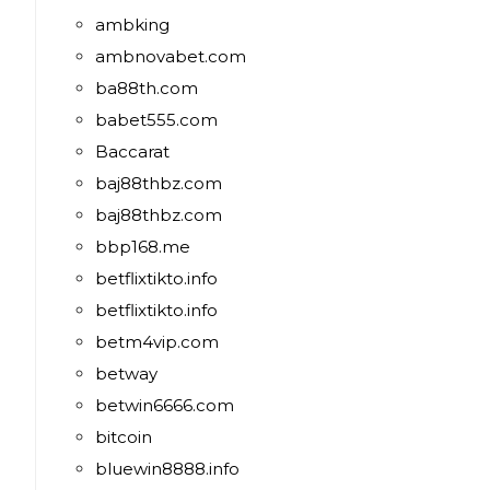
ambking
ambnovabet.com
ba88th.com
babet555.com
Baccarat
baj88thbz.com
baj88thbz.com
bbp168.me
betflixtikto.info
betflixtikto.info
betm4vip.com
betway
betwin6666.com
bitcoin
bluewin8888.info