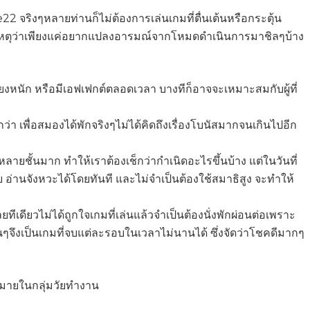
2 จริงๆหลายท่านก็ไม่ต้องการเล่นเกมที่ตื่นเต้นหรือกระตุ้น
หตุว่าเพียงแค่อยากแปลงอารมณ์จากโหมดดำเนินการมาชิลๆบ้าง
 เสียงหนัก หรือมีเอฟเฟกต์ตลอดเวลา บางทีก็อาจจะเหมาะสมกับผู้ที่
 เพื่อสมองได้พักจริงๆไม่ได้คิดถึงเรื่องโบนัสมากจนเกินไปอีก
ลายชั้นมาก ทำให้เราต้องเช็กว่ากำเนิดอะไรขึ้นบ้าง แต่ในวันที่
าย อ่านจังหวะได้โดยทันที และไม่จำเป็นต้องใช้สมาธิสูง จะทำให้
ทีเดียวไม่ได้ถูกใจเกมที่เล่นแล้วจำเป็นต้องนั่งพักผ่อนต่อเพราะ
นๆจึงเป็นเกมที่จบแต่ละรอบในเวลาไม่นานได้ ซึ่งจัดว่าโชคดีมากๆ
ากมายในกลุ่มวัยทำงาน