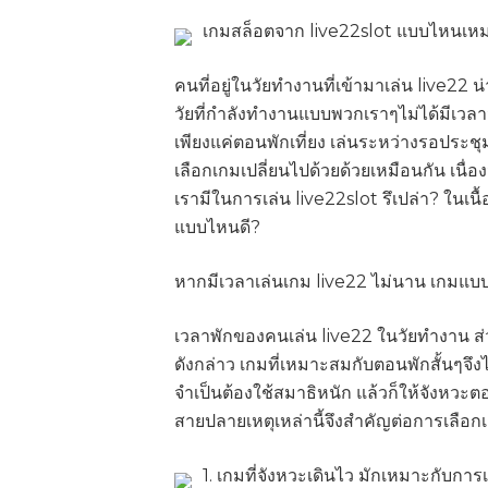
on
in
เกมสล็อตจาก live22slot แบบไหนเหม
คนที่อยู่ในวัยทำงานที่เข้ามาเล่น live22 
วัยที่กำลังทำงานแบบพวกเราๆไม่ได้มีเวล
เพียงแค่ตอนพักเที่ยง เล่นระหว่างรอประชุ
เลือกเกมเปลี่ยนไปด้วยด้วยเหมือนกัน เนื่องจ
เรามีในการเล่น live22slot รึเปล่า? ในเ
แบบไหนดี?
หากมีเวลาเล่นเกม live22 ไม่นาน เกมแบ
เวลาพักของคนเล่น live22 ในวัยทำงาน ส่ว
ดังกล่าว เกมที่เหมาะสมกับตอนพักสั้นๆจึงไม่
จำเป็นต้องใช้สมาธิหนัก แล้วก็ให้จังหวะ
สายปลายเหตุเหล่านี้จึงสำคัญต่อการเลื
1. เกมที่จังหวะเดินไว มักเหมาะกับการเ