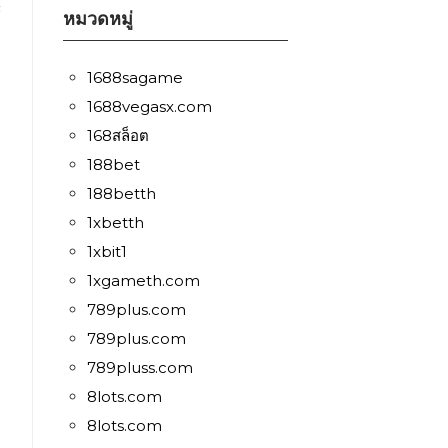
้
หมวดหมู่
1688sagame
1688vegasx.com
168สล็อต
188bet
188betth
1xbetth
1xbit1
1xgameth.com
789plus.com
789plus.com
789pluss.com
8lots.com
8lots.com