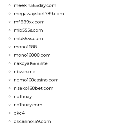
meekin365day.com
megawaysbet789.com
mfj889xx.com
mib555s.com
mib555s.com
mono1688
mono16888.com
nakoya1688.site
nbwin.me
nemo168casino.com
niseko168bet.com
no1huay
no1huay.com
okc4
okcasino159.com