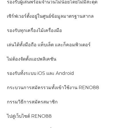
รองรับผู้เล่นพร้อมจำนวนไม่น้อยโดยไม่มีสะดุด
เซิร์ฟเวอร์ตั้งอยู่ในศูนย์ข้อมูลมาตรฐานสากล
รองรับทุกเครื่องไม้เครื่องมือ
เล่นได้ทั้งมือถือ แท็บเล็ต และก็คอมพิวเตอร์
ไม่ต้องจัดตั้งแอปพลิเคชัน
รองรับทั้งระบบ iOS และ Android
กระบวนการสมัครรวมทั้งเข้าใช้งาน RENO88
กรรมวิธีการสมัครสมาชิก
ไปสู่เว็บไซต์ RENO88