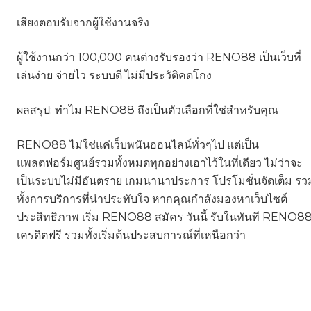
เสียงตอบรับจากผู้ใช้งานจริง
ผู้ใช้งานกว่า 100,000 คนต่างรับรองว่า RENO88 เป็นเว็บที่
เล่นง่าย จ่ายไว ระบบดี ไม่มีประวัติคดโกง
ผลสรุป: ทำไม RENO88 ถึงเป็นตัวเลือกที่ใช่สำหรับคุณ
RENO88 ไม่ใช่แค่เว็บพนันออนไลน์ทั่วๆไป แต่เป็น
แพลตฟอร์มศูนย์รวมทั้งหมดทุกอย่างเอาไว้ในที่เดียว ไม่ว่าจะ
เป็นระบบไม่มีอันตราย เกมนานาประการ โปรโมชั่นจัดเต็ม รว
ทั้งการบริการที่น่าประทับใจ หากคุณกำลังมองหาเว็บไซต์
ประสิทธิภาพ เริ่ม RENO88 สมัคร วันนี้ รับในทันที RENO8
เครดิตฟรี รวมทั้งเริ่มต้นประสบการณ์ที่เหนือกว่า