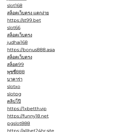
slot168
สล็อตเว็บตรง แตกง่าย
https://st99.bet
slot66
สล็อตเว็บตรง
judhai168
https://bonus888.asia
สล็อตเว็บตรง
สล็อต99
พุซซี่888
บาคาร่า
slotxo
slotpg
คลิปโป๊
https://1xbetth.vip
https://funny18.net
pgslot888
https://allbet24hr.site