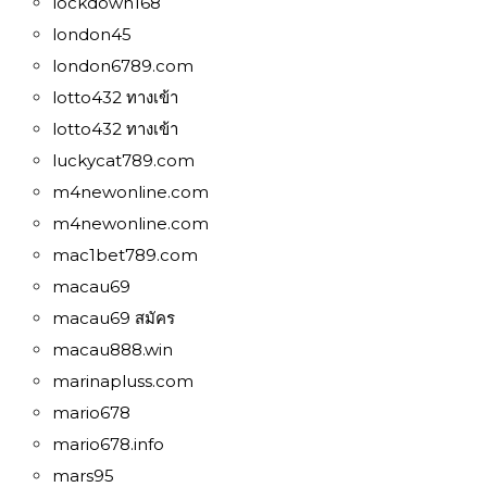
lockdown168
london45
london6789.com
lotto432 ทางเข้า
lotto432 ทางเข้า
luckycat789.com
m4newonline.com
m4newonline.com
mac1bet789.com
macau69
macau69 สมัคร
macau888.win
marinapluss.com
mario678
mario678.info
mars95