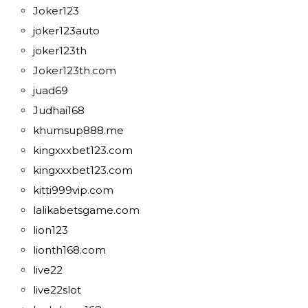
Joker123
joker123auto
joker123th
Joker123th.com
juad69
Judhai168
khumsup888.me
kingxxxbet123.com
kingxxxbet123.com
kitti999vip.com
lalikabetsgame.com
lion123
lionth168.com
live22
live22slot