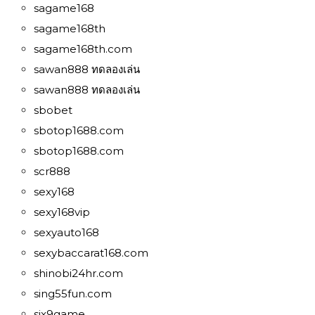
sagame168
sagame168th
sagame168th.com
sawan888 ทดลองเล่น
sawan888 ทดลองเล่น
sbobet
sbotop1688.com
sbotop1688.com
scr888
sexy168
sexy168vip
sexyauto168
sexybaccarat168.com
shinobi24hr.com
sing55fun.com
six9game