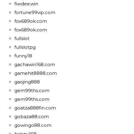
fiwdee.win
fortune99vip.com
fox689ok.com
fox689ok.com
fullslot
fullslotpg
funny18
gachawin168.com
gamehit8888.com
gaojing888
gem99ths.com
gem99ths.com
goatza888fin.com
gobaza88.com
gowingo88.com
happy168