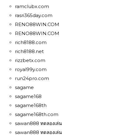
ramclubx.com
rasri365day.com
RENO88WIN.COM
RENO88WIN.COM
rich8188.com
rich8188.net
rizzbetx.com
royal99y.com
run24pro.com
sagame
sagame168
sagame168th
sagame168th.com
sawan888 ทดลองเล่น
sawan888 ทดลองเล่น