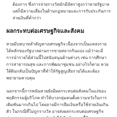
ต้องการ ซึ่งการจ่ายรางวัลมักมีอัตราสูงกว่าหวยรัฐบาล
แต่ก็มีความเสี่ยงในด้านกฎหมายและการรับประกันการ
จ่ายเงินที่ต่ำกว่า
ผลกระทบต่อเศรษฐกิจและสังคม
หวยมีบทบาทสำคัญทางเศรษฐกิจ เนื่องจากเป็นแหล่งราย
ได้หลักของรัฐบาลผ่านการขายสลากกินแบ่ง แม้ว่าจะมี
การนำรายได้ส่วนนี้ไปสนับสนุนด้านต่างๆ เช่น การศึกษา
การสาธารณสุข และการพัฒนาชุมชน อย่างไรก็ตาม หวย
ใต้ดินกลับเป็นปัญหาที่ทำให้รัฐสูญเสียรายได้และต้อง
พยายามควบคุม
นอกจากนี้การพนันหวยยังมีผลกระทบต่อสังคมในแง่ของ
พฤติกรรมผู้บริโภค ทำให้บางกลุ่มคนตั้งความหวังในการ
เดิมพันมากเกินไป โดยอาจมีการยืมเงินหรือใช้จ่ายเงินเกิน
ตัว ในกรณีที่ไม่ถูกรางวัล อาจส่งผลกระทบต่อเศรษฐกิจ