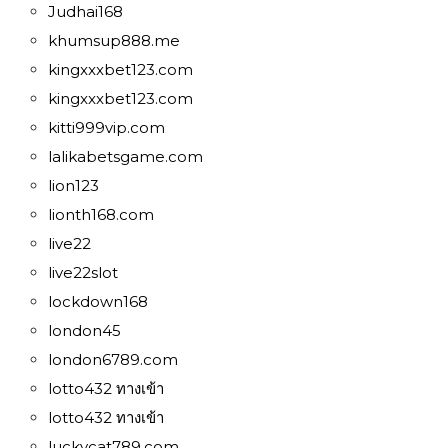
Judhai168
khumsup888.me
kingxxxbet123.com
kingxxxbet123.com
kitti999vip.com
lalikabetsgame.com
lion123
lionth168.com
live22
live22slot
lockdown168
london45
london6789.com
lotto432 ทางเข้า
lotto432 ทางเข้า
luckycat789.com