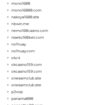
mono1688
mono16888.com
nakoya1688.site
nbwin.me
nemo168casino.com
niseko168bet.com
no1huay
no1huay.com
okc4
okcasino159.com
okcasino159.com
onesiamclub.site
onesiamclub.site
p2vvip
panama888