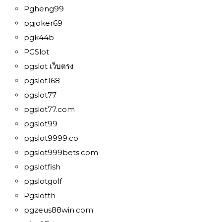
Pgheng99
pgjoker69
pgk44b
PGSlot
pgslot เว็บตรง
pgslot168
pgslot77
pgslot77.com
pgslot99
pgslot9999.co
pgslot999bets.com
pgslotfish
pgslotgolf
Pgslotth
pgzeus88win.com