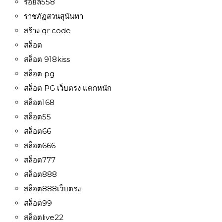
รอยัล558
ราชภัฏสวนสุนันทา
สร้าง qr code
สล็อต
สล็อต 918kiss
สล็อต pg
สล็อต PG เว็บตรง แตกหนัก
สล็อต168
สล็อต55
สล็อต66
สล็อต666
สล็อต777
สล็อต888
สล็อต888เว็บตรง
สล็อต99
สล็อตlive22