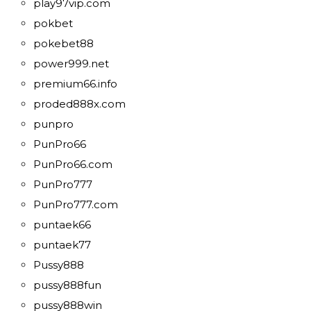
play97vip.com
pokbet
pokebet88
power999.net
premium66.info
proded888x.com
punpro
PunPro66
PunPro66.com
PunPro777
PunPro777.com
puntaek66
puntaek77
Pussy888
pussy888fun
pussy888win