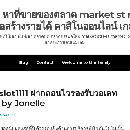
ด หาที่ขายของตลาด market st
พื่อสร้างรายได้ คาสิโนออนไลน์ เก
่ให้เช่า พื้นที่เช่า ตลาดนัด ตลาดนัดเปิดใหม่ market street market 
สำหรับการเล่นเพิ่มเติม!
Blog
Contact
Welcome to the family!
slot1111 ฝากถอนไวรองรับวอเลท
 by Jonelle
11ok.com
ดนิยมสูงสุดที่ปี ด้วยจุดแข็งด้านการบริการที่เร็วทันใจ ไม่เป็น