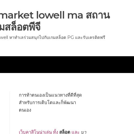
 market lowell ma สถาน
มสล็อตพีจี
lowell หาทำเลร่วมสนุกไปกับเกมสล็อต PG และรับเครดิตฟรี
การท้าตนเองเป็นแนวทางที่ดีที่สุด
สำหรับการเติบโตและก็พัฒนา
ตนเอง
เว็บคาสิโนน่าเล่น ทั้ง
สล็อต
และ
บา