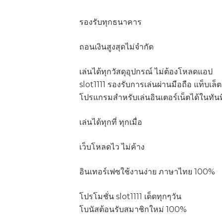
รองรับทุกธนาคาร
ถอนเงินสูงสุดไม่จำกัด
เล่นได้ทุกวัสดุอุปกรณ์ ไม่ต้องโหลดแอป
slot1111 รองรับการเล่นผ่านมือถือ แท็บเล็
โปรแกรมสำหรับเล่นอินเตอร์เน็ตได้ในทันท
เล่นได้ทุกที่ ทุกเมื่อ
เว็บโหลดไว ไม่ค้าง
อินเทอร์เฟซใช้งานง่าย ภาษาไทย 100%
โปรโมชั่น slot1111 เด็ดทุกๆวัน
โบนัสต้อนรับสมาชิกใหม่ 100%