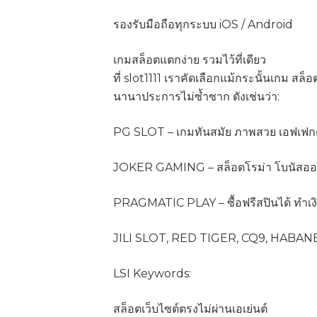
รองรับมือถือทุกระบบ iOS / Android
เกมสล็อตแตกง่าย รวมไว้ที่เดียว
ที่ slot1111 เราคัดเลือกแม้กระนั้นเกม สล็
นานาประการไม่ซ้ำซาก ดังเช่นว่า:
PG SLOT – เกมทันสมัย ภาพสวย เอฟเฟกต
JOKER GAMING – สล็อตโรม่า โบนัสออ
PRAGMATIC PLAY – ซื้อฟรีสปินได้ ทำเง
JILI SLOT, RED TIGER, CQ9, HABANER
LSI Keywords:
สล็อตเว็บไซต์ตรงไม่ผ่านเอเย่นต์