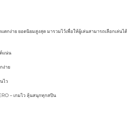
อตแตกง่าย ยอดนิยมสูงสุด มารวมไว้เพื่อให้ผู้เล่นสามารถเลือกเล่นได
์แน่น
กง่าย
ินไว
O – เกมไว ลุ้นสนุกทุกสปิน