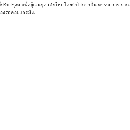
รับปรุงมาเพื่อผู้เล่นยุคสมัยใหม่โดยยิ่งไปกว่านั้น ทำรายการ ฝาก
ม่ต้องรอคอยแอดมิน