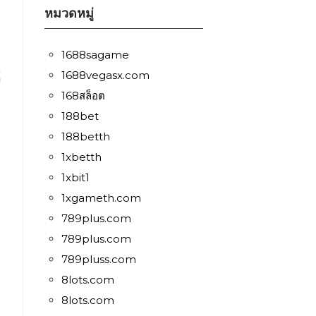
หมวดหมู่
1688sagame
1688vegasx.com
้
168สล็อต
188bet
188betth
1xbetth
1xbit1
1xgameth.com
789plus.com
789plus.com
789pluss.com
8lots.com
8lots.com