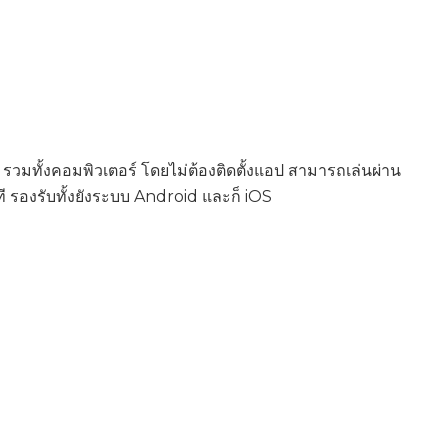
ต รวมทั้งคอมพิวเตอร์ โดยไม่ต้องติดตั้งแอป สามารถเล่นผ่าน
ี รองรับทั้งยังระบบ Android และก็ iOS