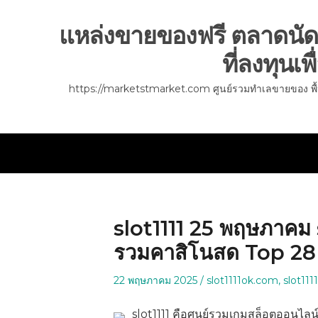
Skip
to
แหล่งขายของฟรี ตลาดนั
content
ที่ลงทุนเ
https://marketstmarket.com ศูนย์รวมทำเลขายของ พื้นที
slot1111 25 พฤษภาคม 
รวมคาสิโนสด Top 28
Posted
Posted
22 พฤษภาคม 2025
slot1111ok.com
,
slot11
on
in
slot1111 คือศูนย์รวมเกมสล็อตออนไลน์ยอ