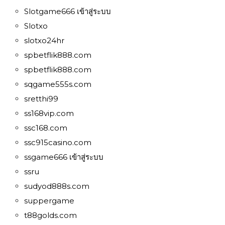
Slotgame666 เข้าสู่ระบบ
Slotxo
slotxo24hr
spbetflik888.com
spbetflik888.com
sqgame555s.com
sretthi99
ss168vip.com
ssc168.com
ssc915casino.com
ssgame666 เข้าสู่ระบบ
ssru
sudyod888s.com
suppergame
t88golds.com