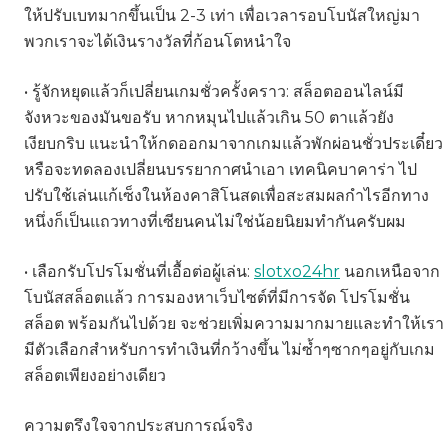
ให้ปรับเบทมากขึ้นเป็น 2-3 เท่า เพื่อเวลารอบโบนัสใหญ่มา
พวกเราจะได้เงินรางวัลที่ก้อนโตหนำใจ
• รู้จักหยุดแล้วก็เปลี่ยนเกมชั่วครั้งคราว: สล็อตออนไลน์มี
จังหวะของมันขอรับ หากหมุนไปแล้วเกิน 50 ตาแล้วยัง
เงียบกริบ แนะนำให้กดออกมาจากเกมแล้วพักผ่อนชั่วประเดี๋ยว
หรือจะทดลองเปลี่ยนบรรยากาศนำเอา เทคนิคบาคาร่า ไป
ปรับใช้เล่นแก้เซ็งในห้องคาสิโนสดเพื่อสะสมผลกำไรอีกทาง
หนึ่งก็เป็นแถวทางที่เซียนคนไม่ใช่น้อยนิยมทำกันครับผม
• เลือกรับโปรโมชั่นที่เอื้อต่อผู้เล่น:
slotxo24hr
นอกเหนือจาก
โบนัสสล็อตแล้ว การมองหาเว็บไซต์ที่มีการจัด โปรโมชั่น
สล็อต พร้อมกันไปด้วย จะช่วยเพิ่มความมากมายและทำให้เรา
มีตัวเลือกสำหรับการทำเงินที่กว้างขึ้น ไม่ซ้ำๆซากๆอยู่กับเกม
สล็อตเพียงอย่างเดียว
ความตรึงใจจากประสบการณ์จริง