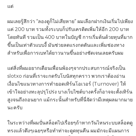
แต่
ผมเลยรู้สึกว่า “ลองดูก็ไม่เสียหาย” ผมเลือกฝากเงินเริ่มไปเพียง
แค่ 200 บาท รวมทั้งระบบก็ปรับเครดิตเพิ่มให้อีก 200 บาท
โดยทันที รวมเป็น 400 บาทในบัญชี การเริ่มต้นด้วยทุนที่มาก
ขึ้นเป็นเท่าตัวแบบงี้ มันช่วยลดแรงกดดันและเพิ่มช่องทาง
สำหรับเพื่อการเบทได้ยาวนานขึ้นอย่างชัดเจนเลยครับผม
แต่สิ่งที่ผมอยากเตือนเพื่อนพ้องๆจากประสบการณ์จริงเป็น
slotxo ก่อนที่เราจะกดรับโบนัสทุกคราว พวกเราต้องอ่าน
เงื่อนไขแนวทางการทำยอดเทิร์นโอเวอร์ (Turnover) ให้
เข้าใจอย่างทะลุปรุโปร่ง บางเว็บไซต์บางครั้งก็อาจจะตั้งเทิร์น
สูงจนถึงถอนยาก แม้กระนั้นสำหรับที่นี่จัดว่ามีเหตุผลมากมาย
นะครับ
ในระหว่างที่ผมปั่นสล็อตไปเรื่อยๆถ้าหากวันไหนระบบสล็อตดู
ทรงแล้วตึงๆเฉยๆหรือทำท่าจะดูดทุนคืน ผมมักจะมีแผนการ