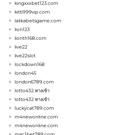
kingxxxbet123.com
kitti999vip.com
lalikabetsgame.com
lion123
lionth168.com
live22
live22slot
lockdown168
london45
london6789.com
lotto432 ทางเข้า
lotto432 ทางเข้า
luckycat789.com
m4newonline.com
m4newonline.com
mac1bet789.com