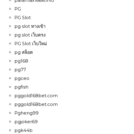
paramax1688.info
PG
PG Slot
pg slot ทางเข้า
pg slot เว็บตรง
PG Slot เว็บใหม่
pg สล็อต
pg168
pg77
pgceo
pgfish
pggold168bet.com
pggold168bet.com
Pgheng99
pgjoker69
pgk44b