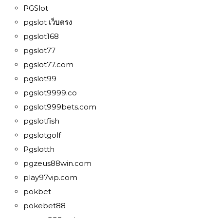
PGSlot
pgslot เว็บตรง
pgslot168
pgslot77
pgslot77.com
pgslot99
pgslot9999.co
pgslot999bets.com
pgslotfish
pgslotgolf
Pgslotth
pgzeus88win.com
play97vip.com
pokbet
pokebet88