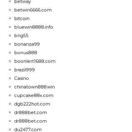
betway
betwin6666.com
bitcoin
bluewin8888.info
bng55
bonanza99
bonus888
boonlert1688.com
brazil999
Casino
chinatown888.win
cupcake88x.com
dgb222hot.com
dr888bet.com
dr888bet.com
du2477.com