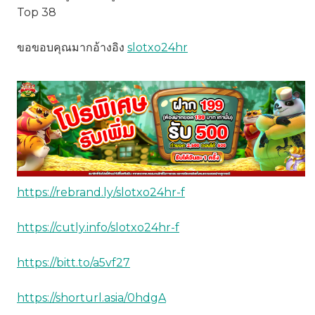
Top 38
ขอขอบคุณมากอ้างอิง
slotxo24hr
https://rebrand.ly/slotxo24hr-f
https://cutly.info/slotxo24hr-f
https://bitt.to/a5vf27
https://shorturl.asia/0hdgA