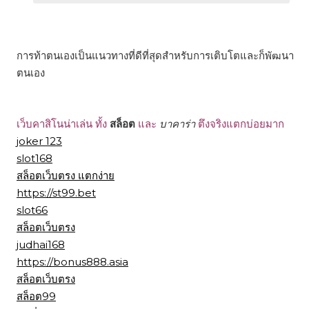
การท้าตนเองเป็นแนวทางที่ดีที่สุดสำหรับการเติบโตและก็พัฒนา
ตนเอง
เว็บคาสิโนน่าเล่น ทั้ง
สล็อต
และ
บาคาร่า
ตึงจริงแตกบ่อยมาก
joker 123
slot168
สล็อตเว็บตรง แตกง่าย
https://st99.bet
slot66
สล็อตเว็บตรง
judhai168
https://bonus888.asia
สล็อตเว็บตรง
สล็อต99