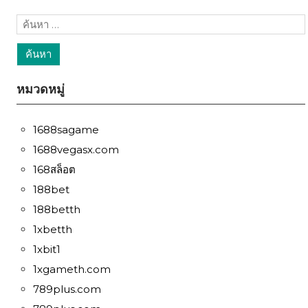
ค้นหา
สำหรับ:
หมวดหมู่
1688sagame
1688vegasx.com
168สล็อต
188bet
188betth
1xbetth
1xbit1
1xgameth.com
789plus.com