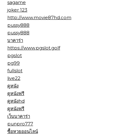
sagame
joker 123
http://www.movie87hd.com
pussy888
pussy888
บาคาร่า
https://www.pgslot.golf
pgslot
pg99
fullslot
live22
ดูหนัง
ดูหนังฟรี
ดูหนังhd
ดูหนังฟรี
เว็บบาคาร่า
punpro777
ซื้อหวยออนไลน์