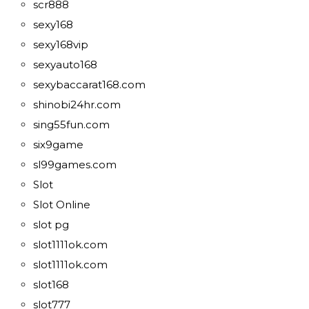
scr888
sexy168
sexy168vip
sexyauto168
sexybaccarat168.com
shinobi24hr.com
sing55fun.com
six9game
sl99games.com
Slot
Slot Online
slot pg
slot1111ok.com
slot1111ok.com
slot168
slot777