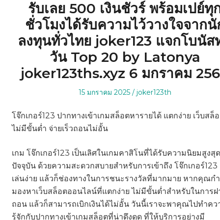
รับเลย 500 เงินชัวร์ พร้อมเปย์ทุ
ชั่วโมงได้รับความไว้วางใจจากนั
ลงทุนทั่วไทย joker123 แจกโบนัสท
วัน Top 20 by Latonya
joker123ths.xyz 6 มกราคม 25
Posted
Posted
15 มกราคม 2025
joker123th
on
in
โจ๊กเกอร์123 ปากทางเข้าเกมสล็อตหารายได้ แตกง่าย เว็บสล็
ไม่มีขั้นต่ำ จ่ายเร็วถอนไม่อั้น
เกม โจ๊กเกอร์123 เป็นเลิศในเกมคาสิโนที่ได้รับความนิยมสูงสุ
ปัจจุบัน ด้วยความสะดวกสบายสำหรับการเข้าถึง โจ๊กเกอร์123
เล่นง่าย แล้วก็ช่องทางในการชนะรางวัลที่มากมาย หากคุณกำ
มองหาเว็บสล็อตออนไลน์ที่แตกง่าย ไม่มีขั้นต่ำสำหรับในการฝ
ถอน แล้วก็สามารถเบิกเงินได้ไม่อั้น วันนี้เราจะพาคุณไปทำค
รู้จักกับปากทางเข้าเกมสล็อตที่น่าดึงดูด ที่ให้บริการอย่างมี