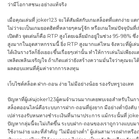
ว่ามีโอกาสชนะอย่างแท้จริง
เมื่อคุณเล่นที่ joker123 จะได้สัมผัสกับเกมสล็อตที่แตกง่าย แต
ไม่ว่าจะเป็นเกมยอดฮิตที่หลายๆคนรู้จัก หรือเกมใหม่ปัจจุบันที่เพ
เปิดตัว จุดเด่นก็คือ RTP สูงโดยเฉลี่ยมักอยู่ในช่วง 95-98% ซึ่ง
สูงมากในอุตสาหกรรมนี้ ยิ่ง RTP สูงมากแค่ไหน จังหวะที่ผู้เล่
ได้เงินรางวัลก็ยิ่งเยอะขึ้นเรื่อยๆเท่านั้น ทำให้การเล่นไม่เพียงแต
เพลิดเพลินเจริญใจ ถ้าเกิดแต่ว่ายังสร้างความมั่นใจว่าคุณจะได้
ผลตอบแทนที่คุ้มค่าจากการลงทุน
เว็บไซต์สล็อต ฝาก-ถอน ง่าย ไม่มีอย่างน้อย รองรับทรูวอเลท
ปัญหาที่ผู้เล่นjoker123ผู้คนจำนวนมากเคยพบเจอสำหรับในกา
สล็อตออนไลน์คือระบบการฝาก-ถอนที่ยุ่งยาก มีอย่างต่ำบังคับ 
เปล่ารองรับหนทางชำระเงินที่นานาประการ แม้กระนั้นที่ jok
ปัญหากลุ่มนี้จะไม่เกิดขึ้น ระบบฝาก-ถอนของเราถูกวางแบบมา
ใช้งานง่าย และที่สำคัญ “ไม่มีอย่างต่ำ” ผู้เล่นสามารถฝากหรื