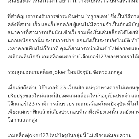
เงินเยอะแค่ไหนก็ได้ตามอยาก ไม่ว่าจะเป็นหลักสิบหรือหลักหมื
ที่สำคัญ เรารองรับการชำระเงินผ่าน “ทรูวอเลท” ซึ่งเป็นวิถีทา
คลังที่สบาย เร็ว และก็ปลอดภัย ผู้เล่นไม่มีความจำเป็นต้องมีบัญ
ธนาคารก็สามารถเติมเงินเข้าเว็บรวมทั้งเริ่มเล่นสล็อตได้โดยทั
นอกเหนือจากนั้น ระบบการฝาก-ถอนยังเป็นระบบอัตโนมัติ ทำใ
เวลาคอยเพียงไม่กี่วินาที คุณก็สามารถนำเงินเข้าไปต่อยอดแล
เพลิดเพลินใจกับเกมสล็อตแตกง่ายโจ๊กเกอร์123ของพวกเราได้
รวมสุดยอดเกมสล็อต joker ใหม่ปัจจุบัน จังหวะแตกสูง
เมื่อเอ่ยถึงค่าย โจ๊กเกอร์123 เว็บหลัก แน่ๆว่าทางค่ายไม่เคยหย
ปรับปรุงของใหม่และก็อัปเดตเกมสล็อตใหม่ๆอยู่เป็นประจำ และก
โจ๊กเกอร์123 เรามีการเก็บรวบรวมเกมสล็อตใหม่ปัจจุบัน ที่ไม่ได
เพียงแต่กราฟิกแล้วก็เสียงประกอบที่น่าทึ่งเพียงแค่นั้น แต่ยังม
โอกาสแตกสูง
เกมสล็อตjoker123ใหม่ปัจจุบันกลุ่มนี้ ไม่เพียงแต่มอบความ