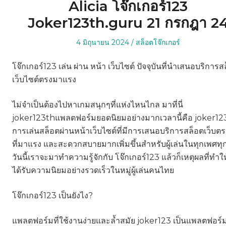
Alicia โจ๊กเกอร์123
Joker123th.guru 21 กรกฎา 2
Posted
Posted
4 มิถุนายน 2024
สล็อตโจ๊กเกอร์
on
in
โจ๊กเกอร์123 เล่น ผ่าน หน้า เว็บไซต์ ปัจจุบันที่นำเสนอบริการส
เว็บไซต์ตรงมาแรง
ไม่จำเป็นต้องไปหาเกมสนุกๆที่แห่งไหนไกล มาที่นี่
joker123thแพลตฟอร์มยอดนิยมอย่างมากเวลานี้คือ joker12
การเล่นสล็อตผ่านหน้าเว็บไซต์ที่มีการเสนอบริการสล็อตเว็บตร
ที่มาแรง และสะดวกสบายมากเพิ่มขึ้นสำหรับผู้เล่นในทุกเพศทุก
วันนี้เราจะมาทำความรู้จักกับ โจ๊กเกอร์123 แล้วก็เหตุผลที่ทำใ
ได้รับความนิยมอย่างรวดเร็วในหมู่ผู้เล่นคนไทย
โจ๊กเกอร์123 เป็นยังไง?
แพลตฟอร์มที่ใช้งานง่ายและล้ำสมัย joker123 เป็นแพลตฟอร์