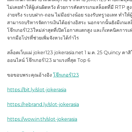
ไม่เคยทำให้ผู้เล่นผิดหวัง ด้วยการคัดสรรเกมสล็อตที่มี RTP สู
ง่ายจริง ระบบฝาก-ถอน ไม่มีอย่างน้อย รองรับทรูวอเลท ทำให้ผู้
สามารถบริหารจัดการเงินได้อย่างอิสระ นอกจากนั้นยังมีเกมส
โจ๊กเกอร์123ใหม่ล่าสุดที่เปิดโอกาสแตกสูง และก็เทคนิคการเล
จากมือโปรที่ช่วยเพิ่มจังหวะได้กำไร
สล็อตเว็บแม่ joker123 jokerasia.net 1 ม.ค. 25 Quincy คาส
ออนไลน์ โจ๊กเกอร์123 มาแรงที่สุด Top 6
ขอขอบพระคุณอ้างอิง
โจ๊กเกอร์123
https://bit.ly/slot-jokerasia
https://rebrand.ly/slot-jokerasia
https://wow.in.th/slot-jokerasia