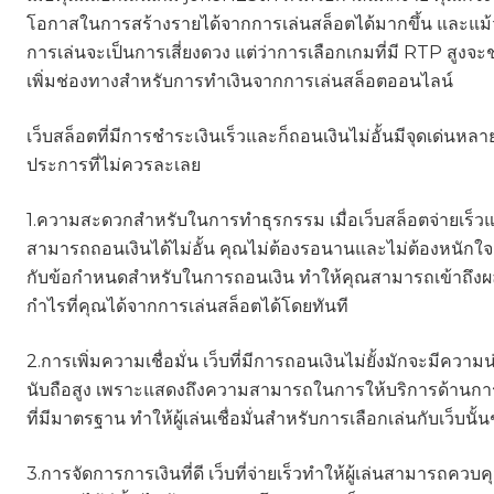
โอกาสในการสร้างรายได้จากการเล่นสล็อตได้มากขึ้น และแม้
การเล่นจะเป็นการเสี่ยงดวง แต่ว่าการเลือกเกมที่มี RTP สูงจะ
เพิ่มช่องทางสำหรับการทำเงินจากการเล่นสล็อตออนไลน์
เว็บสล็อตที่มีการชำระเงินเร็วและก็ถอนเงินไม่อั้นมีจุดเด่นหลา
ประการที่ไม่ควรละเลย
1.ความสะดวกสำหรับในการทำธุรกรรม เมื่อเว็บสล็อตจ่ายเร็วแ
สามารถถอนเงินได้ไม่อั้น คุณไม่ต้องรอนานและไม่ต้องหนักใจเ
กับข้อกำหนดสำหรับในการถอนเงิน ทำให้คุณสามารถเข้าถึงผ
กำไรที่คุณได้จากการเล่นสล็อตได้โดยทันที
2.การเพิ่มความเชื่อมั่น เว็บที่มีการถอนเงินไม่ยั้งมักจะมีความน
นับถือสูง เพราะแสดงถึงความสามารถในการให้บริการด้านการ
ที่มีมาตรฐาน ทำให้ผู้เล่นเชื่อมั่นสำหรับการเลือกเล่นกับเว็บนั้น
3.การจัดการการเงินที่ดี เว็บที่จ่ายเร็วทำให้ผู้เล่นสามารถควบค