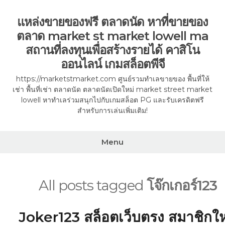
Skip
to
แหล่งขายของฟรี ตลาดนัด หาที่ขายของ
content
ตลาด market st market lowell ma
สถานที่ลงทุนเพื่อสร้างรายได้ คาสิโน
ออนไลน์ เกมสล็อตพีจี
https://marketstmarket.com ศูนย์รวมทำเลขายของ พื้นที่ให้
เช่า พื้นที่เช่า ตลาดนัด ตลาดนัดเปิดใหม่ market street market
lowell หาทำเลร่วมสนุกไปกับเกมสล็อต PG และรับเครดิตฟรี
สำหรับการเล่นเพิ่มเติม!
Menu
All posts tagged
โจ๊กเกอร์123
Joker123 สล็อตเว็บตรง สมาชิกให