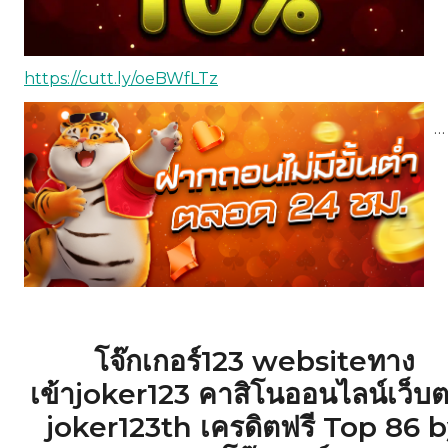
https://cutt.ly/oeBWfLTz
…
โจ๊กเกอร์123 websiteทาง
เข้าjoker123 คาสิโนออนไลน์เว็บ
joker123th เครดิตฟรี Top 86 