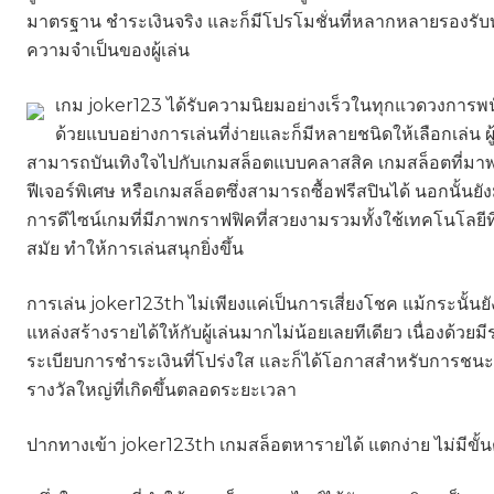
มาตรฐาน ชำระเงินจริง และก็มีโปรโมชั่นที่หลากหลายรองรับ
ความจำเป็นของผู้เล่น
เกม joker123 ได้รับความนิยมอย่างเร็วในทุกแวดวงการพ
ด้วยแบบอย่างการเล่นที่ง่ายและก็มีหลายชนิดให้เลือกเล่น ผู้
สามารถบันเทิงใจไปกับเกมสล็อตแบบคลาสสิค เกมสล็อตที่มา
ฟีเจอร์พิเศษ หรือเกมสล็อตซึ่งสามารถซื้อฟรีสปินได้ นอกนั้นยัง
การดีไซน์เกมที่มีภาพกราฟฟิคที่สวยงามรวมทั้งใช้เทคโนโลยีที
สมัย ทำให้การเล่นสนุกยิ่งขึ้น
การเล่น joker123th ไม่เพียงแค่เป็นการเสี่ยงโชค แม้กระนั้นยั
แหล่งสร้างรายได้ให้กับผู้เล่นมากไม่น้อยเลยทีเดียว เนื่องด้วยม
ระเบียบการชำระเงินที่โปร่งใส และก็ได้โอกาสสำหรับการชนะ
รางวัลใหญ่ที่เกิดขึ้นตลอดระยะเวลา
ปากทางเข้า joker123th เกมสล็อตหารายได้ แตกง่าย ไม่มีขั้น