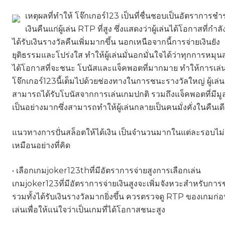
เหตุผลที่ทำให้ โจ๊กเกอร์123 เป็นที่ชื่นชอบเป็นอัตราการชำ
เงินคืนแก่ผู้เล่น RTP ที่สูง ซึ่งแสดงว่าผู้เล่นได้โอกาสที่กำล
ได้รับเงินรางวัลคืนเพิ่มมากขึ้น นอกเหนือจากนี้การจ่ายเงินยัง
ยุติธรรมและโปร่งใส ทำให้ผู้เล่นมั่นอกมั่นใจได้ว่าทุกการหมุน
ได้โอกาสที่จะชนะ โบนัสและแจ็คพอตที่มากมาย ทำให้การเล่
โจ๊กเกอร์123นี้เต็มไปด้วยช่องทางในการชนะรางวัลใหญ่ ผู้เล่น
สามารถได้รับโบนัสจากการเล่นเกมปกติ รวมถึงแจ็คพอตที่มีมู
เป็นอย่างมากซึ่งสามารถทำให้ผู้เล่นกลายเป็นคนมั่งคั่งในคืนเด
แนวทางการปั่นสล็อตให้ได้เงิน เป็นจำนวนมากในแต่ละรอบไม
เหมือนอย่างที่คิด
• เลือกเกมjoker123thที่มีอัตราการจ่ายสูงการเลือกเล่น
เกมjoker123ที่มีอัตราการจ่ายเงินสูงจะเพิ่มจังหวะสำหรับกา
รวมทั้งได้รับเงินรางวัลมากยิ่งขึ้น ควรตรวจดู RTP ของเกมก่อน
เล่นเพื่อให้แน่ใจว่าเป็นเกมที่ได้โอกาสชนะสูง