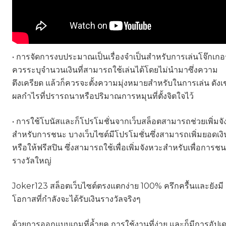
• การจัดการงบประมาณเป็นเรื่องจำเป็นสำหรับการเล่นโจ๊กเกอ
ควรระบุจำนวนเงินที่สามารถใช้เล่นได้โดยไม่นำมาซึ่งความ
ตึงเครียด แล้วก็ควรจะตั้งความมุ่งหมายสำหรับในการเล่น ดังเ
ผลกำไรที่ปรารถนาหรือปริมาณการหมุนที่ตั้งจิตใจไว้
• การใช้โบนัสและก็โปรโมชั่นจากเว็บสล็อตสามารถช่วยเพิ่มจ
สำหรับการชนะ บางเว็บไซต์มีโปรโมชั่นซึ่งสามารถเพิ่มยอดเง
หรือให้ฟรีสปิน ซึ่งสามารถใช้เพื่อเพิ่มจังหวะสำหรับเพื่อการช
รางวัลใหญ่
Joker123 สล็อตเว็บไซต์ตรงแตกง่าย 100% ครึกครื้นและยังมี
โอกาสที่กำลังจะได้รับเงินรางวัลจริงๆ
ด้วยการออกแบบเกมที่ล้ำยุค การใช้งานที่ง่าย และก็มีการอัปเ