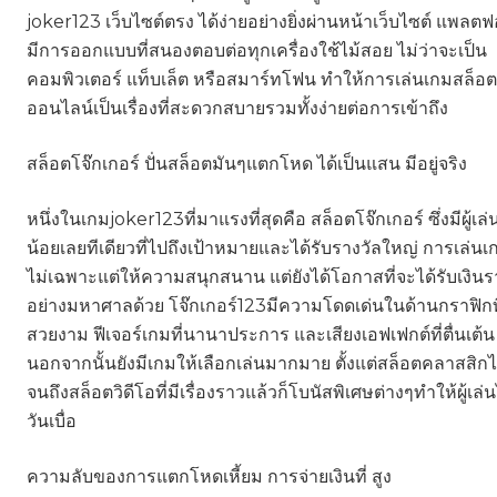
joker123 เว็บไซต์ตรง ได้ง่ายอย่างยิ่งผ่านหน้าเว็บไซต์ แพลตฟ
มีการออกแบบที่สนองตอบต่อทุกเครื่องใช้ไม้สอย ไม่ว่าจะเป็น
คอมพิวเตอร์ แท็บเล็ต หรือสมาร์ทโฟน ทำให้การเล่นเกมสล็อต
ออนไลน์เป็นเรื่องที่สะดวกสบายรวมทั้งง่ายต่อการเข้าถึง
สล็อตโจ๊กเกอร์ ปั่นสล็อตมันๆแตกโหด ได้เป็นแสน มีอยู่จริง
หนึ่งในเกมjoker123ที่มาแรงที่สุดคือ สล็อตโจ๊กเกอร์ ซึ่งมีผู้เล่
น้อยเลยทีเดียวที่ไปถึงเป้าหมายและได้รับรางวัลใหญ่ การเล่นเก
ไม่เฉพาะแต่ให้ความสนุกสนาน แต่ยังได้โอกาสที่จะได้รับเงินร
อย่างมหาศาลด้วย โจ๊กเกอร์123มีความโดดเด่นในด้านกราฟิกที
สวยงาม ฟีเจอร์เกมที่นานาประการ และเสียงเอฟเฟกต์ที่ตื่นเต้น
นอกจากนั้นยังมีเกมให้เลือกเล่นมากมาย ตั้งแต่สล็อตคลาสสิก
จนถึงสล็อตวิดีโอที่มีเรื่องราวแล้วก็โบนัสพิเศษต่างๆทำให้ผู้เล่น
วันเบื่อ
ความลับของการแตกโหดเหี้ยม การจ่ายเงินที่ สูง