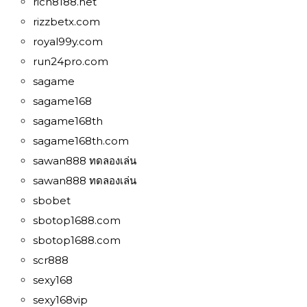
rich8188.net
rizzbetx.com
royal99y.com
run24pro.com
sagame
sagame168
sagame168th
sagame168th.com
sawan888 ทดลองเล่น
sawan888 ทดลองเล่น
sbobet
sbotop1688.com
sbotop1688.com
scr888
sexy168
sexy168vip