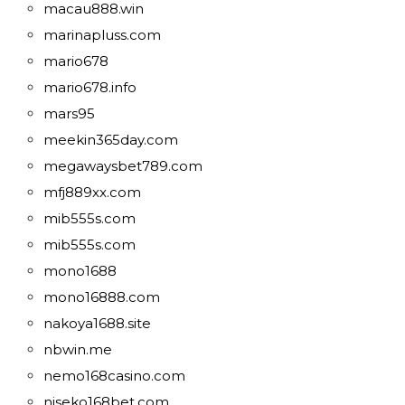
macau888.win
marinapluss.com
mario678
mario678.info
mars95
meekin365day.com
megawaysbet789.com
mfj889xx.com
mib555s.com
mib555s.com
mono1688
mono16888.com
nakoya1688.site
nbwin.me
nemo168casino.com
niseko168bet.com