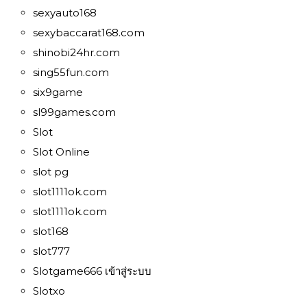
sexyauto168
sexybaccarat168.com
shinobi24hr.com
sing55fun.com
six9game
sl99games.com
Slot
Slot Online
slot pg
slot1111ok.com
slot1111ok.com
slot168
slot777
Slotgame666 เข้าสู่ระบบ
Slotxo