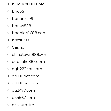
bluewin8888.info
bng55
bonanza99
bonus888
boonlert1688.com
brazil999
Casino
chinatown888.win
cupcake88x.com
dgb222hot.com
dr888bet.com
dr888bet.com
du2477.com
ek4567.com
erisauto.site