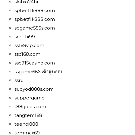
slotxo24hr
spbetflik888.com
spbetflik888.com
sqgame555s.com
sretthi99
ss168vip.com
ssc168.com
ssc915casino.com
ssgame666 เข้าสู่ระบบ
ssru
sudyod888s.com
suppergame
t88golds.com
tangtem168
teenoi888
temmax69