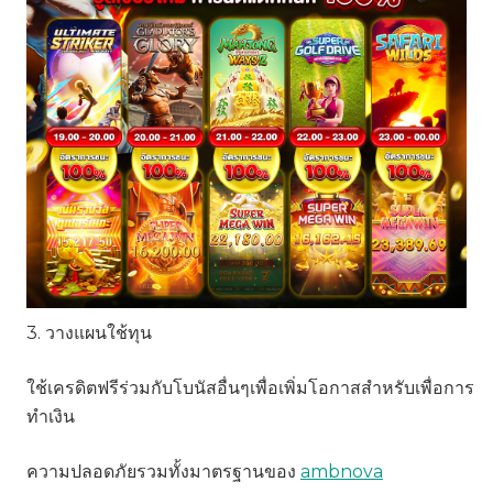
3. วางแผนใช้ทุน
ใช้เครดิตฟรีร่วมกับโบนัสอื่นๆเพื่อเพิ่มโอกาสสำหรับเพื่อการ
ทำเงิน
ความปลอดภัยรวมทั้งมาตรฐานของ
ambnova