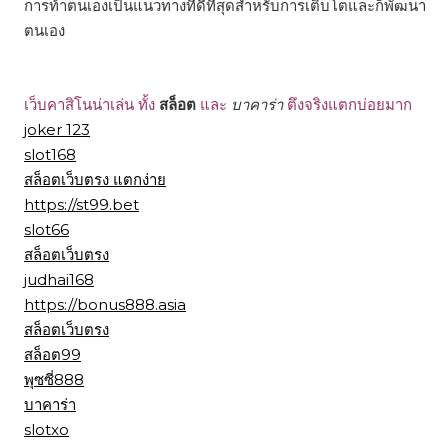
การท้าตนเองเป็นแนวทางที่ดีที่สุดสำหรับการเติบโตและก็พัฒนา
ตนเอง
เว็บคาสิโนน่าเล่น ทั้ง
สล็อต
และ
บาคาร่า
ตึงจริงแตกบ่อยมาก
joker 123
slot168
สล็อตเว็บตรง แตกง่าย
https://st99.bet
slot66
สล็อตเว็บตรง
judhai168
https://bonus888.asia
สล็อตเว็บตรง
สล็อต99
พุซซี่888
บาคาร่า
slotxo