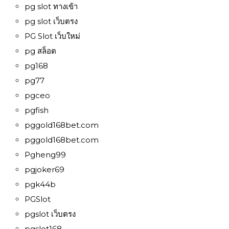
pg slot ทางเข้า
pg slot เว็บตรง
PG Slot เว็บใหม่
pg สล็อต
pg168
pg77
pgceo
pgfish
pggold168bet.com
pggold168bet.com
Pgheng99
pgjoker69
pgk44b
PGSlot
pgslot เว็บตรง
pgslot168