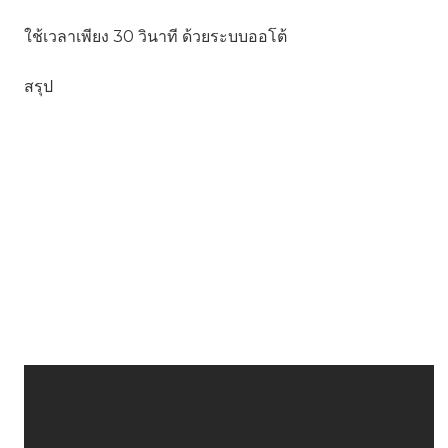
ใช้เวลาเพียง 30 วินาที ด้วยระบบออโต้
สรุป