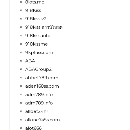
8lots.me
918Kiss
918kiss v2
918kiss ดาวน์โหลด
918kissauto
918kissme
9kpluss.com
ABA
ABAGroup2
abbet789.com
aden168ss.com
adm789.info
adm789.info
allbet24hr
allone745s.com
alot666