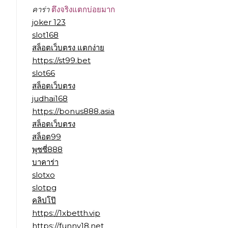
คาร่า
ตึงจริงแตกบ่อยมาก
joker 123
slot168
สล็อตเว็บตรง แตกง่าย
https://st99.bet
ร
slot66
สล็อตเว็บตรง
judhai168
https://bonus888.asia
สล็อตเว็บตรง
สล็อต99
พุซซี่888
บาคาร่า
slotxo
slotpg
คลิปโป๊
https://1xbetth.vip
https://funny18.net