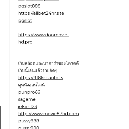
pgslot888
https://allbet24hr.site
pgslot
https://www.doomovie-
hd.pro
เว็บสล็อตและบาคาร่าของโครตดี
เว็บนี้เล่นแล้วรวยจัดๆ
https://918kissauto.tv
ดูหนังออนไลน์
punpro66
sagame
joker 123
http://www.movie87hd.com
pussy888
pussy888