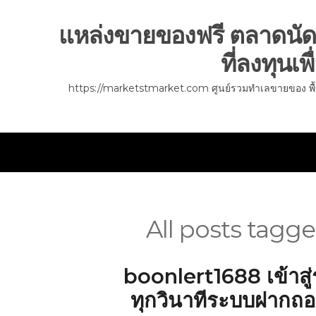
Skip
to
แหล่งขายของฟรี ตลาดนั
content
ที่ลงทุนเ
https://marketstmarket.com ศูนย์รวมทำเลขายของ พื้นที
All posts tagg
boonlert1688 เข้าส
ทุกวินาทีระบบฝากถ