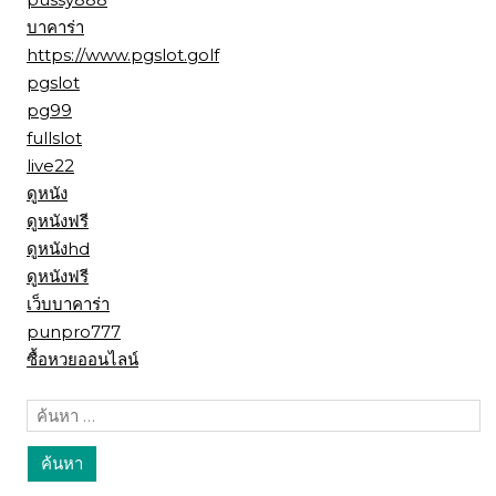
บาคาร่า
https://www.pgslot.golf
pgslot
pg99
fullslot
live22
ดูหนัง
ดูหนังฟรี
ดูหนังhd
ดูหนังฟรี
เว็บบาคาร่า
punpro777
ซื้อหวยออนไลน์
ค้นหา
สำหรับ: