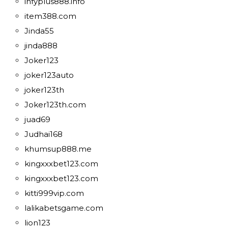
infyplus888.info
item388.com
Jinda55
jinda888
Joker123
joker123auto
joker123th
Joker123th.com
juad69
Judhai168
khumsup888.me
kingxxxbet123.com
kingxxxbet123.com
kitti999vip.com
lalikabetsgame.com
lion123