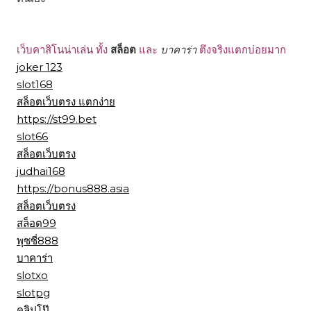
เว็บคาสิโนน่าเล่น ทั้ง
สล็อต
และ
บาคาร่า
ตึงจริงแตกบ่อยมาก
joker 123
slot168
สล็อตเว็บตรง แตกง่าย
https://st99.bet
slot66
สล็อตเว็บตรง
judhai168
https://bonus888.asia
สล็อตเว็บตรง
สล็อต99
พุซซี่888
บาคาร่า
slotxo
slotpg
คลิปโป๊