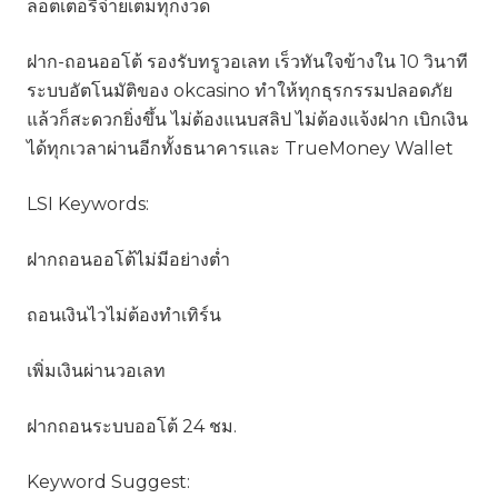
ลอตเตอรี่จ่ายเต็มทุกงวด
ฝาก-ถอนออโต้ รองรับทรูวอเลท เร็วทันใจข้างใน 10 วินาที
ระบบอัตโนมัติของ okcasino ทำให้ทุกธุรกรรมปลอดภัย
แล้วก็สะดวกยิ่งขึ้น ไม่ต้องแนบสลิป ไม่ต้องแจ้งฝาก เบิกเงิน
ได้ทุกเวลาผ่านอีกทั้งธนาคารและ TrueMoney Wallet
LSI Keywords:
ฝากถอนออโต้ไม่มีอย่างต่ำ
ถอนเงินไวไม่ต้องทำเทิร์น
เพิ่มเงินผ่านวอเลท
ฝากถอนระบบออโต้ 24 ชม.
Keyword Suggest: