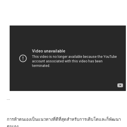
…
การท้าตนเองเป็นแนวทางที่ดีที่สุดสำหรับการเติบโตและก็พัฒนา
ตนเอง