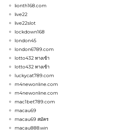
lionth168.com
live22
live22slot
lockdown168
london45
london6789.com
lotto432 ทางเข้า
lotto432 ทางเข้า
luckycat789.com
m4newonline.com
m4newonline.com
mac1bet789.com
macau69
macau69 สมัคร
macau888.win