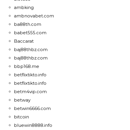
ambking
ambnovabet.com
ba88th.com
babet555.com
Baccarat
baj88thbz.com
baj88thbz.com
bbp168.me
betflixtikto.info
betflixtikto.info
betm4vip.com
betway
betwin6666.com
bitcoin
bluewin8888.info