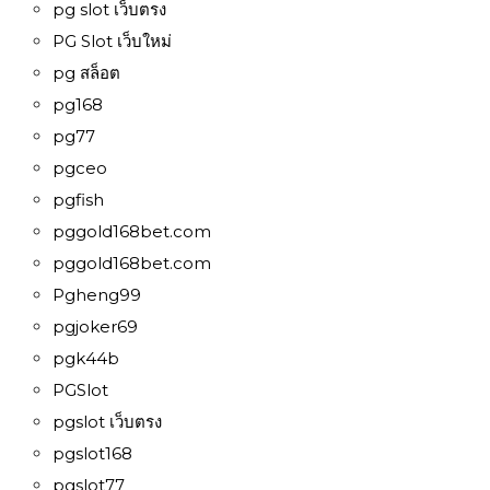
pg slot เว็บตรง
PG Slot เว็บใหม่
pg สล็อต
pg168
pg77
pgceo
pgfish
pggold168bet.com
pggold168bet.com
Pgheng99
pgjoker69
pgk44b
PGSlot
pgslot เว็บตรง
pgslot168
pgslot77