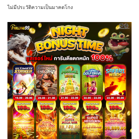
ไม่มีประวัติความเป็นมาคดโกง