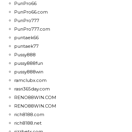
PunPro66
PunPro66.com
PunPro777
PunPro777.com
puntaek66
puntaek77
Pussy888
pussy888fun
pussy888win
ramclubx.com
rasri365day.com
RENO88WIN.COM
RENO88WIN.COM
rich8188.com
rich8188.net
rizzbetx.com