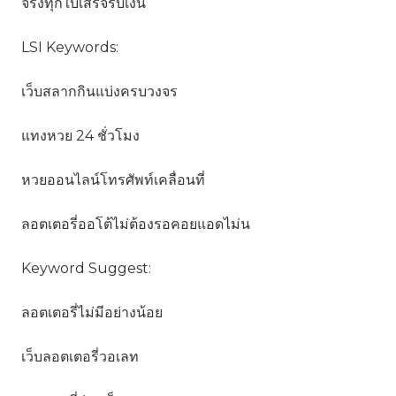
จริงทุกใบเสร็จรับเงิน
LSI Keywords:
เว็บสลากกินแบ่งครบวงจร
แทงหวย 24 ชั่วโมง
หวยออนไลน์โทรศัพท์เคลื่อนที่
ลอตเตอรี่ออโต้ไม่ต้องรอคอยแอดไม่น
Keyword Suggest:
ลอตเตอรี่ไม่มีอย่างน้อย
เว็บลอตเตอรี่วอเลท