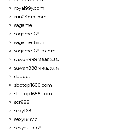
royal99y.com
run24pro.com
sagame
sagame168
sagame168th
sagame168th.com
sawan888 ทดลองเล่น
sawan888 ทดลองเล่น
sbobet
sbotop1688.com
sbotop1688.com
scr888
sexy168
sexy168vip
sexyauto168