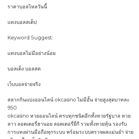
ราคาบอลไหลวันนี้
แทงบอลสเต็ป
Keyword Suggest:
แทงบอลไม่มีอย่างน้อย
บอลเต็ง บอลสด
เว็บบอลจ่ายจริง
สลากกินแบ่งออนไลน์ okcasino ไม่มีอั้น จ่ายสูงสุดบาทละ
950
okcasino หวยออนไลน์ ครบทุกชนิดอีกทั้งหวยรัฐบาล หวย
ลาว ลอตเตอรี่ฮานอย ลอตเตอรี่ยี่กี รวมทั้งหวยหุ้น รองรับ
การแทงผ่านมือถือทุกระบบ พร้อมระบบตรวจผลแม่นยำ จ่าย