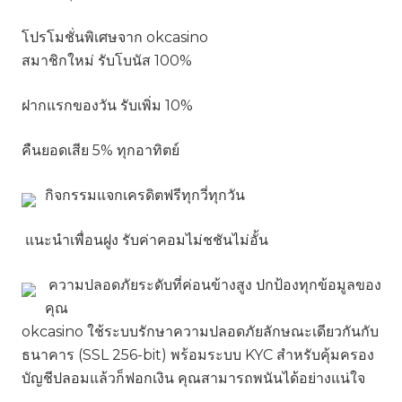
โปรโมชั่นพิเศษจาก okcasino
สมาชิกใหม่ รับโบนัส 100%
ฝากแรกของวัน รับเพิ่ม 10%
คืนยอดเสีย 5% ทุกอาทิตย์
กิจกรรมแจกเครดิตฟรีทุกวี่ทุกวัน
‍‍‍ แนะนำเพื่อนฝูง รับค่าคอมไม่ชชันไม่อั้น
️ ความปลอดภัยระดับที่ค่อนข้างสูง ปกป้องทุกข้อมูลของ
คุณ
okcasino ใช้ระบบรักษาความปลอดภัยลักษณะเดียวกันกับ
ธนาคาร (SSL 256-bit) พร้อมระบบ KYC สำหรับคุ้มครอง
บัญชีปลอมแล้วก็ฟอกเงิน คุณสามารถพนันได้อย่างแน่ใจ