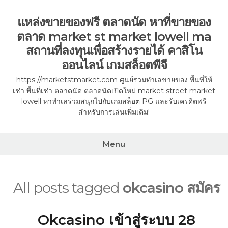
Skip
to
แหล่งขายของฟรี ตลาดนัด หาที่ขายของ
content
ตลาด market st market lowell ma
สถานที่ลงทุนเพื่อสร้างรายได้ คาสิโน
ออนไลน์ เกมสล็อตพีจี
https://marketstmarket.com ศูนย์รวมทำเลขายของ พื้นที่ให้
เช่า พื้นที่เช่า ตลาดนัด ตลาดนัดเปิดใหม่ market street market
lowell หาทำเลร่วมสนุกไปกับเกมสล็อต PG และรับเครดิตฟรี
สำหรับการเล่นเพิ่มเติม!
Menu
All posts tagged
okcasino สมัคร
Okcasino เข้าสู่ระบบ 28