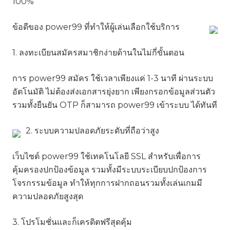
100%
ข้อดีของ power99 ที่ทำให้ผู้เล่นเลือกใช้บริการ
1. ลงทะเบียนสมัครสมาชิกง่ายด้านในไม่กี่ขั้นตอน
การ power99 สมัคร ใช้เวลาเพียงแค่ 1-3 นาที ผ่านระบบ
อัตโนมัติ ไม่ต้องส่งเอกสารยุ่งยาก เพียงกรอกข้อมูลส่วนตัว
รวมทั้งยืนยัน OTP ก็สามารถ power99 เข้าระบบ ได้ทันที
2. ระบบความปลอดภัยระดับที่ถือว่าสูง
เว็บไซต์ power99 ใช้เทคโนโลยี SSL สำหรับเพื่อการ
คุ้มครองปกป้องข้อมูล รวมทั้งมีระบบระเบียบปกป้องการ
โจรกรรมข้อมูล ทำให้ทุกการฝากถอนรวมทั้งเล่นเกมมี
ความปลอดภัยสูงสุด
3. โปรโมชั่นและก็เครดิตฟรีสุดคุ้ม