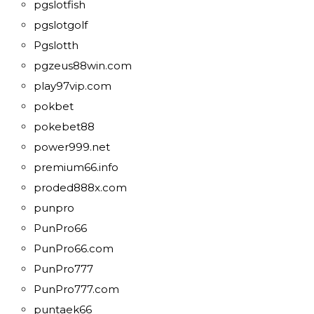
pgslotfish
pgslotgolf
Pgslotth
pgzeus88win.com
play97vip.com
pokbet
pokebet88
power999.net
premium66.info
proded888x.com
punpro
PunPro66
PunPro66.com
PunPro777
PunPro777.com
puntaek66