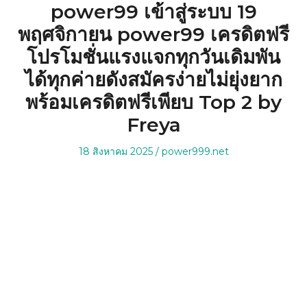
power99 เข้าสู่ระบบ 19
พฤศจิกายน power99 เครดิตฟรี
โปรโมชั่นแรงแจกทุกวันเดิมพัน
ได้ทุกค่ายดังสมัครง่ายไม่ยุ่งยาก
พร้อมเครดิตฟรีเพียบ Top 2 by
Freya
Posted
Posted
18 สิงหาคม 2025
power999.net
on
in