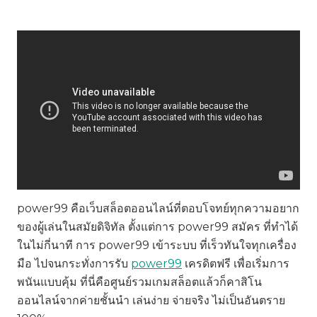
power99 คือเว็บสล็อตออนไลน์ที่ตอบโจทย์ทุกความอยาก
ของผู้เล่นในสมัยดิจิทัล ตั้งแต่การ power99 สมัคร ที่ทำได้
ในไม่กี่นาที การ power99 เข้าระบบ ที่เร็วทันใจทุกเครื่อง
มือ ไปจนกระทั่งการรับ
power99
เครดิตฟรี เพื่อเริ่มการ
พนันแบบคุ้ม ที่นี่คือศูนย์รวมเกมสล็อตแล้วก็คาสิโน
ออนไลน์จากค่ายชั้นนำ เล่นง่าย จ่ายจริง ไม่เป็นอันตราย