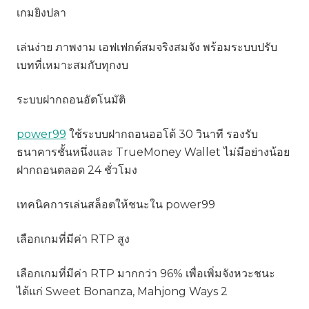
เกมยิงปลา
เล่นง่าย ภาพงาม เอฟเฟกต์สมจริงสมจัง พร้อมระบบปรับ
เบทที่เหมาะสมกับทุกงบ
ระบบฝากถอนอัตโนมัติ
power99
ใช้ระบบฝากถอนออโต้ 30 วินาที รองรับ
ธนาคารชั้นหนึ่งและ TrueMoney Wallet ไม่มีอย่างน้อย
ฝากถอนตลอด 24 ชั่วโมง
เทคนิคการเล่นสล็อตให้ชนะใน power99
เลือกเกมที่มีค่า RTP สูง
เลือกเกมที่มีค่า RTP มากกว่า 96% เพื่อเพิ่มจังหวะชนะ
ได้แก่ Sweet Bonanza, Mahjong Ways 2