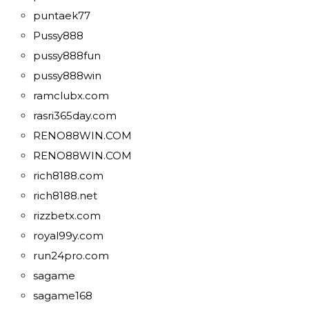
puntaek77
Pussy888
pussy888fun
pussy888win
ramclubx.com
rasri365day.com
RENO88WIN.COM
RENO88WIN.COM
rich8188.com
rich8188.net
rizzbetx.com
royal99y.com
run24pro.com
sagame
sagame168