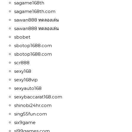
sagame168th
sagame168th.com
sawan888 ทดลองเล่น
sawan888 ทดลองเล่น
sbobet
sbotop1688.com
sbotop1688.com
scr888
sexy168
sexy168vip
sexyauto168
sexybaccarat168.com
shinobi24hr.com
sing55fun.com
six9game
sl99games.com