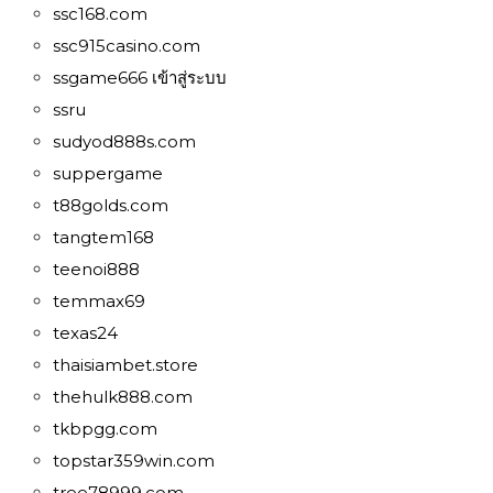
ssc168.com
ssc915casino.com
ssgame666 เข้าสู่ระบบ
ssru
sudyod888s.com
suppergame
t88golds.com
tangtem168
teenoi888
temmax69
texas24
thaisiambet.store
thehulk888.com
tkbpgg.com
topstar359win.com
tree78999.com