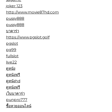
joker 123
http://www.movie87hd.com
pussy888
pussy888
บาคาร่า
https://www.pgslot.golf
pgslot
pg99
fullslot
live22
ดูหนัง
ดูหนังฟรี
ดูหนังhd
ดูหนังฟรี
เว็บบาคาร่า
punpro777
ซื้อหวยออนไลน์