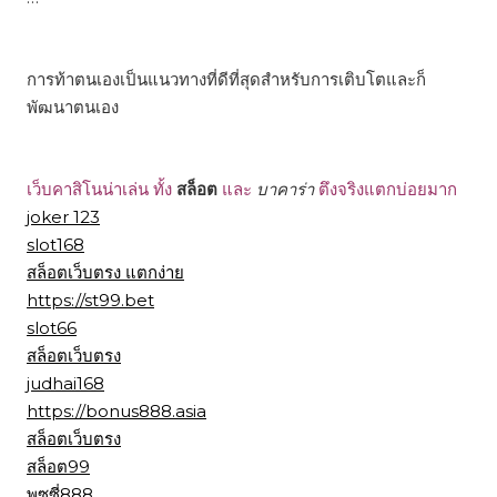
การท้าตนเองเป็นแนวทางที่ดีที่สุดสำหรับการเติบโตและก็
พัฒนาตนเอง
เว็บคาสิโนน่าเล่น ทั้ง
สล็อต
และ
บาคาร่า
ตึงจริงแตกบ่อยมาก
joker 123
slot168
สล็อตเว็บตรง แตกง่าย
https://st99.bet
slot66
สล็อตเว็บตรง
judhai168
https://bonus888.asia
สล็อตเว็บตรง
สล็อต99
พุซซี่888