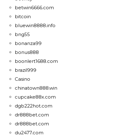
betwin6666.com
bitcoin
bluewin8888.info
bng55
bonanza99
bonus888
boonlert1688.com
brazil999
Casino
chinatown888.win
cupcake88x.com
dgb222hot.com
dr888bet.com
dr888bet.com
du2477.com