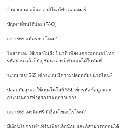
จำพวกเกม สล็อต คาสิโน กีฬา ลอตเตอรี่
ปัญหาที่พบได้บ่อย (FAQ)
rasri365 สมัครยากไหม?
ไม่ยากเลย ใช้เวลาไม่ถึง 1 นาที เพียงแค่กรอกเบอร์โทร
รหัสผ่าน แล้วก็บัญชีธนาคารก็เริ่มเล่นได้ในทันที
ระบบ rasri365 เข้าระบบ มีความปลอดภัยขนาดไหน?
ปลอดภัยสูงสุด ใช้เทคโนโลยี SSL เข้ารหัสข้อมูลและ
กระบวนการทำธุรกรรมทุกรายการ
rasri365 เครดิตฟรี มีเงื่อนไขอะไรไหม?
มีเงื่อนไขการทำเทิร์นเพียงเล็กน้อย และก็สามารถถอนได้