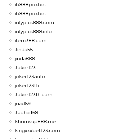
ib888pro.bet
ib888pro.bet
infyplus888.com
infyplus888.info
item388.com
Jinda55
jinda888
Joker123
joker123auto
joker123th
Joker123th.com
juad69
Judhai168
khumsup888.me
kingxxxbet123.com