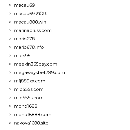
macau69
macau69 สมัคร
macau888.win
marinapluss.com
mario678
mario678.info
mars95
meekin365day.com
megawaysbet789.com
mfj889xx.com
mib555s.com
mib555s.com
mono1688
mono16888.com
nakoya1688.site