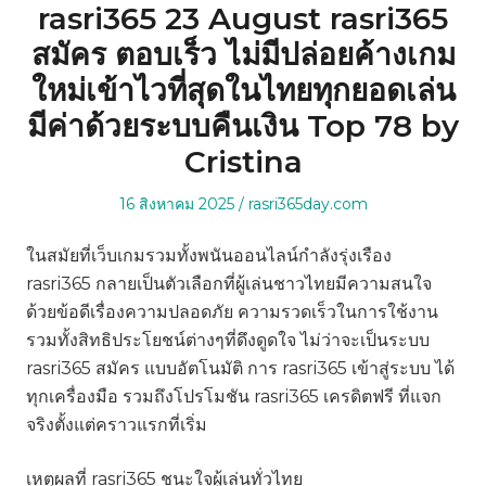
rasri365 23 August rasri365
สมัคร ตอบเร็ว ไม่มีปล่อยค้างเกม
ใหม่เข้าไวที่สุดในไทยทุกยอดเล่น
มีค่าด้วยระบบคืนเงิน Top 78 by
Cristina
Posted
Posted
16 สิงหาคม 2025
rasri365day.com
on
in
ในสมัยที่เว็บเกมรวมทั้งพนันออนไลน์กำลังรุ่งเรือง
rasri365 กลายเป็นตัวเลือกที่ผู้เล่นชาวไทยมีความสนใจ
ด้วยข้อดีเรื่องความปลอดภัย ความรวดเร็วในการใช้งาน
รวมทั้งสิทธิประโยชน์ต่างๆที่ดึงดูดใจ ไม่ว่าจะเป็นระบบ
rasri365 สมัคร แบบอัตโนมัติ การ rasri365 เข้าสู่ระบบ ได้
ทุกเครื่องมือ รวมถึงโปรโมชัน rasri365 เครดิตฟรี ที่แจก
จริงตั้งแต่คราวแรกที่เริ่ม
เหตุผลที่ rasri365 ชนะใจผู้เล่นทั่วไทย