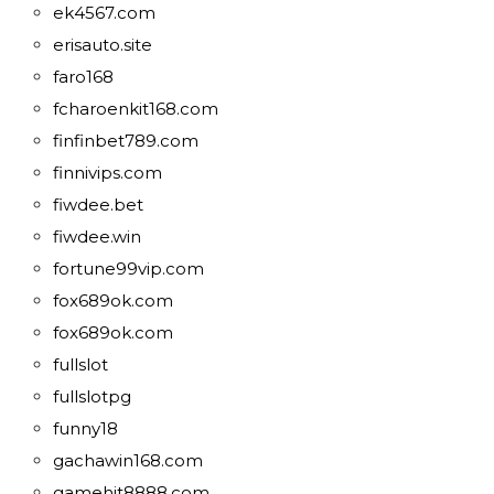
ek4567.com
erisauto.site
faro168
fcharoenkit168.com
finfinbet789.com
finnivips.com
fiwdee.bet
fiwdee.win
fortune99vip.com
fox689ok.com
fox689ok.com
fullslot
fullslotpg
funny18
gachawin168.com
gamehit8888.com