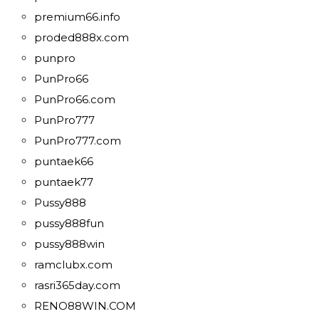
premium66.info
proded888x.com
punpro
PunPro66
PunPro66.com
PunPro777
PunPro777.com
puntaek66
puntaek77
Pussy888
pussy888fun
pussy888win
ramclubx.com
rasri365day.com
RENO88WIN.COM