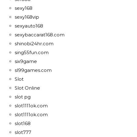
sexy168
sexy168vip
sexyauto168
sexybaccarat168.com
shinobi24hr.com
sing55fun.com
six9game
sl99games.com
Slot
Slot Online
slot pg
slot1111ok.com
slot1111ok.com
slot168
slot777