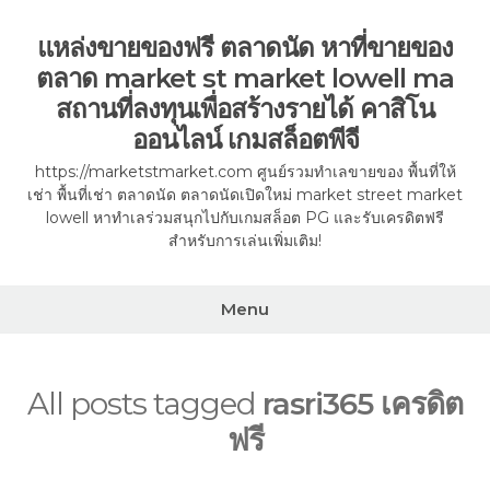
Skip
to
แหล่งขายของฟรี ตลาดนัด หาที่ขายของ
content
ตลาด market st market lowell ma
สถานที่ลงทุนเพื่อสร้างรายได้ คาสิโน
ออนไลน์ เกมสล็อตพีจี
https://marketstmarket.com ศูนย์รวมทำเลขายของ พื้นที่ให้
เช่า พื้นที่เช่า ตลาดนัด ตลาดนัดเปิดใหม่ market street market
lowell หาทำเลร่วมสนุกไปกับเกมสล็อต PG และรับเครดิตฟรี
สำหรับการเล่นเพิ่มเติม!
Menu
All posts tagged
rasri365 เครดิต
ฟรี