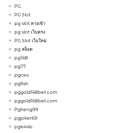
PG
PG Slot
pg slot ทางเข้า
pg slot เว็บตรง
PG Slot เว็บใหม่
pg สล็อต
pg168
pg77
pgceo
pgfish
pggold168bet.com
pggold168bet.com
Pgheng99
pgjoker69
pgk44b