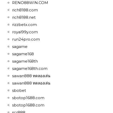
RENO88WIN.COM
rich8188.com
rich8188.net
rizzbetx.com
royal99y.com
run24pro.com
sagame
sagame168
sagame168th
sagame168th.com
sawan888 ทดลองเล่น
sawan888 ทดลองเล่น
sbobet
sbotop1688.com
sbotop1688.com
scr888