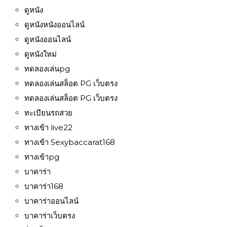
ดูหนัง
ดูหนังหนังออนไลน์
ดูหนังออนไลน์
ดูหนังใหม่
ทดลองเล่นpg
ทดลองเล่นสล็อต PG เว็บตรง
ทดลองเล่นสล็อต PG เว็บตรง
ทะเบียนรถสวย
ทางเข้า live22
ทางเข้า Sexybaccarat168
ทางเข้าpg
บาคาร่า
บาคาร่า168
บาคาร่าออนไลน์
บาคาร่าเว็บตรง