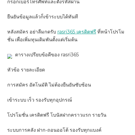
กรอกเบอร์โทรศัพท์และตั้งรหัสผ่าน
ยืนยันข้อมูลแล้วก็เข้าระบบได้ทันที
หลังสมัคร อย่าลืมกดรับ
rasri365 เครดิตฟรี
ที่หน้าโปรโม
ชั่น เพื่อเพิ่มทุนเดิมพันตั้งแต่เริ่มต้น
ตารางเปรียบข้อดีของ rasri365
หัวข้อ รายละเอียด
การสมัคร อัตโนมัติ ไม่ต้องยืนยันซับซ้อน
เข้าระบบ เร็ว รองรับทุกอุปกรณ์
โปรโมชั่น เครดิตฟรี โบนัสฝากคราวแรก รายวัน
ระบบการคลัง ฝาก-ถอนออโต้ รองรับทุกแบงค์