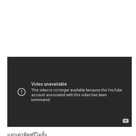
แจกเครดิตฟรีไม่ยั้ง