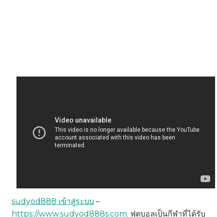
sudyod888 เข้าสู่ระบบ
–
https://www.sudyod888s.com
. ฟุตบอลเป็นกีฬาที่ได้รับ