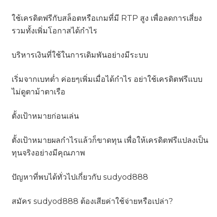
ใช้เครดิตฟรีกับสล็อตหรือเกมที่มี RTP สูง เพื่อลดการเสี่ยง
รวมทั้งเพิ่มโอกาสได้กำไร
บริหารเงินที่ใช้ในการเดิมพันอย่างมีระบบ
เริ่มจากเบทต่ำ ค่อยๆเพิ่มเมื่อได้กำไร อย่าใช้เครดิตฟรีแบบ
ไม่ดูตาม้าตาเรือ
ตั้งเป้าหมายก่อนเล่น
ตั้งเป้าหมายผลกำไรแล้วก็ขาดทุน เพื่อให้เครดิตฟรีแปลงเป็น
ทุนจริงอย่างมีคุณภาพ
ปัญหาที่พบได้ทั่วไปเกี่ยวกับ sudyod888
สมัคร sudyod888 ต้องเสียค่าใช้จ่ายหรือเปล่า?