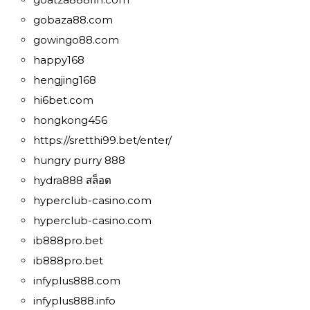
gobaza88.com
gowingo88.com
happy168
hengjing168
hi6bet.com
hongkong456
https://sretthi99.bet/enter/
hungry purry 888
hydra888 สล็อต
hyperclub-casino.com
hyperclub-casino.com
ib888pro.bet
ib888pro.bet
infyplus888.com
infyplus888.info