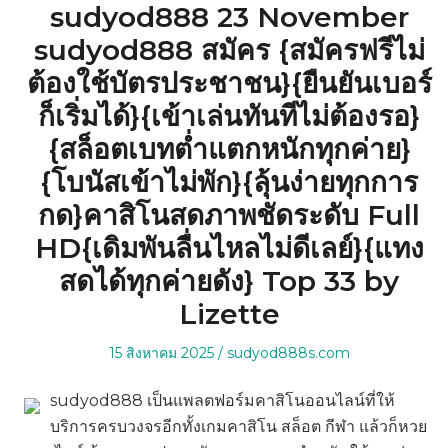
sudyod888 23 November
sudyod888 สมัคร {สมัครฟรีไม่
ต้องใช้บัตรประชาชน}{ยืนยันเบอร์
ก็เริ่มได้}{เข้าเล่นทันทีไม่ต้องรอ}
{สล็อตเบทต่ำแตกหนักทุกค่าย}
{โบนัสเข้าไม่พัก}{ลุ้นง่ายทุกการ
กด}คาสิโนสดภาพชัดระดับ Full
HD{เดิมพันลื่นไหลไม่ดีเลย์}{แทง
สดได้ทุกค่ายดัง} Top 33 by
Lizette
Posted
Posted
15 สิงหาคม 2025
sudyod888s.com
on
in
sudyod888 เป็นแพลตฟอร์มคาสิโนออนไลน์ที่ให้
บริการครบวงจรอีกทั้งเกมคาสิโน สล็อต กีฬา แล้วก็หวย