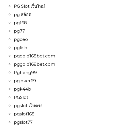
PG Slot เว็บใหม่
pg สล็อต
pg168
pg77
pgceo
pgfish
pggold168bet.com
pggold168bet.com
Pgheng99
pgjoker69
pgk44b
PGSlot
pgslot เว็บตรง
pgslot168
pgslot77