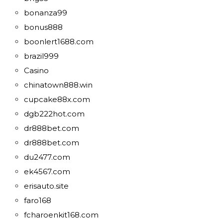
bonanza99
bonus888
boonlert1688.com
brazil999
Casino
chinatown888.win
cupcake88x.com
dgb222hot.com
dr888bet.com
dr888bet.com
du2477.com
ek4567.com
erisauto.site
faro168
fcharoenkit168.com