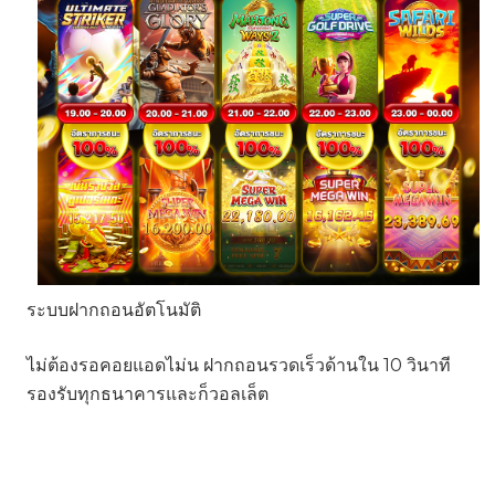
ระบบฝากถอนอัตโนมัติ
ไม่ต้องรอคอยแอดไม่น ฝากถอนรวดเร็วด้านใน 10 วินาที
รองรับทุกธนาคารและก็วอลเล็ต