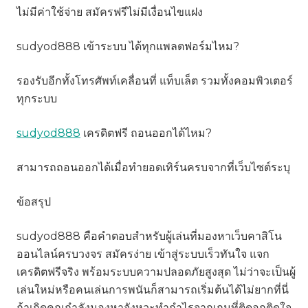
ไม่มีค่าใช้จ่าย สมัครฟรีไม่มีเงื่อนไขแฝง
sudyod888 เข้าระบบ ได้ทุกแพลตฟอร์มไหม?
รองรับอีกทั้งโทรศัพท์เคลื่อนที่ แท็บเล็ต รวมทั้งคอมพิวเตอร์
ทุกระบบ
sudyod888
เครดิตฟรี ถอนออกได้ไหม?
สามารถถอนออกได้เมื่อทำยอดเทิร์นครบจากที่เว็บไซต์ระบุ
ข้อสรุป
sudyod888 คือคำตอบสำหรับผู้เล่นที่มองหาเว็บคาสิโน
ออนไลน์ครบวงจร สมัครง่าย เข้าสู่ระบบเร็วทันใจ แจก
เครดิตฟรีจริง พร้อมระบบความปลอดภัยสูงสุด ไม่ว่าจะเป็นผู้
เล่นใหม่หรือคนเล่นการพนันก็สามารถเริ่มต้นได้ไม่ยากที่นี่
ถ้าเกิดคุณกำลังมองหาจังหวะทำกำไรจากเกมที่ติดอกติดใจ