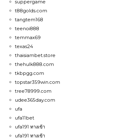
suppergame
t88golds.com
tangtem168
teenoi888
temmax69
texas24
thaisiambet.store
thehulk888.com
tkbpgg.com
topstar359win.com
tree78999.com
udee365day.com
ufa
ufa11bet
ufa191 ทางเข้า
ufa191 ทางเข้า