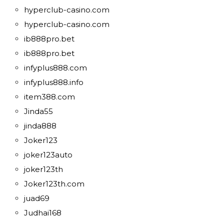
hyperclub-casino.com
hyperclub-casino.com
ib888pro.bet
ib888pro.bet
infyplus888.com
infyplus888.info
item388.com
Jinda55
jinda888
Joker123
joker123auto
joker123th
Joker123th.com
juad69
Judhai168