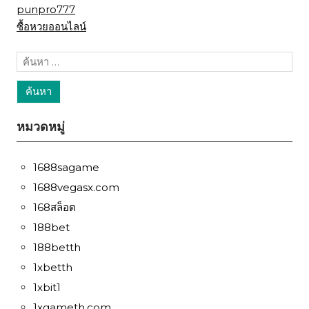
punpro777
ซื้อหวยออนไลน์
ค้นหา
สำหรับ:
หมวดหมู่
1688sagame
1688vegasx.com
168สล็อต
188bet
188betth
1xbetth
1xbit1
1xgameth.com