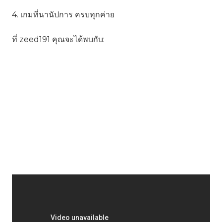
4. เกมที่นานัปการ ครบทุกค่าย
ที่ zeed191 คุณจะได้พบกับ: