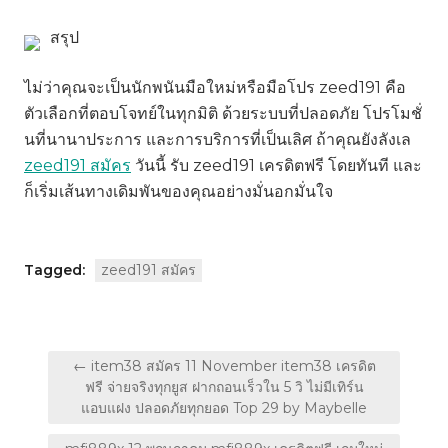
สรุป
ไม่ว่าคุณจะเป็นนักพนันมือใหม่หรือมือโปร zeed191 คือ
ตัวเลือกที่ตอบโจทย์ในทุกมิติ ด้วยระบบที่ปลอดภัย โปรโมชั่
นที่นานาประการ และการบริการที่เป็นเลิศ ถ้าคุณยังลังเล
zeed191 สมัคร
วันนี้ รับ zeed191 เครดิตฟรี โดยทันที และ
ก็เริ่มเส้นทางเดิมพันของคุณอย่างมั่นอกมั่นใจ
Tagged:
zeed191 สมัคร
แนะแนว
← item38 สมัคร 11 November item38 เครดิต
เรื่อง
ฟรี จ่ายจริงทุกยูส ฝากถอนเร็วใน 5 วิ ไม่มีเทิร์น
แอบแฝง ปลอดภัยทุกยอด Top 29 by Maybelle