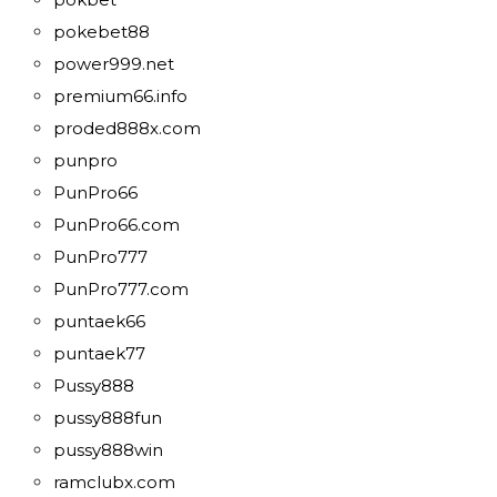
pokebet88
power999.net
premium66.info
proded888x.com
punpro
PunPro66
PunPro66.com
PunPro777
PunPro777.com
puntaek66
puntaek77
Pussy888
pussy888fun
pussy888win
ramclubx.com