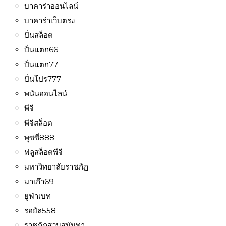
บาคาร่าออนไลน์
บาคาร่าเว็บตรง
ปั่นสล็อต
ปั่นแตก66
ปั่นแตก77
ปั่นโปร777
พนันออนไลน์
พีจี
พีจีสล็อต
พุซซี่888
ฟลูสล็อตพีจี
มหาวิทยาลัยราชภัฏ
มาเก๊า69
ยูฟ่าเบท
รอยัล558
ราชภัฏสวนสุนันทา