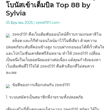
โบนัสเข้าเต็มบิล Top 88 by
Sylvia
Posted
Posted
25 มิถุนายน 2025
zeed1911.com
on
in
zeed191 คือเว็บเดิมพันออนไลน์ที่รวบรวมเกมคาสิโน
สล็อต และก็กีฬาออนไลน์มาไว้ในที่เดียว ด้วยความ
ปลอดภัยระดับที่ค่อนข้างสูง ระบบฝากถอนออโต้ที่เร็วทันใจ
และโปรโมชั่นเครดิตฟรีล้นหลาม ทำให้ zeed191 เปลี่ยน
เป็นหนึ่งในเว็บยอดนิยมอย่างต่อเนื่อง แม้คุณกำลังมองหา
เว็บเดิมพันที่ไว้ใจได้ zeed191 คือตัวเลือกที่ไม่สมควร
ละเลย
ข้อดีของการเลือกเล่นกับ zeed191
1. ระบบสมัครเป็นสมาชิกที่ง่ายรวมทั้งปลอดภัย
เพียงแต่ไม่กี่ขั้นตอนคุณก็สามารถ zeed191 สมัคร ได้ใน