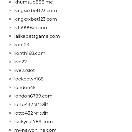
khumsup888.me
kingxxxbet123.com
kingxxxbet123.com
kitti999vip.com
lalikabetsgame.com
lion123
lionth168.com
live22
live22slot
lockdown168
london45
london6789.com
lotto432 ทางเข้า
lotto432 ทางเข้า
luckycat789.com
m4newonline.com