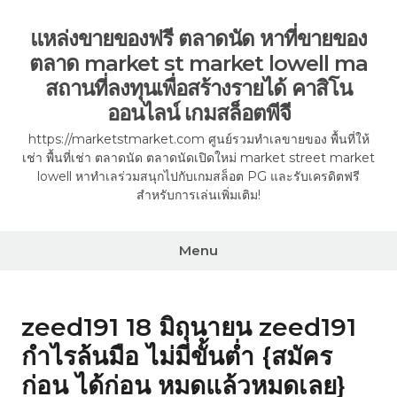
Skip
to
แหล่งขายของฟรี ตลาดนัด หาที่ขายของ
content
ตลาด market st market lowell ma
สถานที่ลงทุนเพื่อสร้างรายได้ คาสิโน
ออนไลน์ เกมสล็อตพีจี
https://marketstmarket.com ศูนย์รวมทำเลขายของ พื้นที่ให้
เช่า พื้นที่เช่า ตลาดนัด ตลาดนัดเปิดใหม่ market street market
lowell หาทำเลร่วมสนุกไปกับเกมสล็อต PG และรับเครดิตฟรี
สำหรับการเล่นเพิ่มเติม!
Menu
zeed191 18 มิถุนายน zeed191
กำไรล้นมือ ไม่มีขั้นต่ำ {สมัคร
ก่อน ได้ก่อน หมดแล้วหมดเลย}