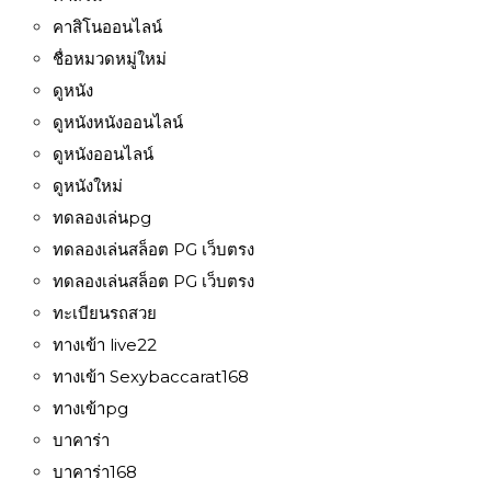
คาสิโนออนไลน์
ชื่อหมวดหมู่ใหม่
ดูหนัง
ดูหนังหนังออนไลน์
ดูหนังออนไลน์
ดูหนังใหม่
ทดลองเล่นpg
ทดลองเล่นสล็อต PG เว็บตรง
ทดลองเล่นสล็อต PG เว็บตรง
ทะเบียนรถสวย
ทางเข้า live22
ทางเข้า Sexybaccarat168
ทางเข้าpg
บาคาร่า
บาคาร่า168