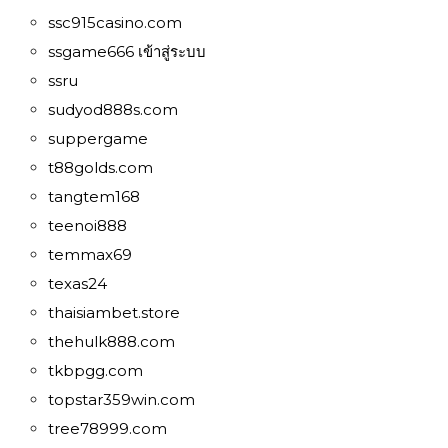
ssc915casino.com
ssgame666 เข้าสู่ระบบ
ssru
sudyod888s.com
suppergame
t88golds.com
tangtem168
teenoi888
temmax69
texas24
thaisiambet.store
thehulk888.com
tkbpgg.com
topstar359win.com
tree78999.com