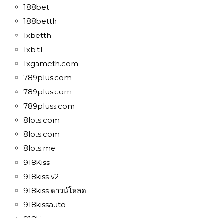
188bet
188betth
1xbetth
1xbit1
1xgameth.com
789plus.com
789plus.com
789pluss.com
8lots.com
8lots.com
8lots.me
918Kiss
918kiss v2
918kiss ดาวน์โหลด
918kissauto