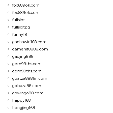
fox689ok.com
fox689ok.com
fullslot
fullslotpg
funny18
gachawin168.com
gamehit8888.com
gaojing888
gem99ths.com
gem99ths.com
goatza888fin.com
gobaza88.com
gowingo88.com
happy168
hengjing168