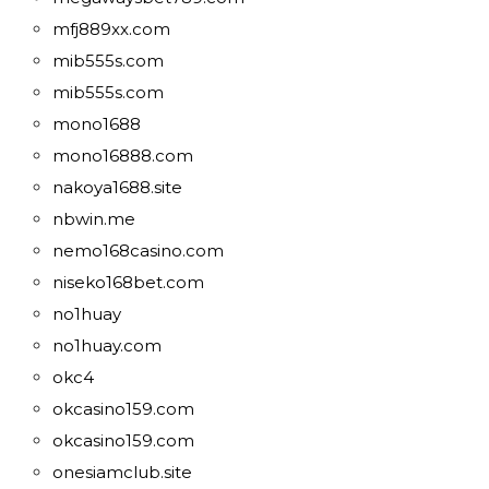
mfj889xx.com
mib555s.com
mib555s.com
mono1688
mono16888.com
nakoya1688.site
nbwin.me
nemo168casino.com
niseko168bet.com
no1huay
no1huay.com
okc4
okcasino159.com
okcasino159.com
onesiamclub.site