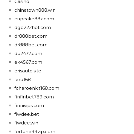
Casino
chinatown888.win
cupcake88x.com
dgb222hot.com
dr888bet.com
dr888bet.com
du2477.com
ek4567.com
erisauto.site
faro168
fcharoenkit168.com
finfinbet789.com
finnivips.com
fiwdee.bet
fiwdee.win
fortune99vip.com