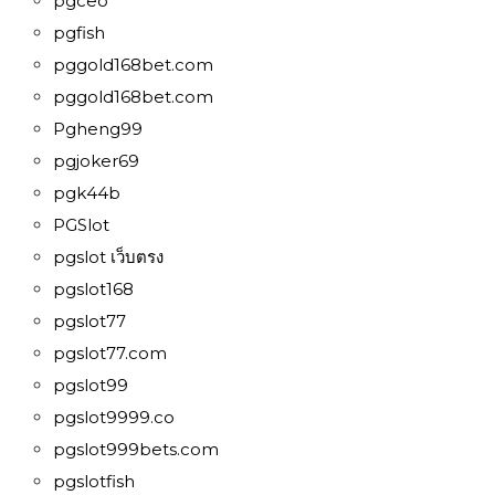
pgceo
pgfish
pggold168bet.com
pggold168bet.com
Pgheng99
pgjoker69
pgk44b
PGSlot
pgslot เว็บตรง
pgslot168
pgslot77
pgslot77.com
pgslot99
pgslot9999.co
pgslot999bets.com
pgslotfish