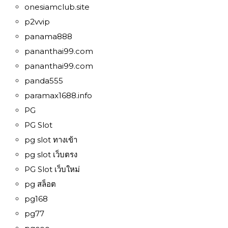
onesiamclub.site
p2vvip
panama888
pananthai99.com
pananthai99.com
panda555
paramax1688.info
PG
PG Slot
pg slot ทางเข้า
pg slot เว็บตรง
PG Slot เว็บใหม่
pg สล็อต
pg168
pg77