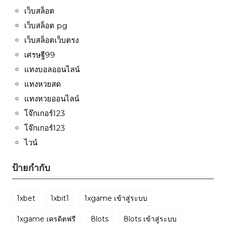
เว็บสล็อต
เว็บสล็อต pg
เว็บสล็อตเว็บตรง
เศรษฐี99
แทงบอลออนไลน์
แทงหวยสด
แทงหวยออนไลน์
โจ๊กเกอร์123
โจ๊กเกอร์123
ไวน์
ป้ายกำกับ
1xbet
1xbit1
1xgame เข้าสู่ระบบ
1xgame เครดิตฟรี
8lots
8lots เข้าสู่ระบบ