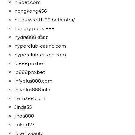
hi6bet.com
hongkong456
https://sretthi99.bet/enter/
hungry purry 888
hydra888 สล็อต
hyperclub-casino.com
hyperclub-casino.com
ib888pro.bet
ib888pro.bet
infyplus888.com
infyplus888.info
item388.com
Jinda55
jinda888
Joker123
joker123auto