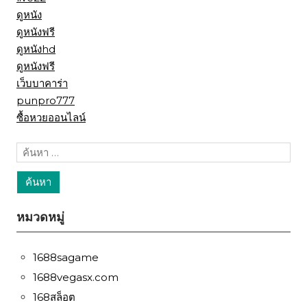
ดูหนัง
ดูหนังฟรี
ดูหนังhd
ดูหนังฟรี
เว็บบาคาร่า
punpro777
ซื้อหวยออนไลน์
ค้นหา
สำหรับ:
หมวดหมู่
1688sagame
1688vegasx.com
168สล็อต