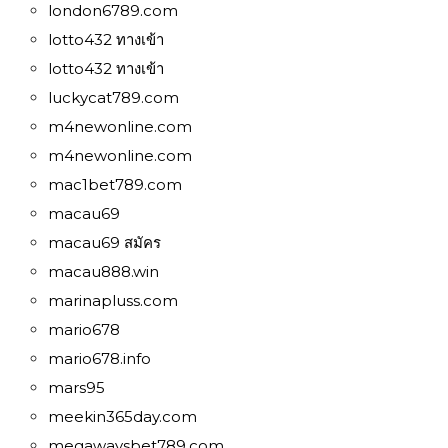
london6789.com
lotto432 ทางเข้า
lotto432 ทางเข้า
luckycat789.com
m4newonline.com
m4newonline.com
mac1bet789.com
macau69
macau69 สมัคร
macau888.win
marinapluss.com
mario678
mario678.info
mars95
meekin365day.com
megawaysbet789.com