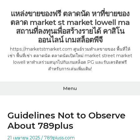
Skip
to
แหล่งขายของฟรี ตลาดนัด หาที่ขายของ
content
ตลาด market st market lowell ma
สถานที่ลงทุนเพื่อสร้างรายได้ คาสิโน
ออนไลน์ เกมสล็อตพีจี
https://marketstmarket.com ศูนย์รวมทำเลขายของ พื้นที่ให้
เช่า พื้นที่เช่า ตลาดนัด ตลาดนัดเปิดใหม่ market street market
lowell หาทำเลร่วมสนุกไปกับเกมสล็อต PG และรับเครดิตฟรี
สำหรับการเล่นเพิ่มเติม!
Menu
Guidelines Not to Observe
About 789plus
Posted
Posted
21 เมษายน 2025
789pluss.com